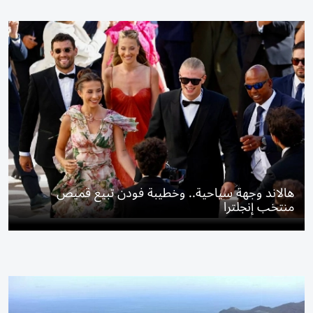
هالاند وجهة سياحية.. وخطيبة فودن تبيع قميص
منتخب إنجلترا