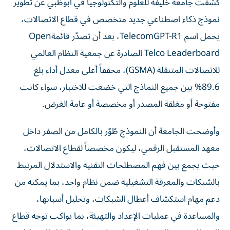
نموذج ذكاء اصطناعي جديد متخصص في قطاع الاتصالات،
يحمل اسم TelecomGPT-R1، بعد أن تصدّر قائمةOpen
Telco Leaderboard الصادرة عن جمعية النظام العالمي
للاتصالات المتنقلة (GSMA)، محققاً أعلى معدل أداء بلغ
89.6% بين جميع النماذج التي خضعت للاختبار، سواء كانت
مفتوحة أو مغلقة المصدر أو مخصصة أو عامة الغرض.
وأوضحت الجامعة أن النموذج طُوّر بالكامل من الصفر داخل
معهد المستقبل الرقمي، ليكون مخصصاً لقطاع الاتصالات،
حيث يجمع بين فهم المصطلحات التقنية والاستدلال المرتبط
بالشبكات والمعرفة التشغيلية ضمن نظام واحد، بما يمكنه من
دعم مهام استكشاف أعطال الشبكات، وتحليل أسبابها،
والمساعدة في عمليات الإعداد والتهيئة، بما يواكب توجه قطاع
الاتصالات نحو الاعتماد المتزايد على تقنيات الذكاء الاصطناعي