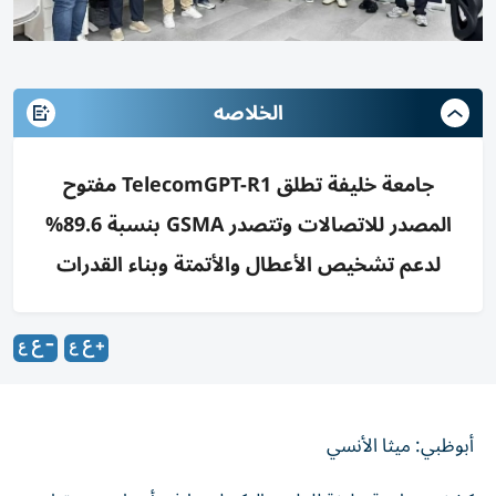
الخلاصه
جامعة خليفة تطلق TelecomGPT-R1 مفتوح
المصدر للاتصالات وتتصدر GSMA بنسبة 89.6%
لدعم تشخيص الأعطال والأتمتة وبناء القدرات
أبوظبي: ميثا الأنسي
كشفت جامعة خليفة للعلوم والتكنولوجيا في أبوظبي عن تطوير