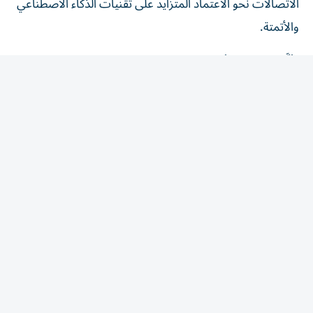
والأتمتة.
وأكَّدت الجامعة أن النموذج يتميز بكونه مفتوح المصدر، ما يتيح
لمشغلي شبكات الاتصالات وموردي التقنيات والباحثين
إمكانية فحصه واختباره وتطويره بما يتناسب مع أنظمتهم، في
خطوة تهدف إلى تعزيز التعاون البحثي وتسريع تطوير حلول
الذكاء الاصطناعي المتخصصة في قطاع الاتصالات.
وقال لويس باول، مدير تقنيات الذكاء الاصطناعي في جمعية
الجي إس إم إيه: «يُعد تطوير نماذج مخصصة لقطاع الاتصالات
تتسم بالدقة والكفاءة والموثوقية خطوة أساسية لتوسيع نطاق
تطبيق الذكاء الاصطناعي في القطاع.
ربط البحث العلمي بالاحتياجات
المستقبلية