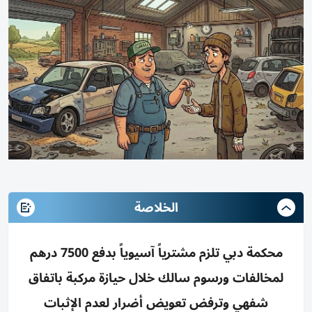
الخلاصة
محكمة دبي تلزم مشترياً آسيوياً بدفع 7500 درهم
لمخالفات ورسوم سالك خلال حيازة مركبة باتفاق
شفهي وترفض تعويض أضرار لعدم الإثبات