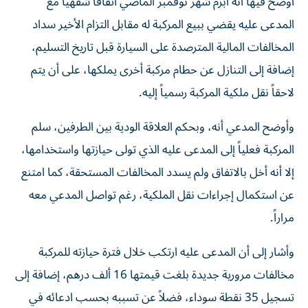
أوضح فيها أنه أبرم شهر نوفمبر الماضي اتفاقاً شفهياً مع
المدعى عليه يقضي ببيع المركبة له مقابل التزام الأخير سداد
المخالفات المالية المترصدة على السيارة قبل تاريخ التسليم،
إضافة إلى التنازل عن حطام مركبة أخرى يملكها، على أن يتم
لاحقاً نقل ملكية المركبة رسمياً إليه.
وأوضح المدعي أنه، وبحكم العلاقة الودية بين الطرفين، سلم
المركبة فعلياً إلى المدعى عليه الذي تولى حيازتها واستخدامها،
إلا أنه أخل بالاتفاق ولم يسدد المخالفات المستحقة، كما امتنع
عن استكمال إجراءات نقل الملكية، رغم تواصل المدعي معه
مراراً.
وأشار إلى أن المدعى عليه ارتكب خلال فترة حيازته للمركبة
مخالفات مرورية جديدة بلغت قيمتها 16 ألف درهم، إضافة إلى
تسجيل 35 نقطة سوداء، فضلاً عن تسببه بحسب ادعائه في