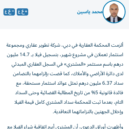
محمد ياسين
ألزمت المحكمة العقارية في دبي، شركة تطوير عقاري ومجموعة
استثمار تعملان في مشروع شهير، بتسجيل فيلا بـ 14.7 مليون
درهم باسم مستثمر «المشتري» في السجل العقاري المبدئي
لدى دائرة الأراضي والأملاك، كما قضت بإلزامهما بالتضامن
سداد 6.37 مليون درهم تمثل عوائد استثمار مستحقة، مع
فائدة قانونية 5% من تاريخ المطالبة القضائية وحتى السداد
التام، بعدما ثبت للمحكمة سداد المشتري كامل قيمة الفيلا
وإخلال الجهتين بالتزاماتهما التعاقدية.
وأظهرت أوراق الدعوى، أن المشتري أبرم اتفاقية شراء الفيلا مع