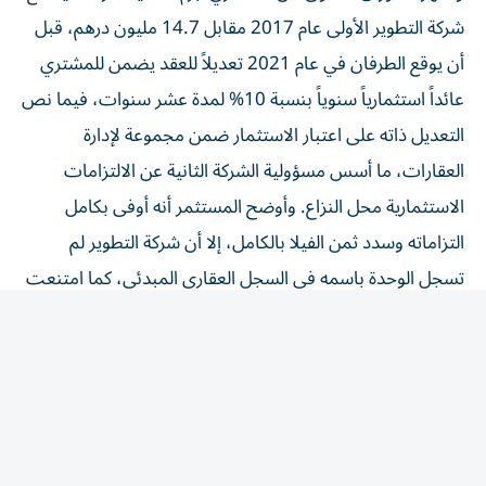
شركة التطوير الأولى عام 2017 مقابل 14.7 مليون درهم، قبل
أن يوقع الطرفان في عام 2021 تعديلاً للعقد يضمن للمشتري
عائداً استثمارياً سنوياً بنسبة 10% لمدة عشر سنوات، فيما نص
التعديل ذاته على اعتبار الاستثمار ضمن مجموعة لإدارة
العقارات، ما أسس مسؤولية الشركة الثانية عن الالتزامات
الاستثمارية محل النزاع. وأوضح المستثمر أنه أوفى بكامل
التزاماته وسدد ثمن الفيلا بالكامل، إلا أن شركة التطوير لم
تسجل الوحدة باسمه في السجل العقاري المبدئي، كما امتنعت
الشركتان عن سداد العوائد الاستثمارية المتفق عليها، ما دفعه
إلى اللجوء للقضاء للمطالبة بنقل الملكية والحصول على
مستحقاته.
واستندت المحكمة إلى تقرير الخبرة الذي أثبت سداد المدعي
كامل ثمن الفيلا، وأن الوحدة لا تزال مسجلة باسم المطور، كما