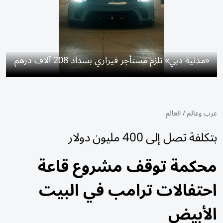
«مدنية دبي» تلزم مستأجر فيراري بسداد 208 آلاف درهم
عرب وعالم
/
العالم
بتكلفة تصل إلى 400 مليون دولار
محكمة توقف مشروع قاعة
احتفالات ترامب في البيت
الأبيض