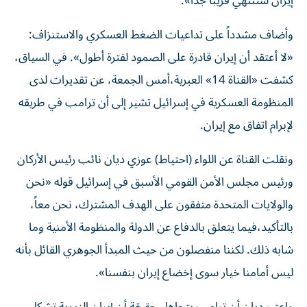
إيران ستنتهي قريباً جداً».
وأضاف مشدداً على تداعيات الضغط العسكري والاستنزاف:
«لا أعتقد أن إيران قادرة على الصمود لفترة أطول». في السياق،
كشفت «القناة 14» العبرية،أمس الجمعة، عن تقديرات لدى
المنظومة العسكرية في إسرائيل تشير إلى أن ترامب في طريقه
لإبرام اتفاق مع إيران.
ونقلت القناة عن اللواء (احتياط) عوزي ديان نائب رئيس الأركان
ورئيس مجلس الأمن القومي الأسبق في إسرائيل قوله «نحن
والولايات المتحدة متفقون على الهدف المشترك، نحن معاً،
بالتأكيد،فيما يتعلق بالدفاع عن الدولة والمنظومة الأمنية وما
شابه ذلك. لكننا منفصلون من حيث المبدأ الجوهري القائل بأنه
ليس أمامنا خيار سوى إخضاع إيران بنفسنا».