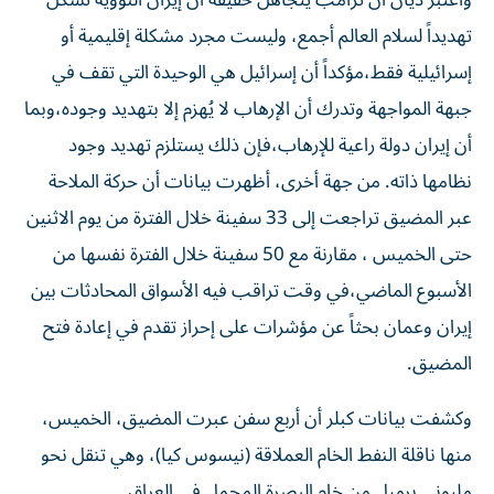
واعتبر ديان أن ترامب يتجاهل حقيقة أن إيران النووية تشكل
تهديداً لسلام العالم أجمع، وليست مجرد مشكلة إقليمية أو
إسرائيلية فقط،مؤكداً أن إسرائيل هي الوحيدة التي تقف في
جبهة المواجهة وتدرك أن الإرهاب لا يُهزم إلا بتهديد وجوده،وبما
أن إيران دولة راعية للإرهاب،فإن ذلك يستلزم تهديد وجود
نظامها ذاته. من جهة أخرى، أظهرت بيانات أن حركة الملاحة
عبر المضيق تراجعت إلى 33 سفينة خلال الفترة من يوم الاثنين
حتى الخميس ، مقارنة مع 50 سفينة خلال الفترة نفسها من
الأسبوع الماضي،​في وقت تراقب فيه الأسواق المحادثات بين
إيران وعمان بحثاً ‌عن مؤشرات على إحراز ‌تقدم في إعادة فتح
المضيق.
وكشفت بيانات كبلر أن أربع سفن عبرت المضيق، الخميس،
منها ناقلة النفط الخام العملاقة (نيسوس ‌كيا)، وهي تنقل نحو
مليوني برميل من خام البصرة المحمل في العراق.