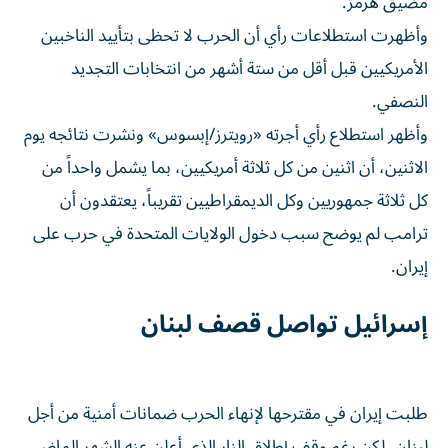
مضيق هرمز.
وأظهرت استطلاعات رأي أن الحرب لا تحظى بتأييد الناخبين
الأمريكيين قبل أقل من ستة أشهر من انتخابات التجديد
النصفي.
وأظهر استطلاع رأي أجرته «رويترز/إبسوس» ونشرت نتائجه يوم
الاثنين، أن اثنين من كل ثلاثة أمريكيين، بما يشمل واحداً من
كل ثلاثة جمهوريين ⁠وكل الديمقراطيين تقريباً، يعتقدون أن
ترامب لم يوضح سبب دخول الولايات المتحدة في حرب على
إيران.
إسرائيل تواصل قصف لبنان
طلبت إيران في مقترحها لإنهاء الحرب ضمانات ​أمنية من أجل
لبنان، لكن رغم وقف إطلاق النار الذي أعلن عنه الشهر الماضي