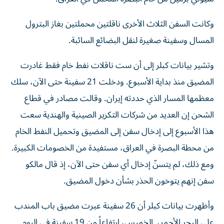
وكانت السفن الثلاث الأخرى ناقلتين محملتين بغاز البترول
المسال وسفينة صغيرة لنقل البضائع السائبة.
وتشير بيانات كبلر إلى أن ست ناقلات نفط خام فقط غادرت
المضيق منذ بداية الأسبوع. ودخلت 21 سفينة حتى الآن، سلك
معظمها المسار الذي حددته إيران. وقالت مصادر في قطاع
الشحن إن ​العديد من شركات التكرير الصينية والهندية سعت
هذا الأسبوع إلى ‌إدخال سفن إلى المضيق وتحميل النفط الخام
من محطة البصرة في العراق، مستفيدة من الخصومات الكبيرة.
ومع ذلك، لم يتسنّ إدخال أي سفن حتى الآن، إذ قال مالكو
سفن إنهم يتوخون الحذر بشأن دخول المضيق.
وأظهرت بيانات كبلر أن 26 سفينة عبرت مضيق باب المندب
على البحر الأحمر، ​الخميس، ارتفاعاً من 19 سفينة في اليوم