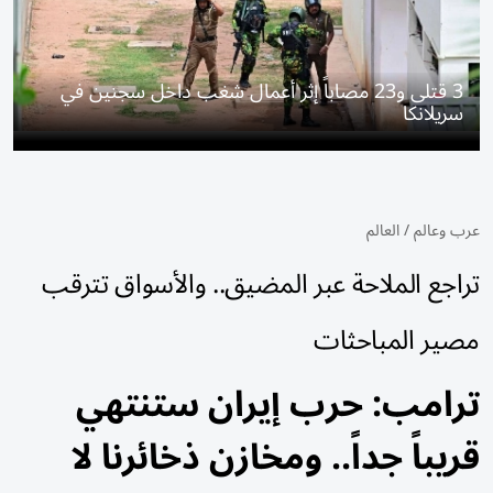
3 قتلى و23 مصاباً إثر أعمال شغب داخل سجنين في
سريلانكا
عرب وعالم
/
العالم
تراجع الملاحة عبر المضيق.. والأسواق تترقب
مصير المباحثات
ترامب: حرب إيران ستنتهي
قريباً جداً.. ومخازن ذخائرنا لا