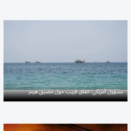
مسؤول أمريكي: اتفاق قريب حول مضيق هرمز