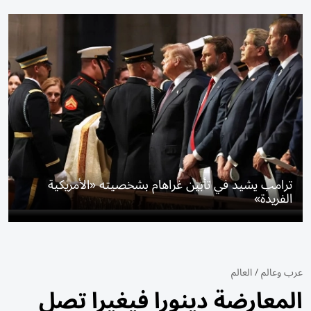
ترامب يشيد في تأبين غراهام بشخصيته «الأمريكية
الفريدة»
عرب وعالم
/
العالم
المعارضة دينورا فيغيرا تصل