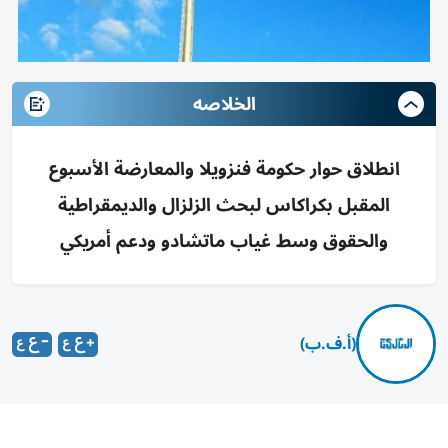
الخلاصه
انطلاق حوار حكومة فنزويلا والمعارضة الأسبوع
المقبل بكراكاس لبحث الزلزال والديمقراطية
والحقوق وسط غياب ماتشادو ودعم أمريكي
(أ.ف.ب)
يبدأ الحوار السياسي المباشر بين الحكومة الفنزويلية والمعارضة