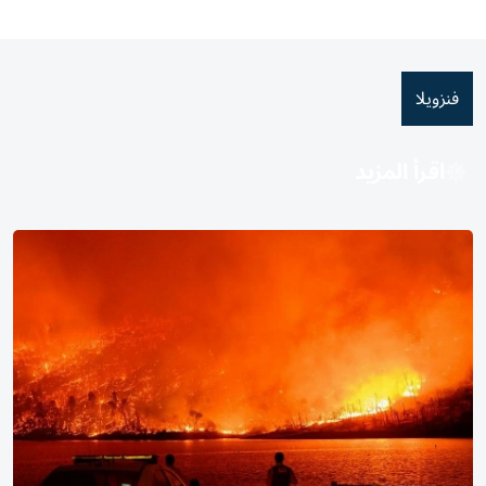
فنزويلا
اقرأ المزيد