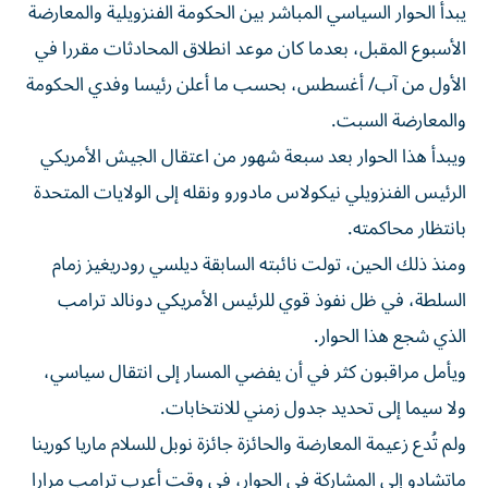
الأسبوع المقبل، بعدما كان موعد انطلاق المحادثات مقررا في
الأول من آب/ أغسطس، بحسب ما أعلن رئيسا وفدي الحكومة
والمعارضة السبت.
ويبدأ هذا الحوار بعد سبعة شهور من اعتقال الجيش الأمريكي
الرئيس الفنزويلي نيكولاس مادورو ونقله إلى الولايات المتحدة
بانتظار محاكمته.
ومنذ ذلك الحين، تولت نائبته السابقة ديلسي رودريغيز زمام
السلطة، في ظل نفوذ قوي للرئيس الأمريكي دونالد ترامب
الذي شجع هذا الحوار.
ويأمل مراقبون كثر في أن يفضي المسار إلى انتقال سياسي،
ولا سيما إلى تحديد جدول زمني للانتخابات.
ولم تُدع زعيمة المعارضة والحائزة جائزة نوبل للسلام ماريا كورينا
ماتشادو إلى المشاركة في الحوار، في وقت أعرب ترامب مرارا