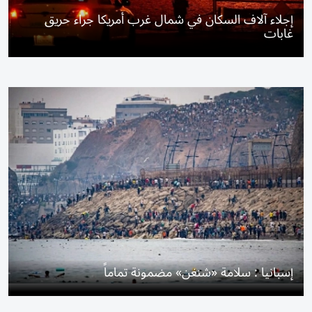
إجلاء آلاف السكان في شمال غرب أمريكا جراء حريق
غابات
إسبانيا : سلامة «شنغن» مضمونة تماماً