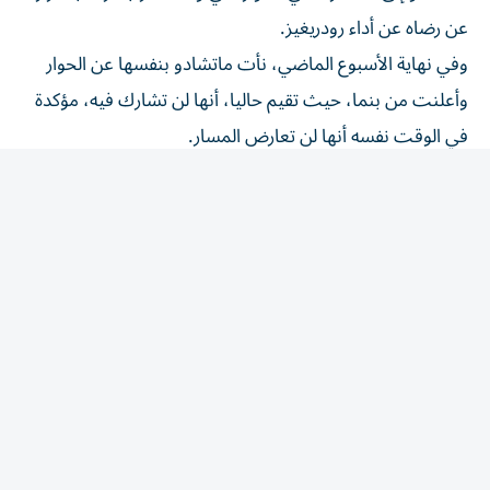
عن رضاه عن أداء رودريغيز.
وفي نهاية الأسبوع الماضي، نأت ماتشادو بنفسها عن الحوار
وأعلنت من بنما، حيث تقيم حاليا، أنها لن تشارك فيه، مؤكدة
في الوقت نفسه أنها لن تعارض المسار.
وكتب كبير ممثلي الحكومة في الحوار ورئيس الجمعية الوطنية
وشقيق الرئيسة بالوكالة خورخي رودريغيز في بيان: «أجرَيتُ
اليوم... محادثة هاتفية مع دينورا فيغيرا، ممثلة قطاع من
المعارضة الفنزويلية، لبدء حوار سياسي شامل وفعّال. واتفقنا
على عقد أول اجتماع حضوري في كراكاس الأسبوع المقبل».
وأضاف البيان: «وضعنا أيضا جدول أعمال بأهداف واضحة
وقابلة للتحقق وخلال هذه الجلسة الحضورية الأولى، ستُناقش
المواضيع التالية: أولا، دعم ضحايا الزلزال المزدوج (الذي أسفر
عن مقتل أكثر من 5500 شخص وأضرار مادية جسيمة). ثانيا،
تعزيز الديمقراطية. ثالثا، الحقوق والضمانات السياسية».