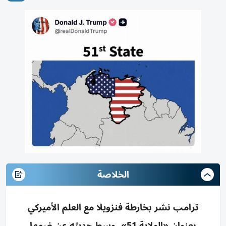
الخلاصة
ترامب نشر بخارطة فنزويلا مع العلم الأميركي
بعنوان «الولاية 51»، وسط حديثه عن ضمها