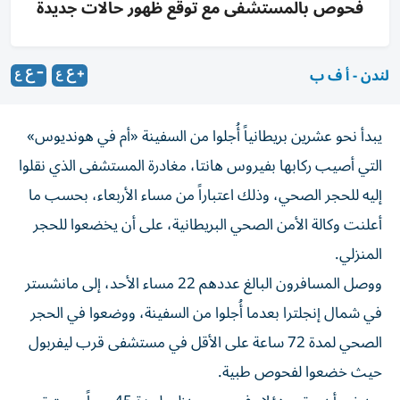
فحوص بالمستشفى مع توقع ظهور حالات جديدة
لندن - أ ف ب
يبدأ نحو عشرين بريطانياً أُجلوا من السفينة «أم في هونديوس»
التي أصيب ركابها بفيروس هانتا، مغادرة المستشفى الذي نقلوا
إليه للحجر الصحي، وذلك اعتباراً من مساء الأربعاء، بحسب ما
أعلنت وكالة الأمن الصحي البريطانية، على أن يخضعوا للحجر
المنزلي.
ووصل المسافرون البالغ عددهم 22 مساء الأحد، إلى مانشستر
في شمال إنجلترا بعدما أُجلوا من السفينة، ووضعوا في الحجر
الصحي لمدة 72 ساعة على الأقل في مستشفى قرب ليفربول
حيث خضعوا لفحوص طبية.