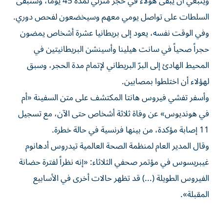
وينبغي أن يبقى هؤلاء في حجر منزلي لمدة 45 يوماً، وستبقى
السلطات على تواصل يومي معهم وسيخضعون لفحص دوري.
وفي الوقت نفسه، يعود إلى بريطانيا عشرة أشخاص يمضون
حجراً صحياً في سانت هيلينا وأسينشن البريطانيتين في
المحيط الهادئ إلى البرّ البريطاني لإتمام مدة الحجر، وسبق
لهؤلاء أن اختلطوا بمصابين.
وأسفر تفشي فيروس هانتا المكتشف على متن السفينة «أم
في هونديوس» عن وفاة ثلاثة أشخاص حتى الآن، مع تسجيل
11 إصابة مؤكدة، من بينها فرنسية في حالة خطرة.
وقال المدير العام لمنظمة الصحة العالمية تيدروس أدهانوم
غيبريسوس في مؤتمر صحفي الثلاثاء: «إنه نظراً لفترة حضانة
الفيروس الطويلة (...) قد تظهر حالات أخرى في الأسابيع
المقبلة».