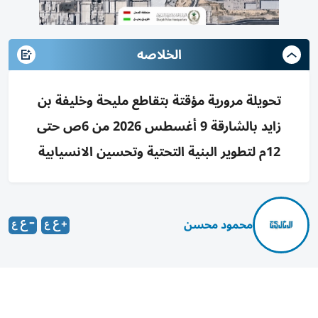
الخلاصه
تحويلة مرورية مؤقتة بتقاطع مليحة وخليفة بن
زايد بالشارقة 9 أغسطس 2026 من 6ص حتى
12م لتطوير البنية التحتية وتحسين الانسيابية
محمود محسن