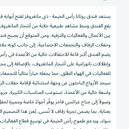
يستعد فندق روتانا رأس الخيمة - ذي مانغروفز لفتح أبوابه قري
بين الأعمال والفعاليات والترفيه. ومن المتوقع أن يصبح فندق
وحفلات الزفاف والتجمعات الاجتماعية، إلى جانب كونه ملاذاً
يضم الفندق أكبر قاعة للاحتفالات خالية من الأعمدة في ر
وإطلالات بانورامية على أشجار المانغروف، بالإضافة إلى م
للفعاليات في الهواء الطلق، مما يجعله خياراً مثالياً للتجمعا
سيجد الأزواج الباحثون عن وجهة استثنائية لإقامة حفلات الزف
واسعة خالية من الأعمدة، تستوعب المناسبات الكبيرة، مروراً
وصولاً إلى جناح عرائسي فاخر يوفّر أجواءً خاصة ومميزة ل
بعناية، بما يضمن تجربة زفاف لا تُنسى. يُعزز هذا التصميم 
سواء، ويدعم طموح رأس الخيمة في توسيع قطاع الفعاليات 