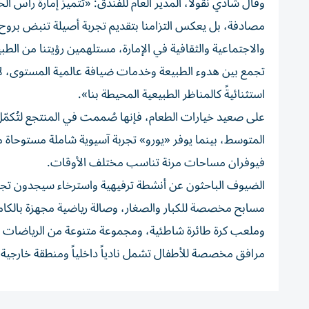
وقال شادي نقولا، المدير العام للفندق: «تتميز إمارة رأس 
مصادفة، بل يعكس التزامنا بتقديم تجربة أصيلة تنبض بروح ا
والاجتماعية والثقافية في الإمارة، مستلهمين رؤيتنا من 
تجمع بين هدوء الطبيعة وخدمات ضيافة عالمية المستوى، لأن
استثنائيةً كالمناظر الطبيعية المحيطة بنا».
على صعيد خيارات الطعام، فإنها صُممت في المنتجع لتُكمّل
المتوسط، بينما يوفر «يورو» تجربة آسيوية شاملة مستوحاة 
فيوفران مساحات مرنة تناسب مختلف الأوقات.
الضيوف الباحثون عن أنشطة ترفيهية واسترخاء سيجدون تجرب
مسابح مخصصة للكبار والصغار، وصالة رياضية مجهزة بالكا
وملعب كرة طائرة شاطئية، ومجموعة متنوعة من الرياضات ال
مرافق مخصصة للأطفال تشمل نادياً داخلياً ومنطقة خارجية،