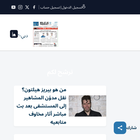
تسجيل الدخول
|
تسجيل حساب
دبي
--°
نرشح لكم
من هو بيريز هيلتون؟
نقل مدوّن المشاهير
إلى المستشفى بعد بث
مباشر أثار مخاوف
متابعيه
شارك