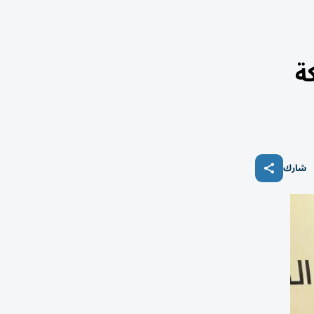
ة
شارك