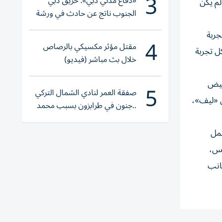
3
«دفاع مدني دبي»: حريق دبي
لم يكن
الجنوب ناتج عن حادث في ورشة
ولا إصابات
جربة
4
مقتل مؤثر مكسيكي بالرصاص
ل تجربة
خلال بث مباشر (فيديو)
أبيض
5
صفقة العمر لنادي الشمال التركي
ى «ليف»،
..جنون في طرابزون بسبب محمد
صلاح
شمل
نس،
انب