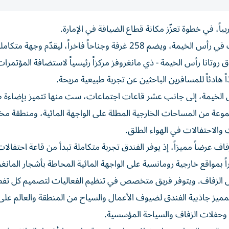
باً، في خطوة تعزّز مكانة قطاع الضيافة في الإمارة.
يقع الفندق وسط مشاهد طبيعية خلابة من أشجار المانغروف في رأس الخيمة، ويضم 258 غرفة وجناحاً فاخراً، ليقدّم
 روتانا رأس الخيمة - ذي مانغروفز مركزاً رئيسياً لاستضافة المؤتمرات
 هادئاً للمسافرين الباحثين عن تجربة طبيعية مريحة.
أس الخيمة، إلى جانب عشر قاعات اجتماعات، ست منها تتميز بإضاءة ط
جموعة من المساحات الخارجية المطلة على الواجهة المائية، ومنطقة 
ت والاحتفالات في الهواء الطلق.
اف عرضاً مميزاً، إذ يوفر الفندق تجربة متكاملة تبدأ من قاعة احتفال
 بمواقع خارجية رومانسية على الواجهة المائية المحاطة بأشجار المان
حفل الزفاف. ويتوفر فريق متخصص في تنظيم الفعاليات لتصميم كل تف
المميز جاذبية الفندق لضيوف الأعمال والسياح من المنطقة والعالم على
وحفلات الزفاف والسياحة المؤسسية.