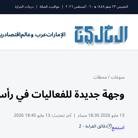
الخميس ٢٣ صفر ١٤٤٨ ه - ٠٦ أغسطس ٢٠٢٦
|
مواقيت الصلاة
|
درجات الحرارة
الإمارات
عرب وعالم
اقتصاد
ري
منوعات
/
محطات
وجهة جديدة للفعاليات في رأس
13 مايو 2026 18:30 مساء
|
آخر تحديث:
13 مايو 18:45 2026
دقائق القراءة - 2
استمع