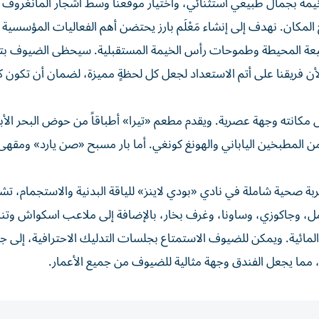
الخيمة بجمال طبيعي استثنائي، واختيار موقعنا وسط أشجار المانغروف 
لمكان. نهدف إلى إنشاء مَعْلَم بارز يحتضن أهم الفعاليات المؤسسية
الطبيعة المحيطة وطموحات رأس الخيمة المستقبلية. سيحظى الضيوف بت
 فريقنا على أتم الاستعداد لجعل كل لحظةٍ مميزة، لضمان أن تكون ك
 مكانته وجهة عصرية. ويقدم مطعم «تيرا» أطباقاً من حوض البحر ال
من المطبخين الياباني والهونغ كونغي. أما بار مسبح «صن يارد» ومقه
ة صحية شاملة في نادي «بودي لاينز» للياقة البدنية والاستجمام، ت
مل، وجاكوزي، وساونا، وغرف بخار، بالإضافة إلى ملاعب اسكواش وت
مائية. ويمكن للضيوف الاستمتاع بجلسات التدليك الاحترافية، إلى ج
 مما يجعل الفندق وجهة مثالية للضيوف من جميع الأعمار.