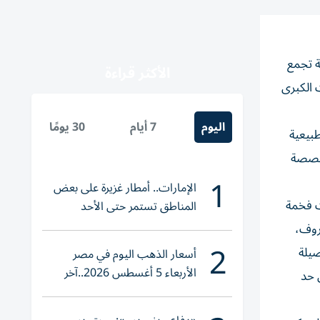
 وجهة متكاملة تجمع
الأكثر قراءة
 الكبرى
اليوم
7 أيام
30 يومًا
بيعية
مخصصة
1
الإمارات.. أمطار غزيرة على بعض
ات فخمة
المناطق تستمر حتى الأحد
غروف،
2
صيلة
أسعار الذهب اليوم في مصر
الأربعاء 5 أغسطس 2026..آخر
 حد
تحديث لعيار 21