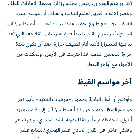
وعضو الاتحاد العربي لعلوم الفضاء والفلك، أن موسم جمرة
القيظ ينتهي مع طلوع نجمَي «الكليبين» فجر 11 أغسطس/ آب
الجاري، آخر نجوم القيظ، لتبدأ فترة «مرخيات القلايد»، التي تُعد
بدايتها استمراراً لأشد أيام الصيف حرارة، بعد أن تكون شدة
حرارة الشمس اللاهبة قد اختزنت في الأرض، وتمكنت من
الأجواء مع أواخر القيظ.
آخر مواسم القيظ
وأوضح أن أهل البادية يصفون «مرخيات القلايد» بأنها آخر
مواسم القيظ، وتمتد من 11 أغسطس/ آب إلى 3 سبتمبر/
أيلول، لمدة 26 يوماً، وفقا لمقولة راشد الخلاوي، وهو شاعر
وفلكي عاش في القرن الحادي عشر الهجري/السابع عشر
الميلادي، واهتم بالاستدلال بالنجوم في معرفة أوقات الزراعة،