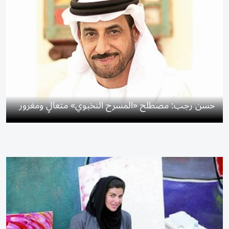
حسن رجب: مصطلح «المسرح النخبوي» متعالٍ ومغرور