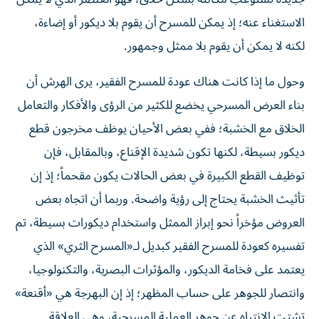
الاستغناء عنه؛ إذ يمكن للمسرح أن يقوم بلا ديكور أو إضاءة،
لكنه لا يمكن أن يقوم بلا ممثل وجمهور.
وحول ما إذا كانت هناك عودة للمسرح الفقير، يرى الهرش أن
بناء العرض المسرحي يخضع للكثير من الرؤى والأفكار والتعامل
الخلاق مع الخشبة؛ ففي بعض الأحيان يوظف مخرجون قطع
ديكور بسيطة، لكنها تكون شديدة الإقناع، وبالمقابل، فإن
توظيف القطع الكبيرة في بعض الحالات يكون مقحماً؛ إذ إن
تأثيث الخشبة يحتاج إلى رؤية واضحة. وربما أن اتجاه بعض
العروض مؤخراً نحو إبراز الممثل واستخدام ديكورات بسيطة، تم
تفسيره كعودة للمسرح الفقير كبديل لـ«المسرح الثري» الذي
يعتمد على فخامة الديكور، والمؤثرات البصرية، والتكنولوجيا،
وانتصار للجوهر على حساب المظهر؛ إذ إن البهرجة هي «أقنعة»
تشتت الانتباه عن جوهر العملية المسرحية، وهي العلاقة