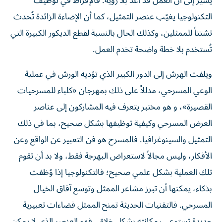
يشير إلى أن العمل قد أُعد بلا رؤية. فالإفراط في توظيف
التكنولوجيا يغيّب عنصر التمثيل، كما أن الإضاءة الزائدة تُحدث
تشتتاً للممثلين، وكذلك الحال بالنسبة لقطع الديكور الكبيرة التي
تُستخدم بلا خطة واضحة تخدم العمل.
ويلفت الهرش إلى الدور الكبير الذي تؤديه الورش في عملية
الوعي المسرحي، مدللاً على ذلك بمهرجان «كلباء للمسرحيات
القصيرة»، و هو مختبر يتعرف فيه المشاركون إلى عناصر
العرض المسرحي وكيفية توظيفها بشكل صحيح، بما في ذلك
التمثيل والسينوغرافيا. فالمسرح هو فن التعبير عن الواقع وعن
الأفكار، وليس مجالاً لاستعراض البهرجة فقط، ولا بد أن تقوم
تلك العملية بشكل علمي صحيح؛ فالتكنولوجيا إذا وُظفت
بذكاء، يمكنها أن تبرز مشاعر الممثل وتوسع آفاق الخيال
المسرحي. فالتقنيات الحديثة تمنح الممثل فضاءات تعبيرية
جديدة تستوعب مكانته بشكل خلاق، فهو العنصر الذي لا يمكن