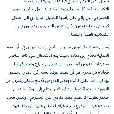
تمثيل، عبر التركيز المبالغ فيه على الزخرفة واستخدام
التكنولوجيا بشكل مسرف. وهو بذلك يتجاهل عناصر العرض
المسرحي التي يأتي على رأسها التمثيل، ما يؤدي إلى اختلال
كبير في بنية العرض؛ إذ إن بعض المخرجين يهتمون بإبراز
عضلاتهم الفنية والتقنية.
وحول كيفية بناء عرض مسرحي ناجح، لفت الهرش إلى أن هذه
العملية تحتاج إلى ذكاء؛ بحيث يتم الاشتغال على كافة عناصر
ومفردات العرض المسرحي من تمثيل وإخراج وسينوغرافيا.
فجائزة كل مخرج هي أن يصنع عرضاً يرسخ في أذهان الجمهور
ويُذكر دائماً. فلئن كانت بعض العروض تُصنع بشكل يقترب من
الصورة السينمائية، فإن ذلك الأمر يحتاج إلى رؤية واشتغال
مبتكر بطريقة لا تضيع معها ملامح الفن المسرحي، وليس مجرد
صناعة عرض مبهرج بسينوغرافيا تطغى عليها الزخرفة؛ فهذا