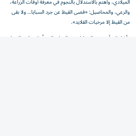
والرعي، والمحاصيل: «قضى القيظ عن جرد السبايا… ولا بقى
من القيظ إلا مرخيات القلايد».
وأشار إلى أن «جرد السبايا» هي الخيل، التي تُترك وقت القيظ
لتستريح لشدة حرّه، أما «القلايد» فهي كالقلادة، وتعرف باسم
«الشمالة»، وهي حبل يربط حول رقاب الإبل تحت الرأس
كالقلادة، فإذا صدرت الناقة عن البئر مرتوية صباحاً يكون الحبل
مشدوداً، لكنها لا تعود آخر النهار إلا وقد ضمر بطنها ورقبتها من
العطش، وارتخت قلائدها المشدودة عليها فنزلت إلى أسفل
رقبتها، لتكون علامة على شدة عطشها، إذ تضمر الإبل من شدة
الحر، والعطش، والجهد، بعد فترة القيظ الطويلة.
وأضاف أن أهل النخل يقولون «مرخيات القلايد» عندما تميل
عذوق النخيل بثقل ثمارها في آخر موسمها قبل الصرام وترتخي.