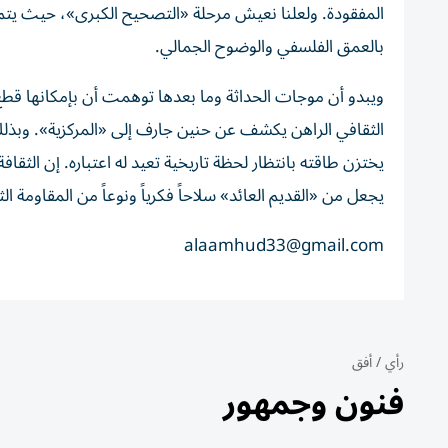
المفقودة. ولعلنا نعيش مرحلة «التصحيح الكبرى»، حيث يتم 
بالعمق الفلسفي والوضوح الجمالي.
ويبدو أن موجات الحداثة وما بعدها توهمت أن بإمكانها قطع
الثقافي الراهن يكشف عن حنين جارف إلى «المركزية». وبذلك 
يختزن طاقته بانتظار لحظة تاريخية تعيد له اعتباره. إن الثق
يجعل من «القديم العائد» سلاحاً فكرياً ونوعاً من المقاومة ا
alaamhud33@gmail.com
رأي
/
أفق
فنون وجمهور