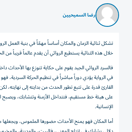
رضا السميحيين
تشكل ثنائية الزمان والمكان أساساً مهمّاً في بنية العمل الر
خلال هذه الثنائية يستطيع الروائي أن يقدم عالماً قريباً من الحي
فالسرد الروائي الجيد يقوم على حكاية تتوزع بها الأحداث 
في الرواية يؤدي دوراً مباشراً في تنظيم الحركة السردية، 
القارئ قدرة على تتبع تطور الحدث من بدايته إلى نهايته، لكن ا
على هيئة خط مستقيم، فتتداخل الأزمنة وتتشابك، ويصبح السرد
الإنسانية.
أما المكان فهو يمنح الأحداث حضورها الملموس، ويجعلها مت
دلالي يشارك في إنتاج المعنى، فالبيت، والمدينة، والمخيم، و