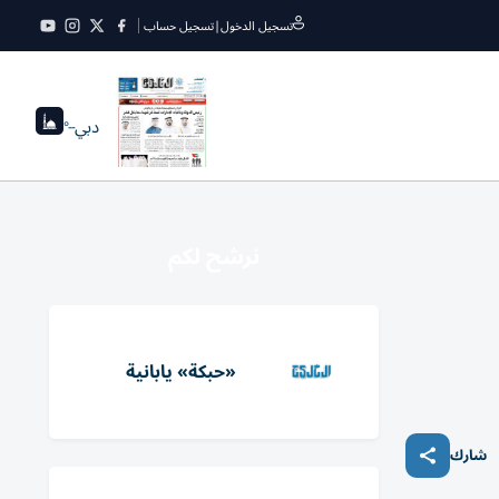
تسجيل الدخول
|
تسجيل حساب
دبي
--°
نرشح لكم
«حبكة» يابانية
شارك