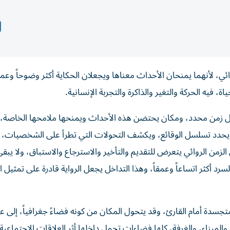
وائي، لأنهما يمنحان الأحداث معناها ويجعلان الحكاية أكثر وضوحاً وعمق
اة، فيه الحركة والتغير والذاكرة والتجربة الإنسانية.
داخل زمن محدد، ومكان يحتضن هذه الأحداث ويمنحها ملامحها الخاصة، 
فهو يحدد تسلسل الوقائع، ويكشف التحولات التي تطرأ على الشخصيات، 
لزمن الروائي يتعرض للتقديم والتأخير والاسترجاع والاستباق، ولا يبقى 
 أكثر اتساعاً وعمقاً، وهذا التداخل يجعل الرواية قادرة على تمثيل ال
جسدة أمام القارئ، وقد يتحول المكان من كونه فضاءً جغرافياً، إلى 
الميناء، والغرفة، كلها فضاءات تحمل داخلها أثر العلاقات الاجتماعية