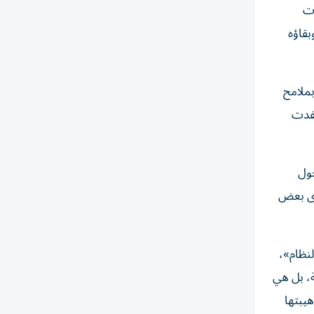
دت
بقاؤه
بملامح
نفدت
حول
دى بعض
لنظام»،
ة، بل هي
هيبتها