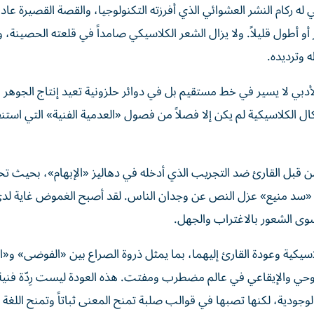
ام النشر العشوائي الذي أفرزته التكنولوجيا، والقصة القصيرة عا
أطول قليلاً. ولا يزال الشعر الكلاسيكي صامداً في قلعته الحصينة، و
 وترديده.
أدبي لا يسير في خط مستقيم بل في دوائر حلزونية تعيد إنتاج الجوهر 
ل الكلاسيكية لم يكن إلا فصلاً من فصول «العدمية الفنية» التي است
ن قبل القارئ ضد التجريب الذي أدخله في دهاليز «الإبهام»، بحيث ت
لى «سد منيع» عزل النص عن وجدان الناس. لقد أصبح الغموض غاية ل
سوى الشعور بالاغتراب والجهل.
كلاسيكية وعودة القارئ إليهما، بما يمثل ذروة الصراع بين «الفوضى» و«ا
 الروحي والإيقاعي في عالم مضطرب ومفتت. هذه العودة ليست رِدّة فني
جودية، لكنها تصبها في قوالب صلبة تمنح المعنى ثباتاً وتمنح اللغة 