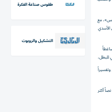
طقوس صناعة الفكرة
مس»، مع
س الأسدي
التشكيل والروبوت
اغطاً
ي للبطل،
وتفسيراً
صاً أكثر