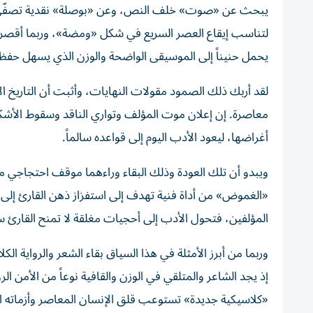
يبحث عن «صوت» خلف النص، وعن «بوصلة» نقدية تصفّي له رك
لتناسب إيقاع العصر السريع في شكل «ومضة»، وربما أقصر أو 
يحمل حنيناً إلى الموسيقى الواضحة والوزن الذي يسهل حفظه
لقد أربك ذلك الصمود مقولات النهايات، وأثبت أن التاريخ ال
معاصرة. إن إعلان موت المؤلف وتواري الناقد وسقوط الأشكا
أغراضها، ليعود الأدب اليوم إلى قواعده سالماً.
ويبدو أن تلك العودة وذلك البقاء وراءهما موقف احتجاجي م
«الغموض» من أداة فنية تهدف إلى استفزاز ذهن القارئ إ
المؤلفين، فتحول الأدب إلى أحجيات مغلقة لا تمنح القارئ 
وربما من أبرز الأمثلة في هذا السياق بقاء الشعر والرواية ال
إذ يجد الشاعر والمتلقي في الوزن والقافية نوعاً من الأمن
«كلاسيكية جديدة» تستوعب قلق الإنسان المعاصر وأزماته الو