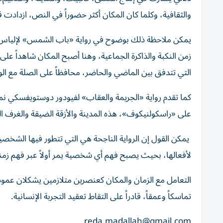
والثقافية، وكلما كان المكان أكثر حضوراً في النص، ازدادت
يمكن ملاحظة ذلك بوضوح في رواية «باب الشمس» لإلياس 
زمن النكبة والذاكرة الجماعية، وهنا أصبح المكان شاهداً عل
التي تتدفق بين الماضي والحاضر، محافظاً على الصلة مع ال
كما تقدم رواية «الجريمة والعقاب» لفيودور دوستويفسكي نموذج
على «راسكولنيكوف»، هذه المدينة والأزقة الضيقة والغرف
يمكن القول إن الرواية الناجحة هي التي تتطور فيها الشخصي
لأفعالها، بحيث يصبح فهم أي شخصية يمر أولاً عبر فهم زمنه
التعامل مع الزمان والمكان كعنصرين متلازمين يشكلان عمود الع
تماسكاً وعمقاً، قادراً على التقاط تعقيد التجربة الإنسانية.
reda.madallah@gmail.com