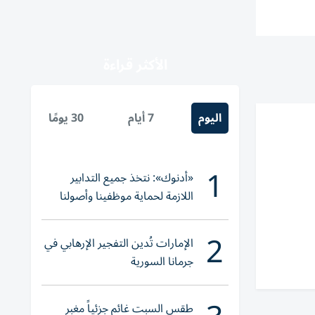
الأكثر قراءة
اليوم
7 أيام
30 يومًا
1
«أدنوك»: نتخذ جميع التدابير
اللازمة لحماية موظفينا وأصولنا
وعملياتنا
2
الإمارات تُدين التفجير الإرهابي في
جرمانا السورية
طقس السبت غائم جزئياً مغبر