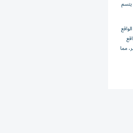
 يتسم
لواقع
اقع
ر، مما