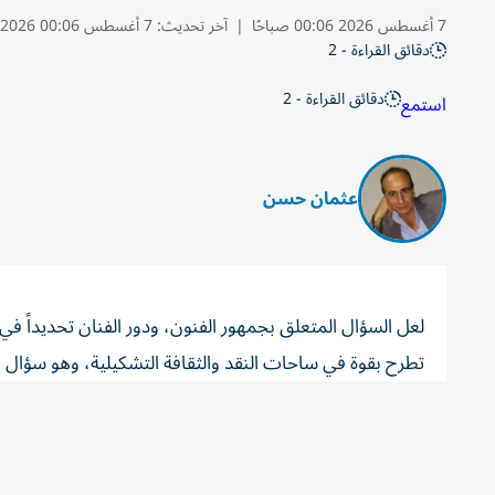
7 أغسطس 2026 00:06 صباحًا
|
آخر تحديث:
7 أغسطس 00:06 2026
دقائق القراءة - 2
دقائق القراءة - 2
استمع
عثمان حسن
لعل السؤال المتعلق بجمهور الفنون، ودور الفنان تحديداً ف
تطرح بقوة في ساحات النقد والثقافة التشكيلية، وهو سؤال ق
هذا السؤال هي: (لا)، بمعنى أنه ليس على الفنان «جذب» الج
عقولهم».
وهنا، يصبح الفرق جوهرياً بين مسألة «الجذب» و«الرسالة الفن