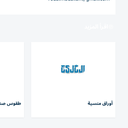
اقرأ المزيد
أوراق منسية
طقوس صناع