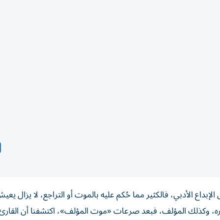
بداع الأدبي، فالكثير مما حُكم عليه بالموت أو التراجع، لا يزال يعي
وره، وكذلك المؤلف، فبعد صرعات «موت المؤلف»، اكتشفنا أن القارئ ل