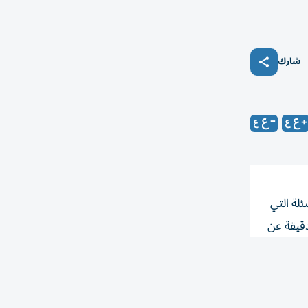
شارك
لة التي
دقيقة عن
از
ة للعالم،