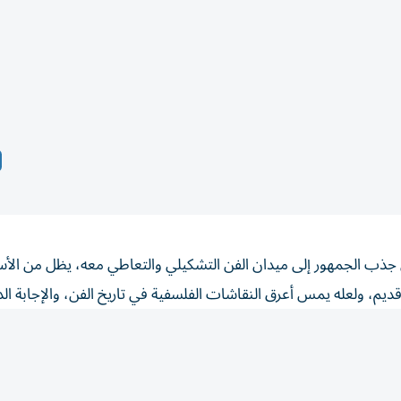
ي جذب الجمهور إلى ميدان الفن التشكيلي والتعاطي معه، يظل من الأسئ
ديم، ولعله يمس أعرق النقاشات الفلسفية في تاريخ الفن، والإجابة ال
مهور بالمعنى التجاري أو الاستعراضي، بل عليه «إشراكهم» أو «استفز
ية»، فدور الفنان هو نقل التجربة الإنسانية، وتقديم رؤية صادقة وعميق