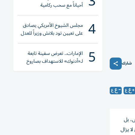
3
أحياناً مع سحب ركامية
4
مجلس الشيوخ الأمريكي يصادق
على تعيين تود بلانش وزيراً للعدل
5
الإمارات.. تعرض سفينة تابعة
لـ«أدنوك» للاستهداف بصاروخ
شارك
أثناء عبورها «هرمز»
ش، بل
ا يزال