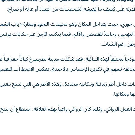
 قدرته على كشف ما تعيشه الشخصيات من انتماء أو عزلة أو صراع.
خوري، حيث يتداخل المكان وهو مخيمات اللجوء ومغارة «باب الش
ى التهجير، وحاملاً للقصص والألم، فيما يتكسر الزمن عبر حكايات يون
وطن رغم الشتات.
اً مختلفاً لهذه الثنائية، فقد شكلت مدينة بطرسبرغ كياناً جغرافياً ض
 الخانقة تسهم في تكوين الإحساس بالاختناق يعكس الاضطراب النفس
ات داخل أطر زمانية ومكانية محددة، وهذه الأطر هي التي تمنح معنى 
ا ومكانها.
مل الروائي. وكلما كان الروائي واعياً بهذه العلاقة، استطاع أن ينتج ن