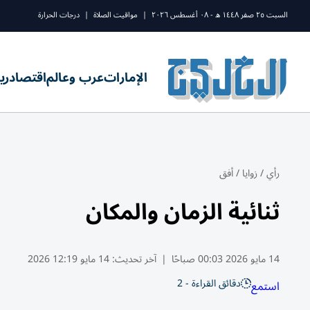
السبت ٢٥ صفر ١٤٤٨ ه - ٠٨ أغسطس ٢٠٢٦
|
مواقيت الصلاة
|
درجات الحرارة
الإمارات
عرب وعالم
اقتصاد
ري
رأي
/
زوايا
/
أفق
ثنائية الزمان والمكان
14 مايو 2026 00:03 صباحًا
|
آخر تحديث:
14 مايو 12:19 2026
دقائق القراءة - 2
استمع