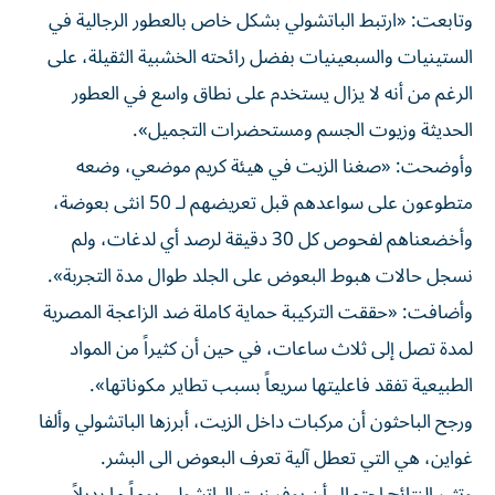
وتابعت: «ارتبط الباتشولي بشكل خاص بالعطور الرجالية في
الستينيات والسبعينيات بفضل رائحته الخشبية الثقيلة، على
الرغم من أنه لا يزال يستخدم على نطاق واسع في العطور
الحديثة وزيوت الجسم ومستحضرات التجميل».
وأوضحت: «صغنا الزيت في هيئة كريم موضعي، وضعه
متطوعون على سواعدهم قبل تعريضهم لـ 50 انثى بعوضة،
وأخضعناهم لفحوص كل 30 دقيقة لرصد أي لدغات، ولم
نسجل حالات هبوط البعوض على الجلد طوال مدة التجربة».
وأضافت: «حققت التركيبة حماية كاملة ضد الزاعجة المصرية
لمدة تصل إلى ثلاث ساعات، في حين أن كثيراً من المواد
الطبيعية تفقد فاعليتها سريعاً بسبب تطاير مكوناتها».
ورجح الباحثون أن مركبات داخل الزيت، أبرزها الباتشولي وألفا
غواين، هي التي تعطل آلية تعرف البعوض الى البشر.