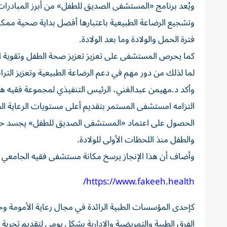
ويُعد برنامج «المستشفى الصديق للطفل» من أبرز المبادرات 
وتشجيع الرضاعة الطبيعية باعتبارها أفضل بداية صحية ممكنة 
فترة الحمل والولادة وما بعد الولادة.
كما يحرص المستشفى على تعزيز تعزيز صحة الطفل وتقوية التر
لما لذلك من دور مهم في دعم الرضاعة الطبيعية وتعزيز التر
وأكد د.مهيمن عبدالغني، الرئيس التنفيذي لمجموعة فقيه 
التزامه امستشفى المستمر بتقديم أعلى مستويات الرعاية الص
الحصول على اعتماد «المستشفى الصديق للطفل» يجسد حرص 
والطفل منذ اللحظات الأولى للولادة.
وأضاف أن هذا الإنجاز يرسخ مكانة مستشفى فقيه الجامعي
https://www.fakeeh.health/
كإحدى المؤسسات الطبية الرائدة في مجال رعاية الأمومة وح
الفرق الطبية والتمريضية والإدارية بشكل يومي لتقديم تجربة 