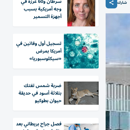
سرطان و60 غرزة في
شارك
وجه أمريكية بسبب
أجهزة التسمير
تسجيل أول وفاتين في
أمريكا بمرض
«سيكلوسبوريا»
ضربة شمس تفتك
بثلاثة أسود في حديقة
حيوان بطوكيو
فصل جراح بريطاني بعد