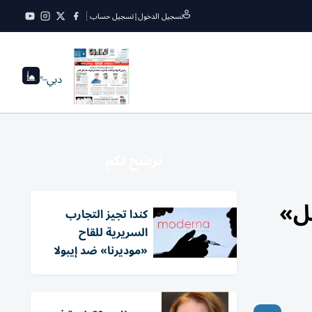
تسجيل الدخول
|
تسجيل حساب
دبي
--°
نرشح لكم
ل»
كندا تجيز التجارب
السريرية للقاح
«موديرنا» ضد إيبولا