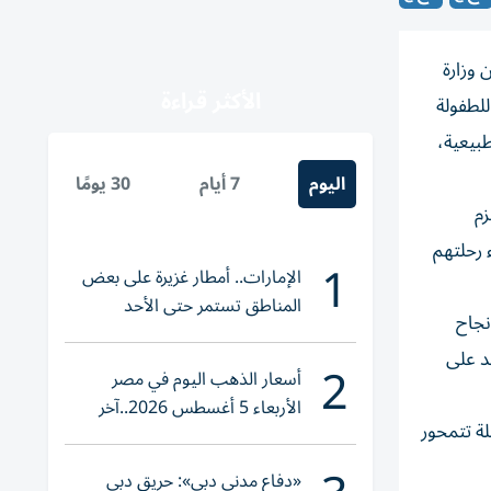
» BFHI والمعتمد رسمياً من وزارة
الأكثر قراءة
للطفولة
طبيعية،
اليوم
7 أيام
30 يومًا
زم
 رحلتهم
1
الإمارات.. أمطار غزيرة على بعض
المناطق تستمر حتى الأحد
نجاح
عد على
2
أسعار الذهب اليوم في مصر
الأربعاء 5 أغسطس 2026..آخر
لة تتمحور
تحديث لعيار 21
«دفاع مدني دبي»: حريق دبي