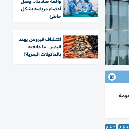
واقعة صادمة.. وصّل
أعضاء مريضه بشكل
خاطئ
اكتشاف فيروس يهدد
البصر.. ما علاقته
بالمأكولات البحرية؟
ومة