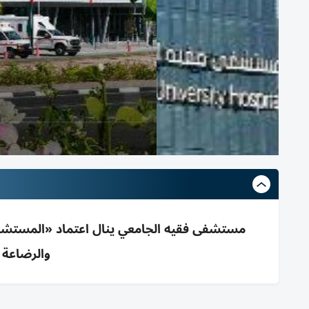
مستشفى فقيه الجامعي ينال اعتماد «المستشف
والرضاعة