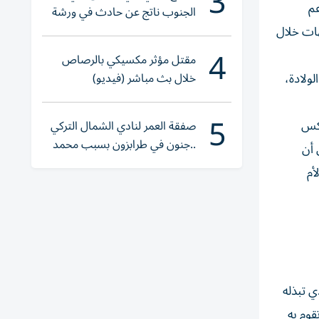
3
عم
الجنوب ناتج عن حادث في ورشة
ولا إصابات
هات خلال
4
مقتل مؤثر مكسيكي بالرصاص
خلال بث مباشر (فيديو)
ولادة،
5
عكس
صفقة العمر لنادي الشمال التركي
..جنون في طرابزون بسبب محمد
 أن
صلاح
أم
ي تبذله
قوم به