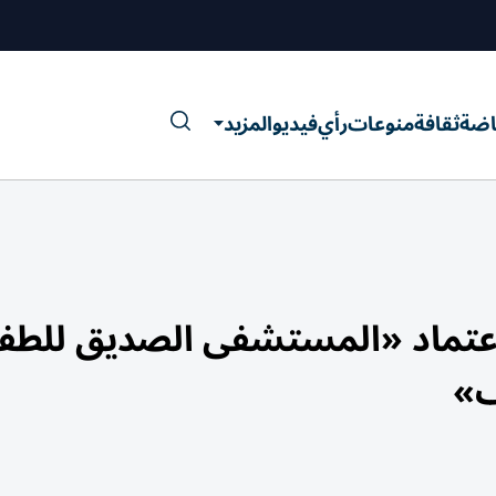
اضة
ثقافة
منوعات
رأي
فيديو
المزيد
عتماد «المستشفى الصديق للطف
ف»