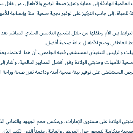
العالمية الهادفة إلى حماية وتعزيز صحة الرضع والأطفال، من خلال د
للحياة، إلى جانب التركيز على توفير تجربة صحية آمنة وإنسانية للأم
ابط بين الأم وطفلها من خلال تشجيع التلامس الجلدي المباشر بعد ال
ابط العاطفي ومنح الأطفال بداية صحية أفضل.
هيلث والرئيس التنفيذي لمستشفى فقيه الجامعي، أن هذا الاعتماد ي
حية للأمهات وحديثي الولادة وفق أفضل المعايير العالمية. وأشار إلى
المستشفى على توفير بيئة صحية آمنة وداعمة تعزز صحة وراحة ال
ديثي الولادة على مستوى الإمارات، ويعكس حجم الجهود والتفاني الذ
صحية متكاملة تتمحور حول المريض والعائلة، مثمناً الدور الكبير الذي ت