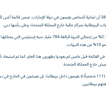
كشفت قائمة «صنداي تايمز» للأثرياء 6
 البريطانية بمراكز مالية خارج المملكة المتحدة، وعلى رأسها دبي.
وأوضحت القائمة أن ما يُعرف بـ«مجموعة دبي» تمثل نحو 2.1% من إجمالي الثروة البالغة 784 مليار جنيه إسترليني ال
ات.
وبيّنت البيانات أن واحداً من كل ستة أشخاص ك
لعيش خارج المملكة المتحدة.
كما أشار التقرير إلى أن ثلث المواطنين البريطانيين المدرجين (111 شخصاً) لا يقيمون داخل بريطانيا، بل يعيشون في الخا
تهم بريطانيين.