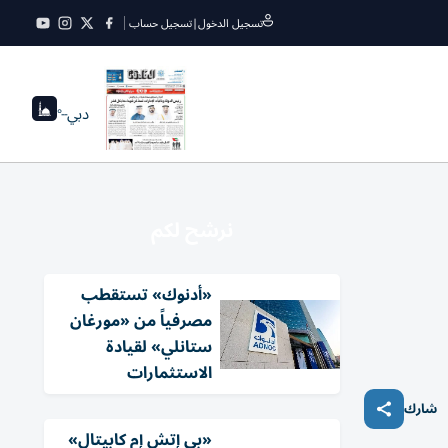
تسجيل الدخول
|
تسجيل حساب
دبي
--°
نرشح لكم
«أدنوك» تستقطب
مصرفياً من «مورغان
ستانلي» لقيادة
الاستثمارات
شارك
«بي إتش إم كابيتال»