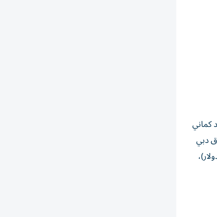
حمود كماني
المرتبط بسوق دبي
ول ترافلز»؛ إضافة إلى تِلي هاريسون (466 مليون دولار)،