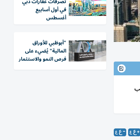
تصرفات عقارات دبي
في أول أسابيع
أغسطس
"أبوظبي للأوراق
المالية" يُضيء على
فرص النمو والاستثمار
ضرائب