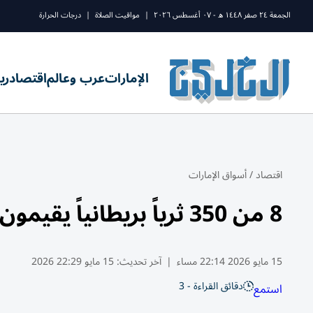
الجمعة ٢٤ صفر ١٤٤٨ ه - ٠٧ أغسطس ٢٠٢٦
|
مواقيت الصلاة
|
درجات الحرارة
الإمارات
عرب وعالم
اقتصاد
ري
اقتصاد
/
أسواق الإمارات
8 من 350 ثرياً بريطانياً يقيمون في الإمارات
15 مايو 2026 22:14 مساء
|
آخر تحديث:
15 مايو 22:29 2026
دقائق القراءة - 3
استمع