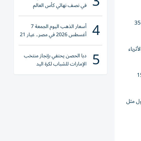
3
في نصف نهائي كأس العالم
لناشئات اليد 2026
4
202 في إصدارها الـ 38 أن ثمانية أشخاص يقيمون في دولة الإمارات، ضمن قائمة أغنى 350
أسعار الذهب اليوم الجمعة 7
أغسطس 2026 في مصر.. عيار 21
يقترب من هذا الرقم
تي يمتلكها الأثرياء
5
دبا الحصن يحتفي بإنجاز منتخب
الإمارات للشباب لكرة اليد
انوا مدرجين في القائمة قبل عامين لم يعودوا يظهرون هذا العام، كما تم استبعاد 15
رج في دول مثل