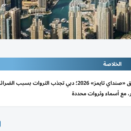
الخلاصة
8 من أغنى 350 بريطانياً يقيمون بالإمارات وفق «صنداي تايمز» 2026؛ دبي تجذب الثروات بسبب ال
ر، مع أسماء وثروات محددة