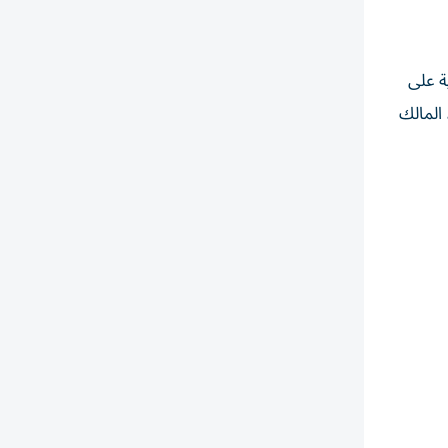
ة على
انيا؛ وريتشارد ديسموند (1.73 مليار دولار)، المالك