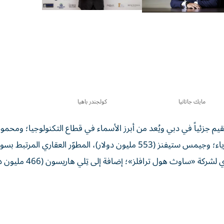
مايك جاتانيا
كولجندر باهيا
لا (770 مليون دولار)، الذي يقيم جزئياً في دبي ويُعد من أبرز الأسماء في قطاع التكنولوجيا؛ وم
(768 مليون دولار)، الشريك المؤسس لمجموعة «بوهو» للأزياء؛ وجيمس ستيفنز (553 مليون دولار)، المطوّر العقاري 
العقاري؛ وكولجندر باهيا (489 مليون دولار)، الرئيس التنفيذي لشركة «ساوث ه