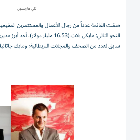
تِلي هاريسون
ضمّت القائمة عدداً من رجال الأعمال والمستثمرين المقيمين 
سابق لعدد من الصحف والمجلات البريطانية؛ ومايك جاتانيا (933 مليون دولار)، مؤسس شركة «بودي شوب