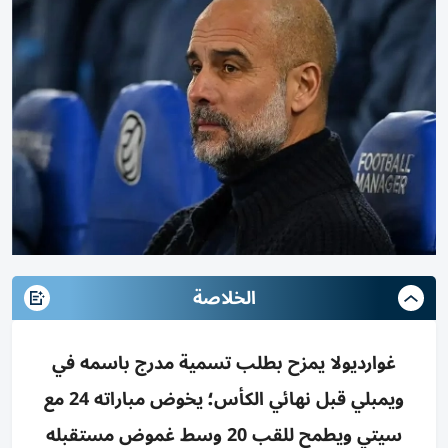
الخلاصة
غوارديولا يمزح بطلب تسمية مدرج باسمه في
ويمبلي قبل نهائي الكأس؛ يخوض مباراته 24 مع
سيتي ويطمح للقب 20 وسط غموض مستقبله