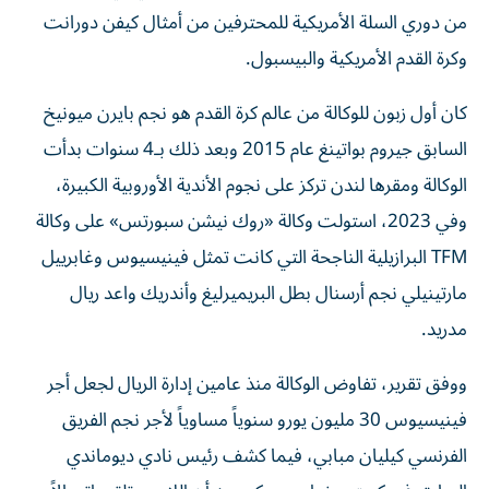
من دوري السلة الأمريكية للمحترفين من أمثال كيفن دورانت
وكرة القدم الأمريكية والبيسبول.
كان أول زبون للوكالة من عالم كرة القدم هو نجم بايرن ميونيخ
السابق جيروم بواتينغ عام 2015 وبعد ذلك بـ4 سنوات بدأت
الوكالة ومقرها لندن تركز على نجوم الأندية الأوروبية الكبيرة،
وفي 2023، استولت وكالة «روك نيشن سبورتس» على وكالة
TFM البرازيلية الناجحة التي كانت تمثل فينيسيوس وغابرييل
مارتينيلي نجم أرسنال بطل البريميرليغ وأندريك واعد ريال
مدريد.
ووفق تقرير، تفاوض الوكالة منذ عامين إدارة الريال لجعل أجر
فينيسيوس 30 مليون يورو سنوياً مساوياً لأجر نجم الفريق
الفرنسي كيليان مبابي، فيما كشف رئيس نادي ديوماندي