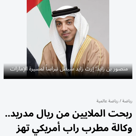
منصور بن زايد: إرث زايد سيظل نبراساً لمسيرة الإمارات
رياضة
/
رياضة عالمية
ربحت الملايين من ريال مدريد..
وكالة مطرب راب أمريكي تهز