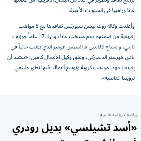
برامج تعاقد وتطوير في عدد من البلدان الإفريقية من ضمنها
غانا وزامبيا في السنوات الأخيرة.
وأعلنت وكالة روك نيشن سبورتس تعاقدها مع 8 مواهب
إفريقية من ضمنهم نجم منتخب غانا دون الـ17 عاماً جوزيف
ناربي، والجناح الغامبي فرانسيس غوميز الذي يلعب حالياً في
نادي هورسنز الدنماركي، وعلق وكيل الأعمال كامبل: «نعتقد أن
إفريقيا مهد لمواهب كروية وتوسع أعمالنا فيها تطور طبيعي
لرؤيتنا العالمية».
رياضة
/
رياضة عالمية
«أسد تشيلسي» بديل رودري