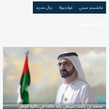
مانشستر سيتي
غوارديولا
ريال مدريد
اقرأ المزيد
محمد بن راشد: سيبقى زايد خالداً في ذاكرة الوطن