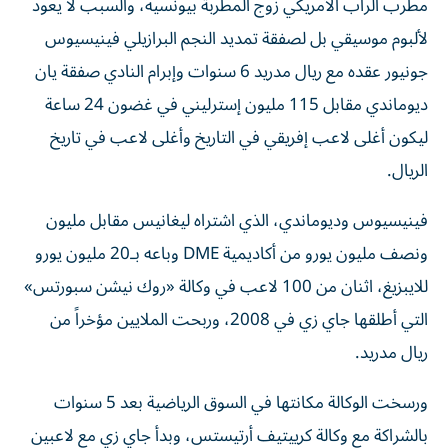
مطرب الراب الأمريكي زوج المطربة بيونسيه، والسبب لا يعود
لألبوم موسيقي بل لصفقة تمديد النجم البرازيلي فينيسيوس
جونيور عقده مع ريال مدريد 6 سنوات وإبرام النادي صفقة يان
ديوماندي مقابل 115 مليون إسترليني في غضون 24 ساعة
ليكون أغلى لاعب إفريقي في التاريخ وأغلى لاعب في تاريخ
الريال.
فينيسيوس وديوماندي، الذي اشتراه ليغانيس مقابل مليون
ونصف مليون يورو من أكاديمية DME وباعه بـ20 مليون يورو
للايبزيغ، اثنان من 100 لاعب في وكالة «روك نيشن سبورتس»
التي أطلقها جاي زي في 2008، وربحت الملايين مؤخراً من
ريال مدريد.
ورسخت الوكالة مكانتها في السوق الرياضية بعد 5 سنوات
بالشراكة مع وكالة كرييتيف أرتيستس، وبدأ جاي زي مع لاعبين