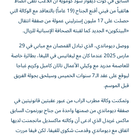
السابق في كوت ديفوار سود كومويه أن اللاعب تلقى اتصالاً
هاتفياً من فيني أقنع الجناح (19 عاماً) بالتعاقد مع الوكالة التي
حصلت على 17 مليون إسترليني عمولة من صفقة انتقال
«البيتكوين» الجديد كما لقبته الصحافة الإسبانية للريال.
ووصل ديوماندي، الذي تبادل القمصان مع مبابي في 29
مارس 2025 عندما كان مع ليغانيس في الليغا، بطائرة خاصة
للعاصمة مدريد مع وكيلي الأعمال ناثان كامبل وكريم غباجا
ليوقع على عقد الـ7 سنوات الخميس وسيلحق بجولة الفريق
قبل الموسم.
وتمكنت وكالة مطرب الراب من عبور عقبتين قانونيتين في
صفقة ديوماندي من ضمنها واحدة من جناح بورنموث السابق
ماكس غريدل الذي ادعى أن وكالته ماكسديل مانجمنت لديها
اتفاق مع ديوماندي وقدمت شكوى للفيفا، لكن فيفا مررت