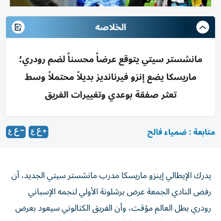
الخلاصه
مانشستر سيتي يتوقع عرضاً محسناً لضم رودري؛
ماريسكا يضع إنزو فيرنانديز بديلاً محتملاً وسط
تعثر صفقة بوعدي وتغييرات الفريق
متابعة : ضمياء فالح
يدرك الإيطالي إينزو ماريسكا مدرب مانشستر سيتي الجديد، أن
رفض النادي الجمعة عرض برشلونة الأولي لنجمه الإسباني
رودري بطل العالم مؤقت، وأن الفريق الكتالوني سيعود بعرض
محسن لذلك وفق صحيفة الإندبندنت البريطانية وجد ضالته في