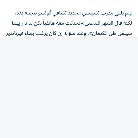
ولم يلتق مدرب تشيلسي الجديد تشافي ألونسو بنجمه بعد،
لكنه قال الشهر الماضي:«تحدثت معه هاتفياً لكن ما دار بيننا
سيبقى طي الكتمان»، وعند سؤاله إن كان يرغب ببقاء فيرنانديز
أجاب «نعم». في المقابل، تعثرت صفقة المغربي الدولي أيوب
بوعدي من ليل بعد مطالبة النادي الفرنسي بـ 86 مليون
إسترليني، واعترف مدرب سيتي ماريسكا بأن على النادي العمل
على تعويض عدد من نجومه الراحلين وأضاف: «لحسن الحظ
لدينا فريق لا يحتاج إلى الكثير من الإضافات لكن في نفس
الوقت ندرك أن الفريق فقد بعض اللاعبين المهمين وذوي
الخبرة من أمثال بيرناردو سيلفا وجون ستونز وناثان أكي. سبب
قولي أن هناك حاجة لعمل بعض الأشياء لأن نافذة التنقلات
مفتوحة ويمكن لأي شيء أن يحصل فيها. هذا أغسطس ثم بدءاً
من سبتمبر عندما يغلق سوق التنقلات سيكون الوضع مختلفاً