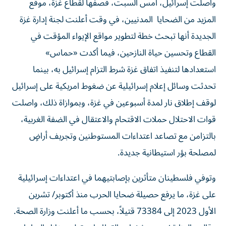
المزيد من الضحايا المدنيين، في وقت أعلنت لجنة إدارة غزة
الجديدة أنها تبحث خطة لتطوير مواقع الإيواء المؤقت في
القطاع وتحسين حياة النازحين، فيما أكدت «حماس»
استعدادها لتنفيذ اتفاق غزة شرط التزام إسرائيل به، بينما
تحدثت وسائل إعلام إسرائيلية عن ضغوط امريكية على إسرائيل
لوقف إطلاق نار لمدة أسبوعين في غزة، وبموازاة ذلك، واصلت
قوات الاحتلال حملات الاقتحام والاعتقال في الضفة الغربية،
بالتزامن مع تصاعد اعتداءات المستوطنين وتجريف أراضٍ
لمصلحة بؤر استيطانية جديدة.
وتوفي فلسطينان متأثرين بإصابتيهما في اعتداءات إسرائيلية
على غزة، ما يرفع حصيلة ضحايا الحرب منذ أكتوبر/ تشرين
الأول 2023 إلى 73384 قتيلاً، بحسب ما أعلنت وزارة الصحة.
وقالت الوزارة إن مستشفيات القطاع استقبلت خلال الساعات