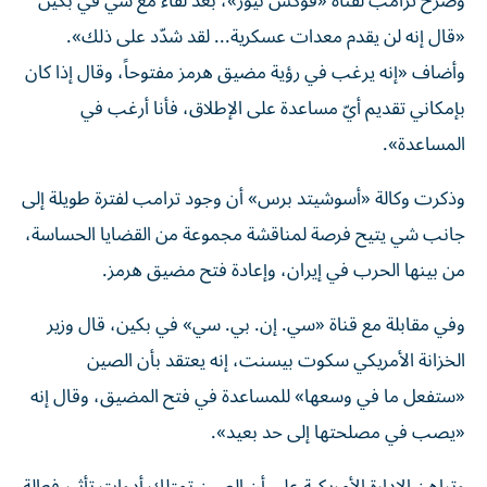
وصرّح ترامب لقناة «فوكس نيوز»، بعد لقاء مع شي في بكين
«قال إنه لن يقدم معدات عسكرية... لقد شدّد على ذلك».
وأضاف «إنه يرغب في رؤية مضيق هرمز مفتوحاً، وقال إذا كان
بإمكاني تقديم أيّ مساعدة على الإطلاق، فأنا أرغب في
المساعدة».
وذكرت وكالة «أسوشيتد برس» أن وجود ترامب لفترة طويلة إلى
جانب شي يتيح فرصة لمناقشة مجموعة من القضايا الحساسة،
من بينها الحرب في إيران، وإعادة فتح مضيق هرمز.
وفي مقابلة مع قناة «سي. إن. بي. سي» في بكين، قال وزير
الخزانة الأمريكي سكوت بيسنت، إنه يعتقد بأن الصين
«ستفعل ما في وسعها» للمساعدة في فتح المضيق، وقال إنه
«يصب في مصلحتها إلى حد بعيد».