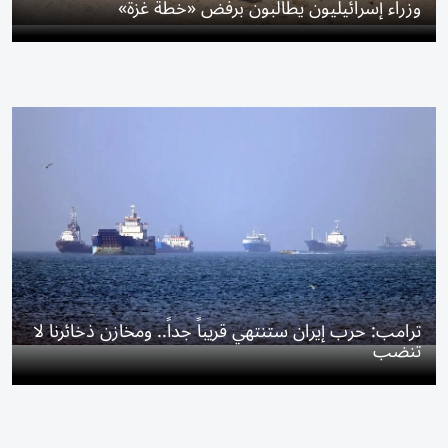
وزراء إسرائيليون يطالبون برفض «خطة غزة»
ترامب: حرب إيران ستنتهي قريباً جداً.. ومخازن ذخائرنا لا
تنضب