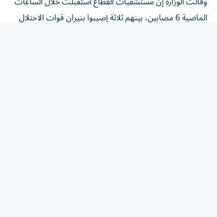
الماضية 6 مصابين، بينهم ثلاثة إصيبوا بنيران قوات الاحتلال
في خان يونس، جنوبي القطاع.
من جانبها، أعلنت اللجنة الوطنية لإدارة غزة أنها اختتمت ورشة
عمل استمرت يومين، بالشراكة مع مكتب المفوض السامي
لمجلس السلام نيكولاي ملادينوف، ومعهد بناء السلام،
بمشاركة مفوضين وخبراء فنيين ومتخصصين في التخطيط
والإسكان.
ووفق اللجنة، فقد خرج المشاركون بخطة عمل متفق عليها
تحدد الأولويات والمخرجات المطلوبة، لتحسين حياة النازحين،
معتبرين ذلك خطوة عملية ضمن مسار التعافي الأوسع في
قطاع غزة.
من جهة أخرى، أكد مسؤول في حماس، السبت، أن الحركة لا