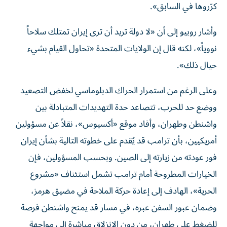
كرّروها في السابق».
وأشار روبيو إلى أن «لا دولة تريد أن ترى إيران تمتلك سلاحاً
نووياً»، لكنه قال إن الولايات المتحدة «تحاول القيام بشيء
حيال ذلك».
وعلى الرغم من استمرار الحراك الدبلوماسي لخفض التصعيد
ووضع حد للحرب، تتصاعد حدة التهديدات المتبادلة بين
واشنطن وطهران، وأفاد موقع «أكسيوس»، نقلاً عن مسؤولين
أمريكيين، بأن ترامب قد يُقدم على خطوته التالية بشأن إيران
فور عودته من زيارته إلى الصين. وبحسب المسؤولين، فإن
الخيارات المطروحة أمام ترامب تشمل استئناف «مشروع
الحرية»، الهادف إلى إعادة حركة الملاحة في مضيق هرمز،
وضمان عبور السفن عبره، في مسار قد يمنح واشنطن فرصة
للضغط على طهران، من دون الانزلاق مباشرة إلى مواجهة