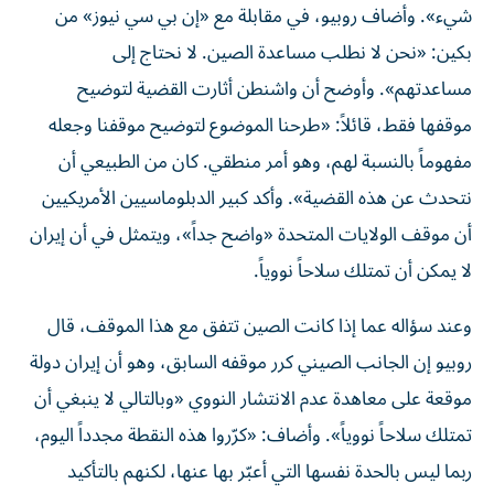
شيء». وأضاف روبيو، في مقابلة مع «إن بي سي نيوز» من
بكين: «نحن لا نطلب مساعدة الصين. لا نحتاج إلى
مساعدتهم». وأوضح أن واشنطن أثارت القضية لتوضيح
موقفها فقط، قائلاً: «طرحنا الموضوع لتوضيح موقفنا وجعله
مفهوماً بالنسبة لهم، وهو أمر منطقي. كان من الطبيعي أن
نتحدث عن هذه القضية». وأكد كبير الدبلوماسيين الأمريكيين
أن موقف الولايات المتحدة «واضح جداً»، ويتمثل في أن إيران
لا يمكن أن تمتلك سلاحاً نووياً.
وعند سؤاله عما إذا كانت الصين تتفق مع هذا الموقف، قال
روبيو إن الجانب الصيني كرر موقفه السابق، وهو أن إيران دولة
موقعة على معاهدة عدم الانتشار النووي «وبالتالي لا ينبغي أن
تمتلك سلاحاً نووياً». وأضاف: «كرّروا هذه النقطة مجدداً اليوم،
ربما ليس بالحدة نفسها التي أعبّر بها عنها، لكنهم بالتأكيد