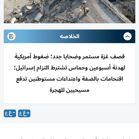
الخلاصه
قصف غزة مستمر وضحايا جدد؛ ضغوط أمريكية
لهدنة أسبوعين وحماس تشترط التزام إسرائيل؛
اقتحامات بالضفة واعتداءات مستوطنين تدفع
مسيحيين للهجرة
واصلت إسرائيل، أمس السبت، قصفها لقطاع غزة، موقع