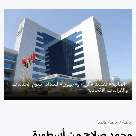
«المالية» تعتمد «آني» و«جيون» لسداد رسوم الخدمات
والغرامات الاتحادية
رياضة
/
رياضة عالمية
محمد صلاح من أسطورة