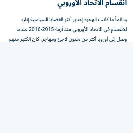
ودائماً ما كانت الهجرة إحدى أكثر القضايا السياسية إثارة
للانقسام في الاتحاد الأوروبي منذ أزمة 2015-2016 عندما
وصل إلى أوروبا أكثر من مليون ‌لاجئ ومهاجر، كان الكثير منهم
فارين من الحرب في سوريا.
وزاد هذا التدفق الدعم للأحزاب المناهضة للهجرة وأحزاب
اليمين المتطرف في مناطق مختلفة من الاتحاد، وأجج
الخلافات القائمة منذ سنوات بشأن الرقابة على الحدود وقواعد
اللجوء وتقاسم ⁠الأعباء.
وقال المغرب الأحد إن عمليات العبور الجماعية الأخيرة إلى
سبتة ومليلية كانت مدفوعة بمعلومات مضللة على وسائل
التواصل الاجتماعي وشبكات تهريب البشر وتفسيرات خاطئة
لحكم صادر عن محكمة إسبانية.