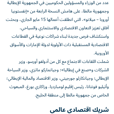
عدد من الوزراء والمسؤولين الحكوميين في الجمهورية الإيطالية
وجمهورية مالطا، على هامش النسخة الرابعة من «إنفستوبيا
أوروبا – ميلانو»، التي انطلقت أعمالها 15 مايو الجاري، وبحثت
آفاق تعزيز التعاون الاقتصادي والاستثماري والسياحي،
واستكشاف فرص جديدة لبناء شراكات نوعية في القطاعات
الاقتصادية المستقبلية ذات الأولوية لدولة الإمارات والأسواق
الأوروبية.
شملت اللقاءات الاجتماع مع كل من أدولفو أورسو، وزير
الشركات و«صنع في إيطاليا»؛ وجيانماركو ماتزي، وزير السياحة
الإيطالي؛ وجيانكارلو جورجيتي، وزير الاقتصاد والمالية الإيطالي؛
وأتيليو فونتانا، رئيس إقليم لومبارديا، وزاكاري بورغ، المبعوث
الخاص من جمهورية مالطا إلى منطقة الخليج.
شريك اقتصادي عالمي