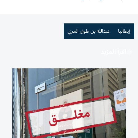
إيطاليا
عبدالله بن طوق المري
اقرأ المزيد