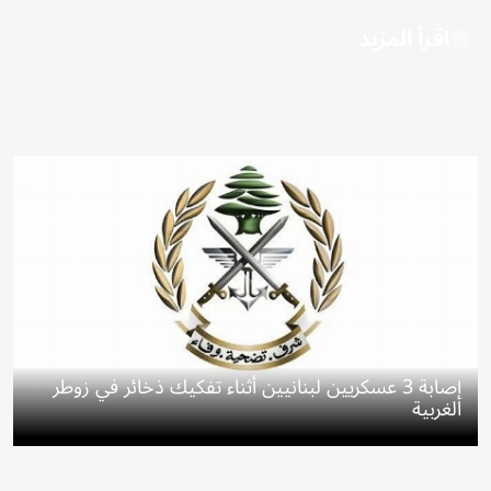
اقرأ المزيد
إصابة 3 عسكريين لبنانيين أثناء تفكيك ذخائر في زوطر
الغربية