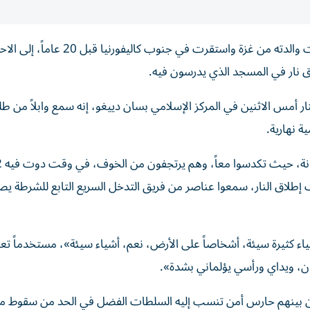
اضطر عدي شنة، البالغ من العمر تسع سنوات، والذي هاجرت والدته من غزة واستقرت في جن
ق نار في المسجد الذي يدرسون فيه.
 أمس الاثنين في المركز الإسلامي بسان دييغو، إنه سمع وابلاً من طل
 نهارية.
طلاق النار، سمعوا عناصر من فريق التدخل السريع التابع للشرطة ي
شياء كثيرة سيئة، أشخاصاً على الأرض، نعم، أشياء سيئة»، مستخدماً تعبير
، ويداي ورأسي يؤلماني بشدة».
 من بينهم حارس أمن تنسب إليه السلطات الفضل في الحد من سقوط م