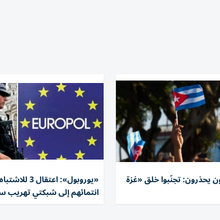
ن يحذرون: تجنّبوا خلق «غزة
«يوروبول»: اعتقال 3 لل
انتمائهم إلى شبكتي تهريب س