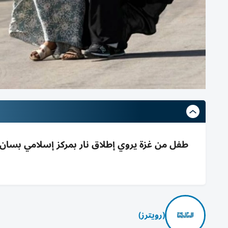
(رويترز)