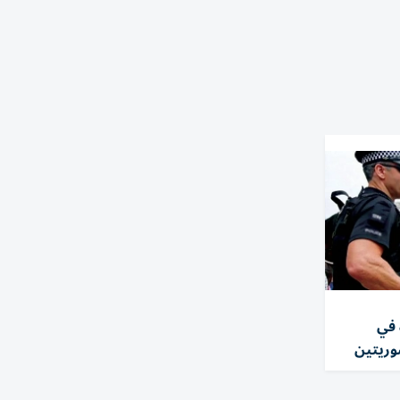
اشتباه في
وريتين