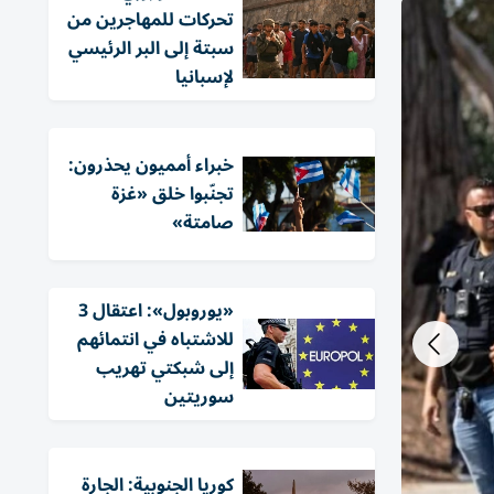
تحركات للمهاجرين من
سبتة إلى البر الرئيسي
لإسبانيا
خبراء أمميون يحذرون:
تجنّبوا خلق «غزة
صامتة»
«يوروبول»: اعتقال 3
للاشتباه في انتمائهم
إلى شبكتي تهريب
سوريتين
كوريا الجنوبية: الجارة