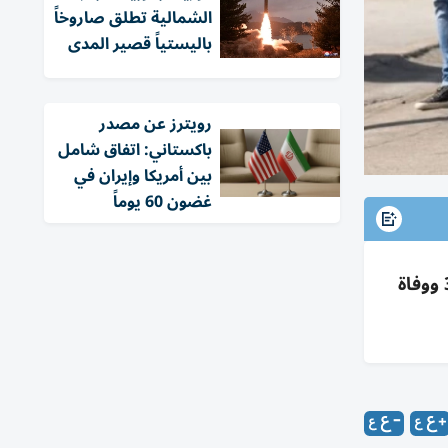
الشمالية تطلق صاروخاً
باليستياً قصير المدى
‏رويترز عن مصدر
باكستاني: اتفاق شامل
بين أمريكا وإيران في
غضون 60 يوماً
طفل من غزة يروي إطلاق نار بمركز إسلامي بسان دييغو: اختباء الطلاب وسماع طلقات ورؤية ضحايا، ومقتل 3 ووفاة