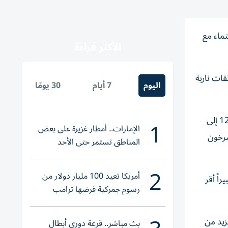
وب كاليفورنيا قبل 20 عاماً، إلى الاحتماء مع
الأكثر قراءة
قات نارية
اليوم
7 أيام
30 يومًا
وأضاف أنه وزملاءه في الفصل جرى توجيههم بسرعة إلى خزانة، حيث تكدسوا معاً، وهم يرتجفون من الخوف، في وقت دوت فيه 12 إلى
1
الإمارات.. أمطار غزيرة على بعض
صرخون
المناطق تستمر حتى الأحد
2
أمريكا تعيد 100 مليار دولار من
اً أقر
رسوم جمركية فرضها ترامب
زيد من
بث مباشر.. قرعة دوري أبطال