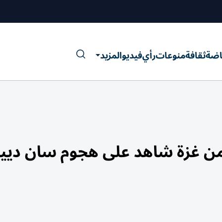
اضة
ثقافة
منوعات
رأي
فيديو
المزيد
من غزة شاهد على هجوم سان ديي