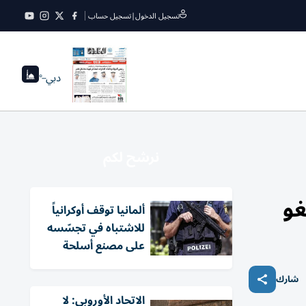
تسجيل الدخول
|
تسجيل حساب
دبي
--°
نرشح لكم
غو
ألمانيا توقف أوكرانياً
للاشتباه في تجسّسه
على مصنع أسلحة
شارك
الاتحاد الأوروبي: لا