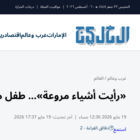
الخميس ٢٣ صفر ١٤٤٨ ه - ٠٦ أغسطس ٢٠٢٦
|
مواقيت الصلاة
|
درجات الحرارة
الإمارات
عرب وعالم
اقتصاد
ري
عرب وعالم
/
العالم
«رأيت أشياء مروعة»... طفل 
19 مايو 2026 12:36 مساء
|
آخر تحديث:
19 مايو 17:37 2026
دقائق القراءة - 2
استمع