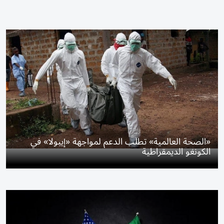
«الصحة العالمية» تطلب الدعم لمواجهة «إيبولا» في
الكونغو الديمقراطية