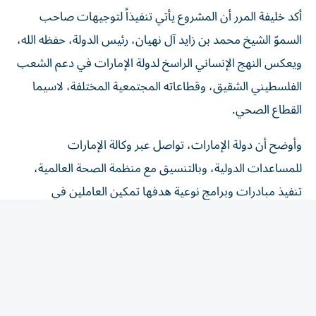
أكد خليفة المرر أن المشروع يأتي تنفيذاً لتوجيهات صاحب
السموّ الشيخ محمد بن زايد آل نهيان، رئيس الدولة، حفظه الله،
ويعكس النهج الإنساني الراسخ لدولة الإمارات في دعم الشعب
الفلسطيني الشقيق، وقطاعاته المجتمعية المختلفة، لاسيما
القطاع الصحي.
وأوضح أن دولة الإمارات، تواصل عبر وكالة الإمارات
للمساعدات الدولية، وبالتنسيق مع منظمة الصحة العالمية،
تنفيذ مبادرات وبرامج نوعية هدفها تمكين العاملين في
المؤسسات الصحية الفلسطينية من مواصلة أداء مسؤولياتهم.
وأشار إلى أن دولة الإمارات خصصت 25 مليون دولار، لدعم
المستشفى وتوسعة نطاق خدماته الطبية، بما يسهم في
استمرار الخدمات الصحية الضرورية، وتحسين خدمات أمراض
النساء والولادة، ودعم تدريب الكوادر الطبية.