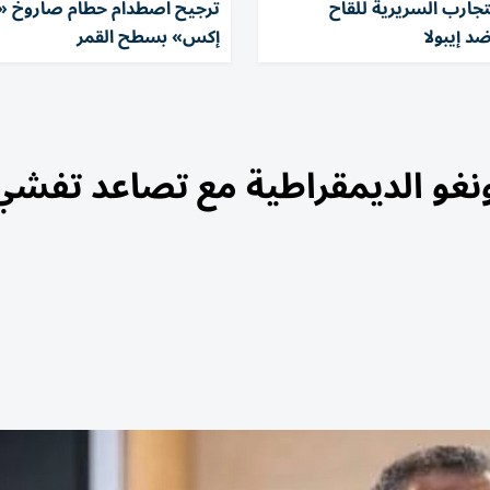
لتجارب السريرية للقاح
ترجيح اصطدام حطام صاروخ 
د إيبولا
إكس» بسطح القمر
ونغو الديمقراطية مع تصاعد تفشي