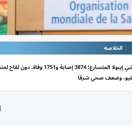
الخلاصه
وصول مدير الصحة العالمية للكونغو لبحث تفشي إيبولا المتسارع؛ 3874 إصابة و1751 وفاة، دو
وغيو، وضعف صحي شرقا