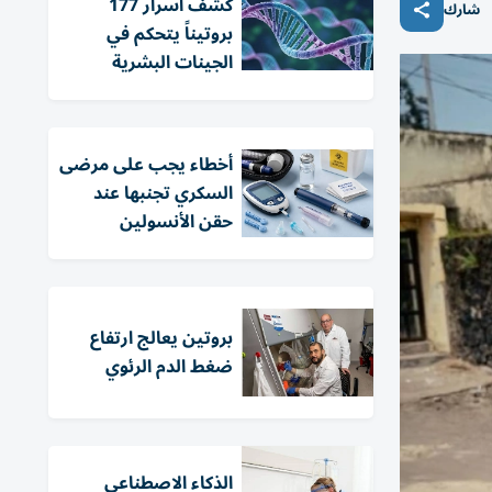
كشف أسرار 177
شارك
بروتيناً يتحكم في
الجينات البشرية
أخطاء يجب على مرضى
السكري تجنبها عند
حقن الأنسولين
بروتين يعالج ارتفاع
ضغط الدم الرئوي
الذكاء الاصطناعي