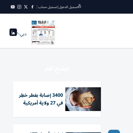
تسجيل الدخول
|
تسجيل حساب
دبي
--°
نرشح لكم
3400 إصابة بفطر خطِر
في 27 ولاية أمريكية