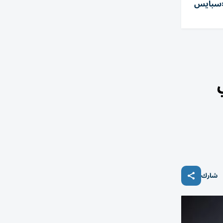
«سبايس
شارك