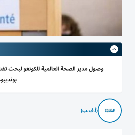
بونديب
(أ.ف.ب)