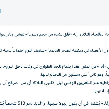
العالمية، الثلاثاء، إنه «قلق بشدة من حجم وسرعة» تفشي وباء إيبولا
 الأعضاء في منظمة الصحة العالمية «سنعقد اليوم اجتماعاً للجنة ال
 أنه «من المقرر عقد اجتماع للجنة الطوارئ في وقت لاحق اليوم»، ب
اً، وهو ثاني أعلى مستوى من التحذير لديها.
ية عبر التلفزيون الوطني ليل الاثنين الثلاثاء أن من المرجّح أن ي
وقال الوزير سامويل روجر كامبا «أحصينا نحو 131 حالة وفاة» يُشتبه في أن ي