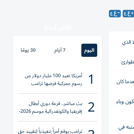
الأكثر قراءة
 الذي
اليوم
7 أيام
30 يومًا
طوارئ
1
أمريكا تعيد 100 مليار دولار من
عدما كان
رسوم جمركية فرضها ترامب
2
كون وباء
بث مباشر.. قرعة دوري أبطال
إفريقيا والكونفدرالية موسم 2026-
2027
كون إيبولا سببها، و«لدينا نحو 513 شخصاً يُشتبه في
ترامب يوقع أمراً تنفيذياً لتقييد حق