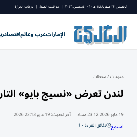
الخميس ٢٣ صفر ١٤٤٨ ه - ٠٦ أغسطس ٢٠٢٦
|
مواقيت الصلاة
|
درجات الحرارة
الإمارات
عرب وعالم
اقتصاد
ري
منوعات
/
محطات
لندن تعرض «نسيج بايو» التا
19 مايو 2026 23:12 مساء
|
آخر تحديث:
19 مايو 23:13 2026
دقائق القراءة - 1
استمع