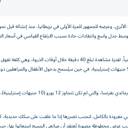
 جدل واسع وانتقادات حادة بسبب الارتفاع القياسي في أسعار التذ
ستتراوح أسعار تذاكر المعرض بين 16.50 و33 جنيهاً إسترلينياً، لفترة مشاهدة تبلغ 40 دقيقة خلال أوقات الذروة، وهي ك
وتأتي هذه الأسعار المرتفعة مقارنة بأسعار متحف بايو في نورماندي بفرنسا، والتي لم تكن تتجاوز 12 يورو (10 
ر هذه التحفة الفنية البالغ طولها 230 قدماً وهي مفرودة بالكامل، لتجنب تضررها إذا ما علقت على سكك حديدية، 
انب عرض مخطوطة مصورة يُعتقد أن صانعي النسيج استعانوا بها، حي