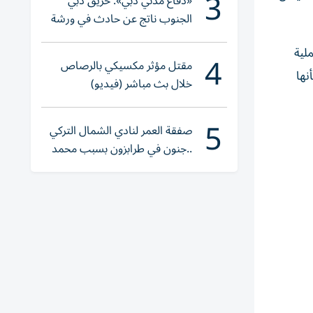
3
«دفاع مدني دبي»: حريق دبي
الجنوب ناتج عن حادث في ورشة
ولا إصابات
ضة لمنع عملية
4
مقتل مؤثر مكسيكي بالرصاص
نها
خلال بث مباشر (فيديو)
5
صفقة العمر لنادي الشمال التركي
..جنون في طرابزون بسبب محمد
صلاح