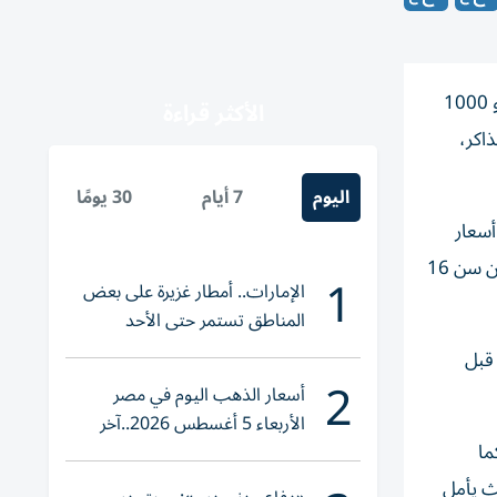
أعلن المتحف البريطاني في لندن عن استضافة «نسيج بايو» الأثري، وعرضه للجمهور للمرة الأولى في بريطانيا، منذ إنشائه قبل نحو 1000
الأكثر قراءة
اكر،
اليوم
7 أيام
30 يومًا
لفة تفوق أسعار
المعارض المميزة الأخرى التي نظمها المتحف مؤخراً، بنحو 9 جنيهات إسترلينية، في حين سيُسمح بدخول الأطفال والمراهقين دون سن 16
1
الإمارات.. أمطار غزيرة على بعض
المناطق تستمر حتى الأحد
جنيهات إسترلينية)، قبل
2
أسعار الذهب اليوم في مصر
الأربعاء 5 أغسطس 2026..آخر
كما
تحديث لعيار 21
ث يأمل