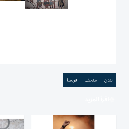
لندن
متحف
فرنسا
اقرأ المزيد