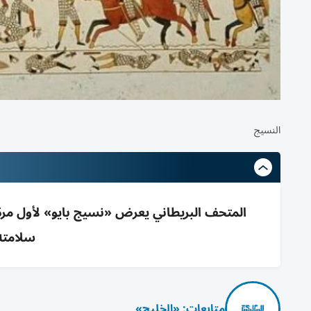
النسيج
المتحف البريطاني يعرض «نسيج بايو» لأول مرة 
سلامته
متابعات: «الخليج»