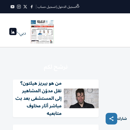
تسجيل الدخول
|
تسجيل حساب
دبي
--°
نرشح لكم
من هو بيريز هيلتون؟
نقل مدوّن المشاهير
إلى المستشفى بعد بث
مباشر أثار مخاوف
متابعيه
شارك