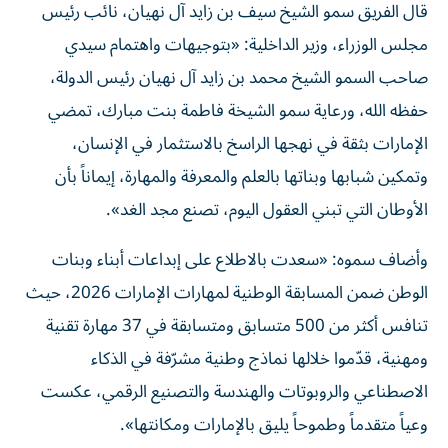
قال الفريق سمو الشيخ سيف بن زايد آل نهيان، نائب رئيس
مجلس الوزراء، وزير الداخلية: «بتوجيهات واهتمام سيدي
صاحب السمو الشيخ محمد بن زايد آل نهيان رئيس الدولة،
حفظه الله، ورعاية سمو الشيخة فاطمة بنت مبارك، تمضي
الإمارات بثقة في نهجها الراسخ بالاستثمار في الإنسان،
وتمكين شبابها وبناتها بالعلم والمعرفة والمهارة، إيماناً بأن
الأوطان التي تبني العقول اليوم، تصنع مجد الغد».
وأضاف سموه: «سعدت بالاطلاع على إبداعات أبناء وبنات
الوطن ضمن المسابقة الوطنية لمهارات الإمارات 2026، حيث
تنافس أكثر من 500 متسابق ومتسابقة في 37 مهارة تقنية
ومهنية، قدّموا خلالها نماذج وطنية مشرّفة في الذكاء
الاصطناعي والروبوتات والهندسة والتصنيع الرقمي، عكست
وعياً متقدماً وطموحاً يليق بالإمارات ومكانتها».