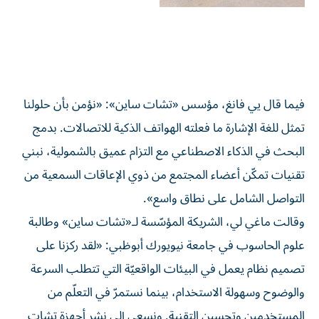
فيما قال يي فانغ، مؤسس «تشات ساين»: «نؤمن بأن حلولنا
تمثل للغة الإشارة ما فعلته الهواتف الذكية للاتصالات. بدمج
البحث في الذكاء الاصطناعي مع التزام عميق بالشمولية، نبني
تقنيات تمكّن أعضاء المجتمع من ذوي الإعاقات السمعية من
التواصل الشامل على نطاق واسع».
وقالت ماغي لي، الشريكة المؤسّسة لـ«تشات ساين» وطالبة
علوم الحاسوب في جامعة نيويورك أبوظبي: «لقد ركزنا على
تصميم نظام يعمل في البيئات الواقعيّة التي تتطلب السرعة
والوضوح وسهولة الاستخدام، بينما نستمرّ في التعلّم من
المستخدمين وتحسين التقنية. ونسعى إلى نشر أجهزة تشات