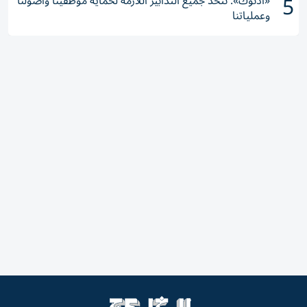
5
«أدنوك»: نتخذ جميع التدابير اللازمة لحماية موظفينا وأصولنا
وعملياتنا