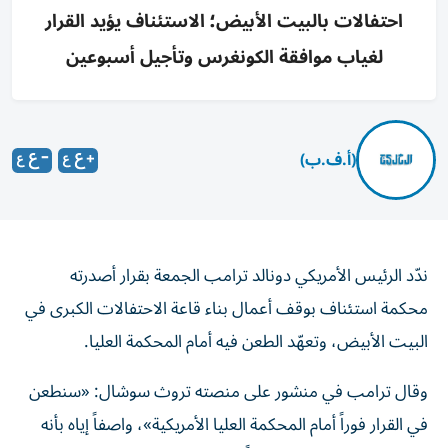
احتفالات بالبيت الأبيض؛ الاستئناف يؤيد القرار
لغياب موافقة الكونغرس وتأجيل أسبوعين
(أ.ف.ب)
ندّد الرئيس الأمريكي دونالد ترامب الجمعة بقرار أصدرته
محكمة استئناف بوقف أعمال بناء قاعة الاحتفالات الكبرى في
البيت الأبيض، وتعهّد الطعن فيه أمام المحكمة العليا.
وقال ترامب في منشور على منصته تروث سوشال: «سنطعن
في القرار فوراً أمام المحكمة العليا الأمريكية»، واصفاً إياه بأنه
«حكم مروع ومدفوع سياسياً وغير قانوني» ويتعارض مع مصالح