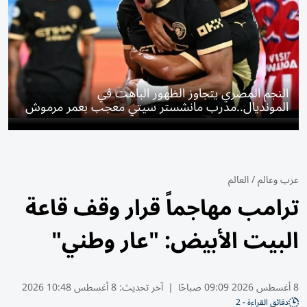
النجم المصري يتجاوز الظهور الباهت في
المونديال..مدرب مانشستر سيتي معجب بعمر مرموش
عرب وعالم
/
العالم
ترامب مهاجماً قرار وقف قاعة
البيت الأبيض: "عار وطني"
8 أغسطس 2026 09:09 صباحًا
|
آخر تحديث:
8 أغسطس 10:48 2026
دقائق القراءة - 2