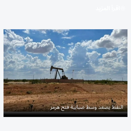
اقرأ المزيد
النفط يصعد وسط ضبابية فتح هرمز