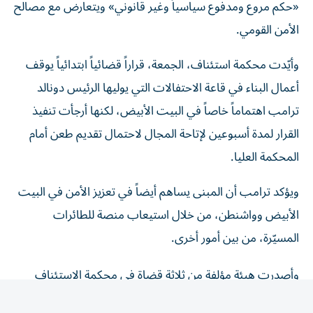
الأمن القومي.
وأيّدت محكمة استئناف، الجمعة، قراراً قضائياً ابتدائياً يوقف
أعمال البناء في قاعة الاحتفالات التي يوليها الرئيس دونالد
ترامب اهتماماً خاصاً في البيت الأبيض، لكنها أرجأت تنفيذ
القرار لمدة أسبوعين لإتاحة المجال لاحتمال تقديم طعن أمام
المحكمة العليا.
ويؤكد ترامب أن المبنى يساهم أيضاً في تعزيز الأمن في البيت
الأبيض وواشنطن، من خلال استيعاب منصة للطائرات
المسيّرة، من بين أمور أخرى.
وأصدرت هيئة مؤلفة من ثلاثة قضاة في محكمة الاستئناف
لدائرة مقاطعة كولومبيا، حكماً بأغلبية صوتين مقابل صوت
واحد، بتأييد قرار قضائي يقضي بوقف معظم أعمال البناء فوق