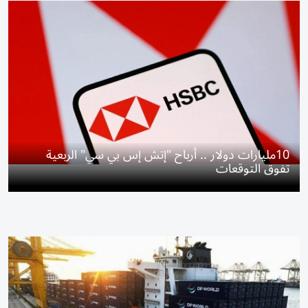
10مليارات دولار .. أرباح "إتش إس بي سي" الربعية
تفوق التوقعات