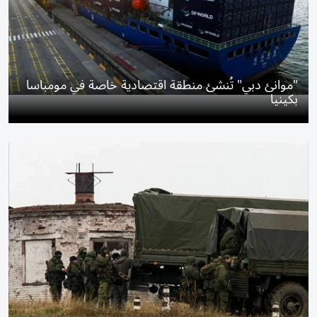
"موانئ دبي" تُنشئ منطقة اقتصادية خاصة في مومباسا
بكينيا