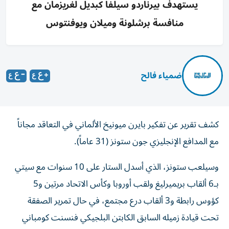
يستهدف بيرناردو سيلفا كبديل لغريزمان مع
منافسة برشلونة وميلان ويوفنتوس
ضمياء فالح
كشف تقرير عن تفكير بايرن ميونيخ الألماني في التعاقد مجاناً
مع المدافع الإنجليزي جون ستونز (31 عاماً).
وسيلعب ستونز، الذي أسدل الستار على 10 سنوات مع سيتي
بـ6 ألقاب بريميرليغ ولقب أوروبا وكأس الاتحاد مرتين و5
كؤوس رابطة و3 ألقاب درع مجتمع، في حال تمرير الصفقة
تحت قيادة زميله السابق الكابتن البلجيكي فنسنت كومباني