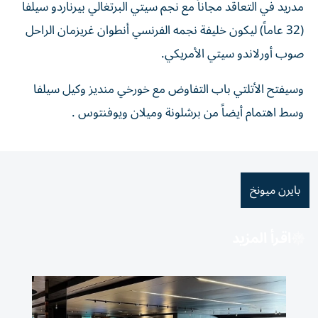
مدريد في التعاقد مجاناً مع نجم سيتي البرتغالي بيرناردو سيلفا
(32 عاماً) ليكون خليفة نجمه الفرنسي أنطوان غريزمان الراحل
صوب أورلاندو سيتي الأمريكي.
وسيفتح الأتلتي باب التفاوض مع خورخي منديز وكيل سيلفا
وسط اهتمام أيضاً من برشلونة وميلان ويوفنتوس .
بايرن ميونخ
اقرأ المزيد