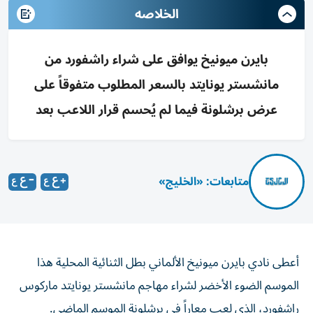
الخلاصه
بايرن ميونيخ يوافق على شراء راشفورد من
مانشستر يونايتد بالسعر المطلوب متفوقاً على
عرض برشلونة فيما لم يُحسم قرار اللاعب بعد
متابعات: «الخليج»
أعطى نادي بايرن ميونيخ الألماني بطل الثنائية المحلية هذا
الموسم الضوء الأخضر لشراء مهاجم مانشستر يونايتد ماركوس
راشفورد، الذي لعب معاراً في برشلونة الموسم الماضي.