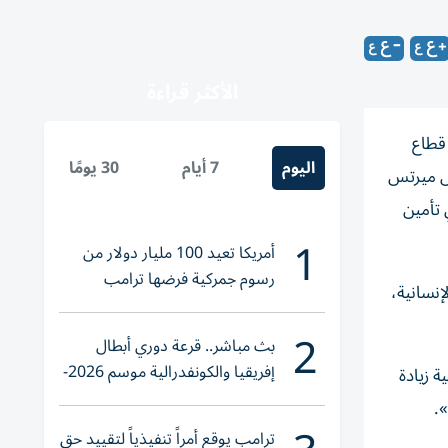
الأكثر قراءة
 قطاع
اليوم
7 أيام
30 يومًا
 الألماني فريدريش ميرتس
 تأمين
1
أمريكا تعيد 100 مليار دولار من
رسوم جمركية فرضها ترامب
نسانية،
2
بث مباشر.. قرعة دوري أبطال
إفريقيا والكونفدرالية موسم 2026-
ة زيادة
2027
».
ترامب يوقع أمراً تنفيذياً لتقييد حق