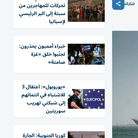
شارك
تحركات للمهاجرين من
سبتة إلى البر الرئيسي
لإسبانيا
خبراء أمميون يحذرون:
تجنّبوا خلق «غزة
صامتة»
«يوروبول»: اعتقال 3
للاشتباه في انتمائهم
إلى شبكتي تهريب
سوريتين
كوريا الجنوبية: الجارة