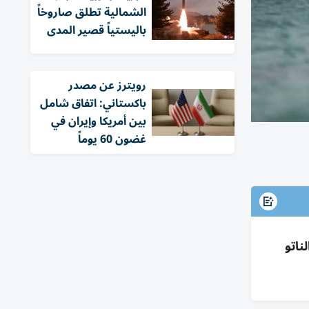
الشمالية تطلق صاروخاً
باليستياً قصير المدى
‏رويترز عن مصدر
باكستاني: اتفاق شامل
بين أمريكا وإيران في
غضون 60 يوماً
والناتو