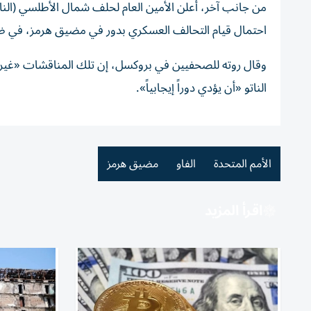
من جانب آخر، أعلن الأمين العام لحلف شمال الأطلسي (ال
احتمال قيام التحالف العسكري بدور في مضيق هرمز، في ظل 
وقال روته للصحفيين في بروكسل، إن تلك المناقشات «غير رسم
الناتو «أن يؤدي دوراً إيجابياً».
الأمم المتحدة
الفاو
مضيق هرمز
اقرأ المزيد