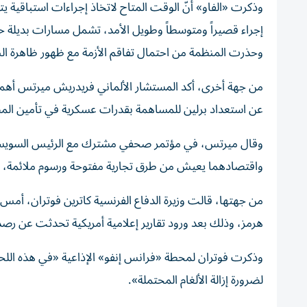
وذكرت «الفاو» أنّ الوقت المتاح لاتخاذ إجراءات استباقية 
إجراء قصيراً ومتوسطاً وطويل الأمد، تشمل مسارات بديلة 
وحذرت المنظمة من احتمال ​تفاقم الأزمة مع ظهور ظاهرة ال
من جهة أخرى، أكد المستشار الألماني فريدريش ميرتس أهمي
عن استعداد برلين للمساهمة بقدرات عسكرية في تأمين ال
وقال ميرتس، في مؤتمر صحفي مشترك مع الرئيس السويسري غ
واقتصادهما يعيش من طرق تجارية مفتوحة ورسوم ملائمة، «ول
من جهتها، قالت وزيرة الدفاع ‌الفرنسية كاترين فوتران، أمس 
هرمز، وذلك بعد ورود تقارير إعلامية أمريكية تحدثت عن رصد ما لا يقل عن 10 
وذكرت فوتران لمحطة «فرانس ‌إنفو» الإذاعية «في هذه الل
لضرورة إزالة ‌الألغام المحتملة».