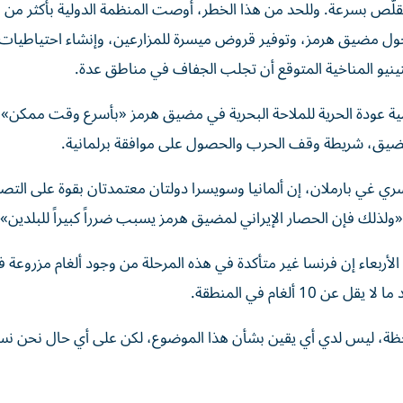
يتقلّص بسرعة. وللحد من هذا الخطر، أوصت المنظمة الدولية بأكثر من
حول مضيق هرمز، وتوفير قروض ميسرة للمزارعين، وإنشاء احتياطيات إ
نينيو المناخية المتوقع أن تجلب الجفاف في مناطق عدة.
ة عودة الحرية للملاحة البحرية في مضيق هرمز «بأسرع وقت ممكن»، م
مضيق، شريطة وقف الحرب والحصول على موافقة برلمانية.
ي بارملان، إن ألمانيا وسويسرا دولتان معتمدتان بقوة على التصد
ذلك فإن الحصار الإيراني لمضيق هرمز يسبب ضرراً كبيراً للبلدين».
​الأربعاء إن فرنسا غير ‌متأكدة في ‌هذه المرحلة من وجود ألغام مزروعة
ألغام في ​المنطقة.
حظة، ليس لدي أي يقين بشأن هذا الموضوع، لكن على أي حال ​نحن ‌نس