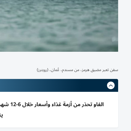
سفن تعبر مضيق هرمز، من مسندم، عُمان، (رويترز)
الفاو تح
ين