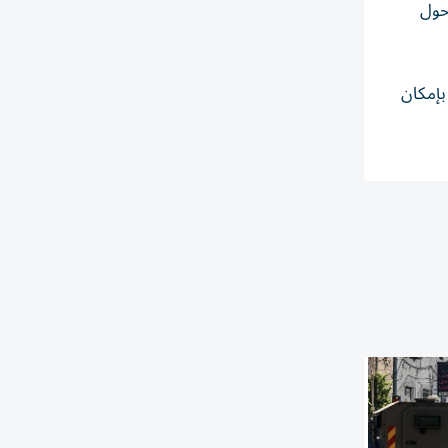
حول
بإمكان