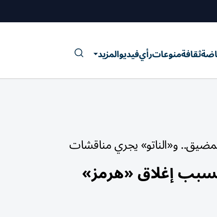
اضة
ثقافة
منوعات
رأي
فيديو
المزيد
لمضيق.. و«الناتو» يجري مناقشات
 بسبب إغلاق «هرمز»