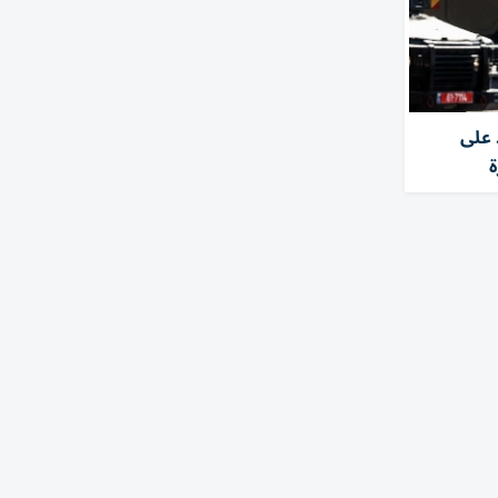
 على
ة