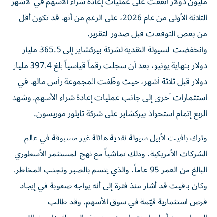
مليون دولار أُنفقت على عمليات إعادة شراء الأسهم في الأشهر
الثلاثة الأولى من عام 2026، على الرغم من أنها قد تكون أقل
من بعض التوقعات قبل صدور التقرير.
وانخفضت السيولة النقدية لشركة بيركشاير إلى 365.5 مليار
دولار بنهاية يونيو، بعد أن سجلت رقماً قياسياً بلغ 397.4 مليار
دولار قبل ثلاثة أشهر، حيث وظّفت المجموعة رأس مالها في
استثمارات أخرى إلى جانب عمليات إعادة شراء الأسهم. وشهد
الربع إتمام استحواذ بيركشاير على شركة تايلور موريسون.
وترك بافيت لأبيل سيولة نقدية هائلة غير مسبوقة في عالم
الشركات الأمريكية، وذلك تماشياً مع نهج المستثمر الأسطوري
البالغ من العمر 95 عاماً، والذي يتسم بالصبر وتجنب المخاطر.
وكان بافيت قد أشار منذ فترة إلى أنه يواجه صعوبة في إيجاد
فرص استثمارية قيّمة في سوق الأسهم. وقد طالب