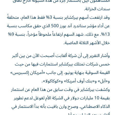
المساهمون أبيل باستثمار جزء من هذه السيولة خارج نطاق
سندات الخزانة.
وقد ارتفعت أسهم بيركشاير بنسبة 3% فقط هذا العام، متخلفةً
عن أداء مؤشر ستاندرد آند بورز 500 الذي حقق مكاسب بنسبة
13%. مع ذلك، شهد السهم ارتفاعاً ملحوظاً مؤخراً، بنسبة 9%
خلال الأشهر الثلاثة الماضية.
وأشار التقرير إلى أن شركة ألفابت أصبحت الآن من بين أكبر
خمس شركات تمتلك بيركشاير استثمارات فيها من حيث
القيمة السوقية بنهاية يونيو، إلى جانب «أمريكان إكسبريس»
و«آبل» و«بنك أوف أمريكا» و«كوكاكولا».
وكشفت بيركشاير في وقت سابق من هذا العام عن استثمار
بقيمة 10 مليارات دولار في الشركة الأم لغوغل لدعم تطوير
الذكاء الاصطناعي. وصرح وارن بافيت بأنه بدأ الاستثمار في