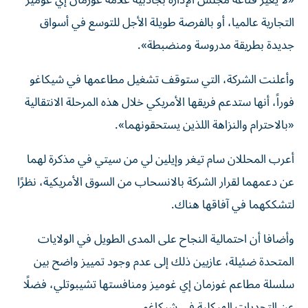
«لا يغير قناعة مجلس الإدارة بجاذبية علامة غوزمان إي غوميز
التجارية عالميا، أو بالفرصة طويلة الأجل للتوسع في أسواق
جديدة بطريقة مدروسة ومنضبطة».
وأعلنت الشركة، التي ستوقف تشغيل مطاعمها في شيكاغو
فوراً، أنها ستدعم فريقها الأمريكي خلال هذه المرحلة الانتقالية
«بالاحترام والنزاهة اللذين يستحقونهما».
أعرب المحللان سام تيغر وإيلين لي من سيتي في مذكرة لهما
عن دعمهما لقرار الشركة بالانسحاب من السوق الأمريكية، نظرًا
لتشككهما في آفاقها هناك.
وأضافا أن احتمالية النجاح على المدى الطويل في الولايات
المتحدة ضئيلة، عازيين ذلك إلى عدم وجود تمييز واضح بين
سلسلة مطاعم غوزمان إي غوميز ومنافستها تشيبوتلي، فضلًا
عن التحديات الهيكلية في شيكاغو.