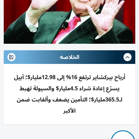
الخلاصه
أرباح بيركشاير ترتفع 16% إلى 12.98مليار$؛ آبيل
يسرّع إعادة شراء 4.5مليار$ والسيولة تهبط
لـ365.5مليار$؛ التأمين يضعف وألفابت ضمن
الأكبر