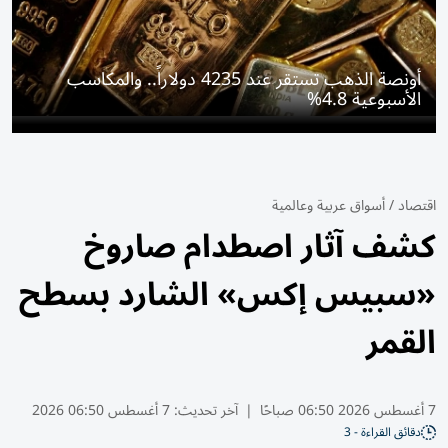
أونصة الذهب تستقر عند 4235 دولاراً.. والمكاسب
الأسبوعية 4.8%
اقتصاد
/
أسواق عربية وعالمية
كشف آثار اصطدام صاروخ
«سبيس إكس» الشارد بسطح
القمر
7 أغسطس 2026 06:50 صباحًا
|
آخر تحديث:
7 أغسطس 06:50 2026
دقائق القراءة - 3