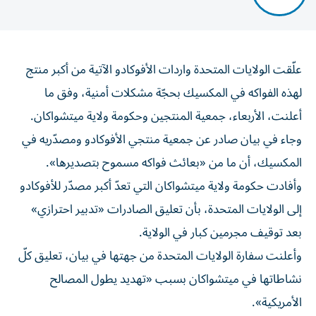
علّقت الولايات المتحدة واردات الأفوكادو الآتية من أكبر منتج
لهذه الفواكه في المكسيك بحجّة مشكلات أمنية، وفق ما
أعلنت، الأربعاء، جمعية المنتجين وحكومة ولاية ميتشواكان.
وجاء في بيان صادر عن جمعية منتجي الأفوكادو ومصدّريه في
المكسيك، أن ما من «بعائث فواكه مسموح بتصديرها».
وأفادت حكومة ولاية ميتشواكان التي تعدّ أكبر مصدّر للأفوكادو
إلى الولايات المتحدة، بأن تعليق الصادرات «تدبير احترازي»
بعد توقيف مجرمين كبار في الولاية.
وأعلنت سفارة الولايات المتحدة من جهتها في بيان، تعليق كلّ
نشاطاتها في ميتشواكان بسبب «تهديد يطول المصالح
الأمريكية».
وتجري السلطات المكسيكية عمليات تفتيش في معامل