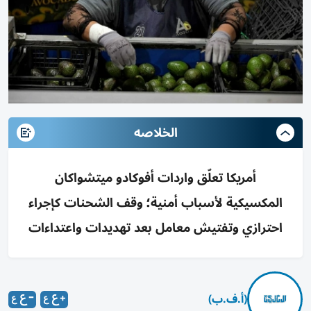
الخلاصه
أمريكا تعلّق واردات أفوكادو ميتشواكان
المكسيكية لأسباب أمنية؛ وقف الشحنات كإجراء
احترازي وتفتيش معامل بعد تهديدات واعتداءات
(أ.ف.ب)