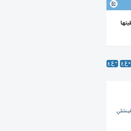
يتها
ينغيت آند فينشلي