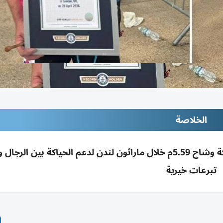
الخلاصة
سيمون فانون سجل رقماً قياسياً بغينيس بحياكة وشاح 5.59م خلال ماراثون لندن لدعم الحياكة بين ال
تبرعات خيرية