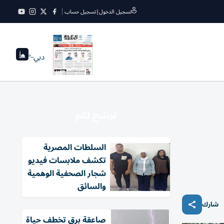
تسجيل الدخول
|
تسجيل حساب
دبي
--°
نرشح لكم
السلطات المصرية
تكشف ملابسات فيديو
شجار الصحفية الوهمية
والسائق
شارك
صاعقة برق تخطف حياة