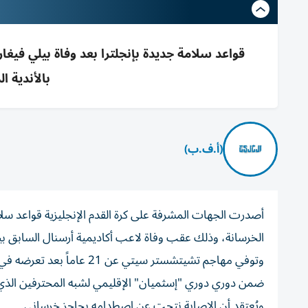
قواعد سلامة جديدة بإنجلترا بعد وفاة بيلي فيغا
بالأندية الدنيا رج
(أ.ف.ب)
أصدرت الجهات المشرفة على كرة القدم الإنجليزية قواعد سل
الخرسانة، وذلك عقب وفاة لاعب أكاديمية أرسنال السابق بي
ضمن دوري دوري "إسثميان" الإقليمي لشبه المحترفين الذي
ويُعتقد أن الإصابة نتجت عن اصطدامه بحاجز خرساني.