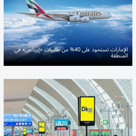
الإمارات تستحوذ على 40% من طلبيات «إيرباص» في
المنطقة