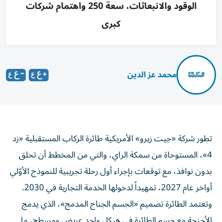
الوقود والانبعاثات، سعة 250 واهتمام شركات
كبرى
محمد عز الدين
تطور شركة «جيت زيرو» الأمريكية طائرة الركاب المستقبلية «زد
4»، المستوحاة من سمكة الراي، والتي من المخطط أن تحلق
بدون نوافذ، مع توقعات بإجراء أول رحلة تجريبية للنموذج الأوّلي
أواخر عام 2027، تمهيداً لدخولها الخدمة التجارية في 2030.
وتعتمد الطائرة تصميم «الجسم الجناح المدمج»، الذي يدمج
الأجنحة مع جسم الطائرة في هيكل واحد عريض ومسطح، ما