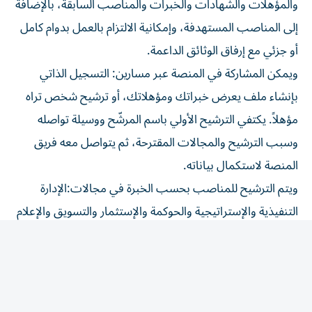
إلى المناصب المستهدفة، وإمكانية الالتزام بالعمل بدوام كامل
أو جزئي مع إرفاق الوثائق الداعمة.
ويمكن المشاركة في المنصة عبر مسارين: التسجيل الذاتي
بإنشاء ملف يعرض خبراتك ومؤهلاتك، أو ترشيح شخص تراه
مؤهلاً. يكتفي الترشيح الأولي باسم المرشّح ووسيلة تواصله
وسبب الترشيح والمجالات المقترحة، ثم يتواصل معه فريق
المنصة لاستكمال بياناته.
ويتم الترشيح للمناصب بحسب الخبرة في مجالات:الإدارة
التنفيذية والإستراتيجية والحوكمة والإستثمار والتسويق والإعلام
والشؤون القانونية والإدارة المالية والتدقيق والموارد البشرية
وإدارة الفعاليات وإدارة المنشآت والمواهب، وكذلك في
المناصب المقترحة لمجالس الإدارة والمناصب التنفيذية في
أندية الشارقة.