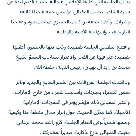
بدأت الجلسة التي أدارها الإعلامي عبدالله أحمد بتقديم نبذة عن
سيرة الشاعر، بخيت المقبالي مؤسس جمعية حتا للثقافة
والتراث. وأيضا جمعة بن ثالث الحميري صاحب موسوعة حتا
التاريخية، ، وإسهامته الأدبية والوطنية.
وافتتح المقبالي الجلسة بقصيدة رحّب فيها بالحضور، أعقبها
بقصيدة عبّر فيها عن الفخر والاعتزاز بصاحب السموّ الشيخ
محمد بن زايد آل نهيان، رئيس الدولة، حفظه الله.
وناقشت الجلسة الفروقات بين الشعر القديم والجديد وتأثر
بعض الشعراء بمفردات وأساليب شعراء من خارج الإمارات،
واعتبر المقبالي ذلك مؤشر يؤثر في المفردات الإماراتية
الأصيلة، كما تطرّق الحديث حول إبراز جمال منطقة حتا وكيفية
وصفها شعرياً.وفي الختام الجلسة، كرّم راشد محمد الزعابي
بخيت المقبالي بدرع تذكارية، تقديراً لمشاركته.