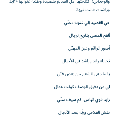
والوجداني؛ افتتحتها أمل الصايغ بقصيدة وطنية عنوانها «زايد
وراشد»، قالت فيها:
حي القصيد إلي فنونه دعنّي
ألقح المعنى بتاريخ لرجال
أصور الواقع وعين المهنّي
تخايله زايد وراشد في الأجيال
يا ما دهى الشعار من بعض فنّي
لي من دقيق الوصف كونت عذال
زايد قوي الباس، كم سيف سنّي
نقش الفلاحي ورثّه غِمد الأنجال