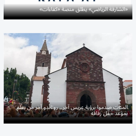
«الشارقة الرياضي» يطلق منصة «كفاءات»
المئات صدموا برؤية عريس آخر.. رونالدو آخر من يعلم
بموعد حفل زفافه