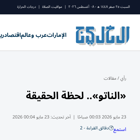
السبت ٢٥ صفر ١٤٤٨ ه - ٠٨ أغسطس ٢٠٢٦
|
مواقيت الصلاة
|
درجات الحرارة
الإمارات
عرب وعالم
اقتصاد
ري
رأي
/
مقالات
«الناتو».. لحظة الحقيقة
23 مايو 2026 00:03 صباحًا
|
آخر تحديث:
23 مايو 00:04 2026
دقائق القراءة - 2
استمع