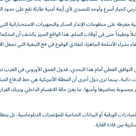
ي كخيار أسرع وأوحد للتصدي لأي أزمة أمنية طارئة تقع على حدود الق
لية مفرطة على منظومات الإنذار المبكر والتجهيزات الاستخباراتية التي 
بلاً ومقيداً حتى في أوقات السلم. هذا الواقع المرير يكشف أن استكما
تفاء بشراء الأسلحة الجاهزة، لتفادي الوقوع في فخ التبعية التي تجعل ال
ن التوافق الفعلي أمام هذا التحدي، فدول العمق الأوروبي في الغرب تن
ت ذاتية، بينما ترى دول أخرى أن المظلة الأمريكية هي خط الدفاع المب
محسوبة بحاضرها وأمنها، ما يعزز حالة الانقسام الداخلي ويربك القرا
لمبادرات الورقية أو البيانات الختامية للمؤتمرات الدبلوماسية، بل يتطلب
رية بين قادة القارة.