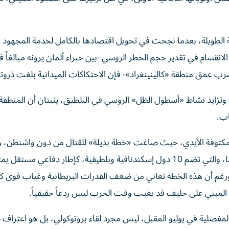
ة الطويلة، بعدما نجحت في تحويل اقتصادها بالكامل لخدمة المجهود ا
انقسام في تقدير حجم الخطر الروسي -بين خبراء ألمان يرونه مبالغاً فيه 
 عمق منطقة «كالينينغراد»- فإن الاحتكاكات الميدانية بلغت ذروته
، وتزايد نشاط «أسطول الظل» الروسي في البلطيق، يثبتان أن المنطقة
اب.
 مكتوفة الأيدي، حيث صاغت «خطة بديلة» للقتال من دون واشنطن، و
هذه الدول إلى «القوة الاستكشافية المشتركة» بقيادة بريطانيا، والتي تضم 10 دول إسكندنافية وبلطيقية، كإطار دف
 ورغم أن هذه الخطة تعاني من ضعف القدرات البريطانية وغياب قوى ك
دع المبني على حليف قد يغيب وقت الحرب ليس ردعاً حقيقياً.
قرة المفصلية في يوليو المقبل، ليس مجرد لقاء بروتوكولي، بل هو اعترا