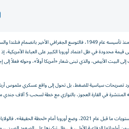
يمر حلف شمال الأطلسي «الناتو» اليوم بأخطر تحول بنيوي منذ تأسيسه عام 1949، فالتوسع الجغرافي الأخير بانضمام فنلن
 قيمة محدودة في ظل اعتماد أوروبا الكبير على العباءة الأمريكية، إذ 
لى البيت الأبيض، والذي تبنى شعار «أمريكا أولاً»، وحوله فعلاً إلى إ
مب مجرد تصريحات سياسية للضغط، بل تحول إلى واقع عسكري ملموس أرب
العواصم الأوروبية، فقد أعلن البنتاغون خفض عدد ألوية قواته المنتشرة في القارة 
هذا التراجع العملي، الذي يعيد حجم الانتشار الأمريكي إلى مستويات ما قبل عام 2021، وضع أوروبا أمام «لحظة الحقيقة»، فال
ضمن أولوياتها الدفاعية الأولى، في ظل تركيزها على الصعود الصيني، م