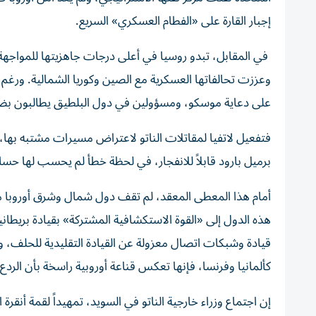
إجبار القارة على «الفطام العسكري» السريع.
​ في المقابل، تبدو روسيا في أعلى درجات جاهزيتها للمواجه
وعززت تحالفاتها العسكرية مع الصين وكوريا الشمالية. ورغم ال
على دعاية موسكو، ومسؤولين في دول البلطيق يطالبون بضرب
فتفعيل لاتفيا لمقاتلات الناتو لاعتراض مسيرات مشتبه بها
برميل بارود قابلاً للانفجار، في لحظة خطأ لم يحسب لها حس
​أمام هذا المعطى المعقد، لم تقف دول شمال وشرق أوروبا
قيادة وشبكات اتصال معزولة عن القيادة التقليدية للحلف،
كألمانيا وفرنسا، فإنها تعكس قناعة أوروبية راسخة بأن الر
​إن اجتماع وزراء خارجية الناتو في السويد، تمهيداً لقمة أن