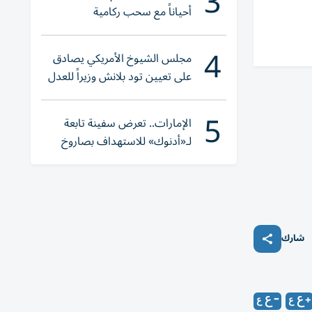
3
أحياناً مع سحب ركامية
4
مجلس الشيوخ الأمريكي يصادق
على تعيين تود بلانش وزيراً للعدل
5
الإمارات.. تعرض سفينة تابعة
لـ«أدنوك» للاستهداف بصاروخ
أثناء عبورها «هرمز»
شارك