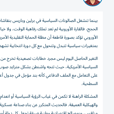
بينما تنشغل الصالونات السياسية في برلين وباريس بنقاشا
الحجج، فالقارة الأوروبية لم تعد تملك رفاهية الوقت، ولا خيا
الأوروبي تؤكد بصورة قاطعة أن مظلة الحماية التقليدية الأمري
بمتغيرات سياسية تتبدل وتتحول مع كل دورة انتخابية تشه
التغير الحاصل اليوم ليس مجرد خطابات تصعيدية تخرج من ا
السياسية الأمريكية، حيث تتجه واشنطن بشكل متزايد صوب إدا
على التعامل مع الملف الدفاعي كأنه بند مؤجل في جدول أعمال
السطحية.
المشكلة الراهنة لا تكمن في غياب الرؤية السياسية أو انعدا
والهيكلية العميقة. فالحديث المتكرر عن بناء صناعة عسكرية
منافس، وبمصالح اقتصادية وطنية ضيقة تجعل كل دولة أوروب