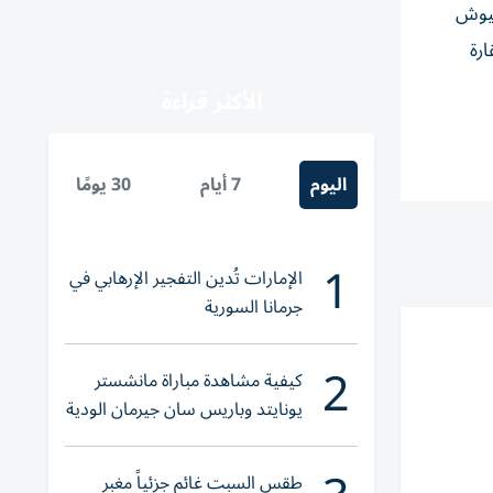
جيوش
ارة
الأكثر قراءة
اليوم
7 أيام
30 يومًا
1
الإمارات تُدين التفجير الإرهابي في
جرمانا السورية
2
كيفية مشاهدة مباراة مانشستر
يونايتد وباريس سان جيرمان الودية
والقنوات الناقلة
طقس السبت غائم جزئياً مغبر