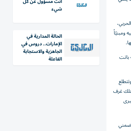
أنت مسؤول عن كل
شيء
لحربي،
ومبنيّاً
الحالة المدارية في
ا.
الإمارات.. دروس في
الجاهزية والاستجابة
 باتت
الفاعلة
تتطلع
اعي مستقل يمتلك غرف
برى
ف ضمني