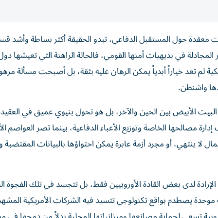
ت معقدة حول المستقبل الدفاعي، تبدو الحقيقة أكثر بساطة وأشد قس
ر المجادلة في بديهيات أمنها القومي، فالحالة الراهنة التي تعيشها دول 
كية لم تعد خياراً أبدياً يمكن الرهان عليه بثقة، بل أصبحت مسألة مرهو
دها واشنطن.
لبيت الأبيض بين الحين والآخر، بل هو تحول بنيوي عميق في العقيدة
رة مصالحها الخاصة وتوزيع الأعباء الدفاعية، بينما تصر العواصم الأ
 لا ينتهي، أو مجرد أزمة عابرة يمكن احتواؤها بالبيانات المقتضبة و
م الإرادة لدى بعض القادة الأوروبيين فقط، بل تتجسد في تلك الفجوة ال
 موحدة يصطدم بواقع تكنولوجي تتسيد فيه الشركات الأمريكية المشهد 
ية تسعى لحماية مصانعها وميزانياتها المحلية بدلاً من دمجها في م