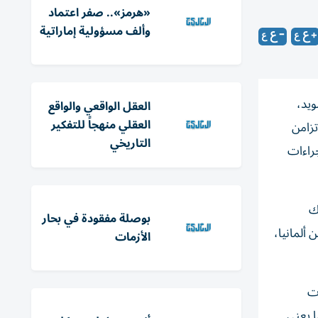
«هرمز».. صفر اعتماد
وألف مسؤولية إماراتية
دا والسويد،
العقل الواقعي والواقع
العقلي منهجاً للتفكير
تزامن
التاريخي
جراءات
ك
بوصلة مفقودة في بحار
العجوز، بالتوازي مع خطة لسحب 5 آلاف جندي من ألمانيا،
الأزمات
ولايات
ا يعني