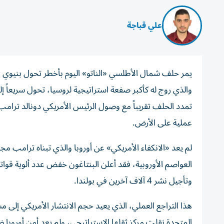
علي قباجة
والذي روج له كأكبر صفعة استراتيجية لروسيا، تحول سريعاً إلى
تمدد الحلف تقريباً مع وصول الرئيس الأمريكي دونالد ترامب إ
عملية على الأرض.
​لم يعد «الانكفاء الأمريكي» عن أوروبا والذي تبناه ترا
وتأجيل نشر 4 آلاف آخرين في بولندا.
المتحدة نقلت مركز ثقلها الاستراتيجي، ولم يعد أمن أوروبا 