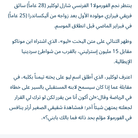
ينتظر نجم الفورمولا1 الفرنسي شارل لوكلير (28 عاماً) سائق
فريقي فيراري مولوده الأول بعد زواجه من أليكساندرا (25 عاماً)
في فبراير الماضي قبل انطلاق الموسم.
وظهر الثنائي على متن اليخت «ليو»، الذي اشتراه ابن موناكو
مقابل 15 مليون إسترليني، بالقرب من شواطئ سردينيا
الإيطالية.
اعترف لوكلير، الذي أطلق اسم ليو على يخته تيمناً بكلبه، في
مقابلة عما إذا كان سيسمح لابنه المستقبلي بالسير على خطاه
في الرياضة وقال:«لن أكون أنا من يقرر لكن لو ترك لي القرار
لجعلته يمتهن شيئاً آخر؛ فمشاهدة شقيقي الصغير أرثر ينافس
في الفورمولا مؤلم بحد ذاته فما بالك بابني؟».