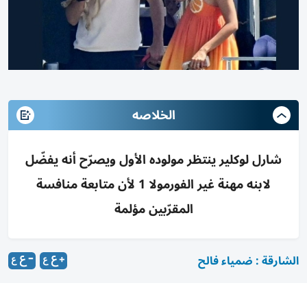
الخلاصه
شارل لوكلير ينتظر مولوده الأول ويصرّح أنه يفضّل
لابنه مهنة غير الفورمولا 1 لأن متابعة منافسة
المقرّبين مؤلمة
الشارقة : ضمياء فالح