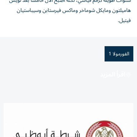
سنوات طويلة كرقم قياسي، لكنه أصبح الآن خامساً بعد لويس
هاميلتون ومايكل شوماخر وماكس فيرستابن وسيباستيان
فيتيل.
الفورمولا 1
اقرأ المزيد