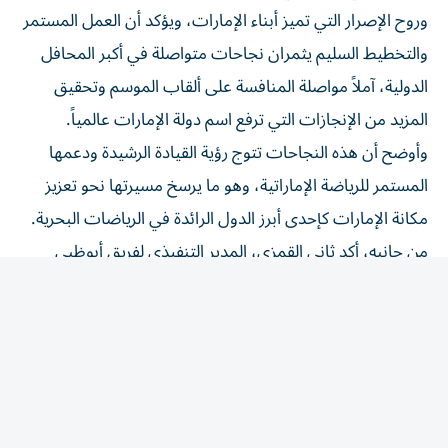
وروح الإصرار التي تميز أبناء الإمارات، ويؤكد أن العمل المستمر
والتخطيط السليم يثمران نجاحات متواصلة في أكبر المحافل
الدولية، آملاً مواصلة المنافسة على ألقاب الموسم وتحقيق
المزيد من الإنجازات التي ترفع اسم دولة الإمارات عالمياً.
وأوضح أن هذه النجاحات تتوج رؤية القيادة الرشيدة ودعمها
المستمر للرياضة الإماراتية، وهو ما يرسخ مسيرتها نحو تعزيز
مكانة الإمارات كإحدى أبرز الدول الرائدة في الرياضات البحرية.
من جانبه، أكد ثاني القمزي، المدير التنفيذي لفريق أبوظبي
والرياضات الحديثة في نادي أبوظبي للرياضات البحرية، أن
النتائج المحققة لفريق أبوظبي ثمرة الإعداد المتواصل منذ بداية
الموسم، مشيراً إلى أن الهدف هو المنافسة على لقب بطولة
العالم من خلال المحافظة على أعلى مستويات الجاهزية الفنية
والبدنية، بفريق يتمتع بالخبرة والطموح، متوجهاً بالشكر إلى