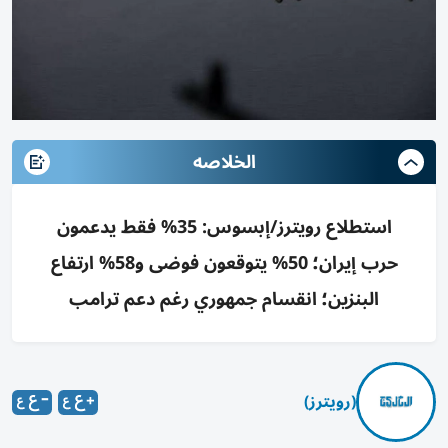
الخلاصه
استطلاع رويترز/إبسوس: 35% فقط يدعمون
حرب إيران؛ 50% يتوقعون فوضى و58% ارتفاع
البنزين؛ انقسام جمهوري رغم دعم ترامب
(رويترز)