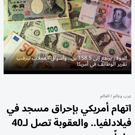
الدولار يرتفع إلى 158.5 ين.. وأسواق العملات تترقب
تقرير الوظائف في أمريكا
عرب وعالم
/
العالم
اتهام أمريكي بإحراق مسجد في
فيلادلفيا.. والعقوبة تصل لـ40