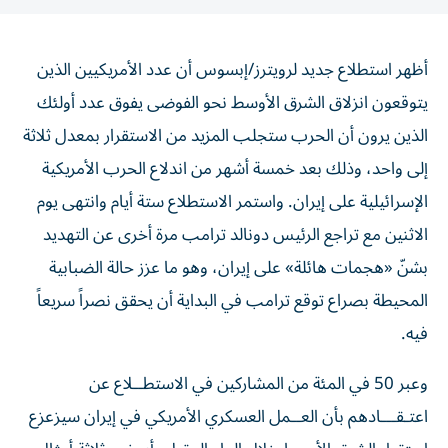
أظهر استطلاع جديد لرويترز/إبسوس أن عدد الأمريكيين الذين
يتوقعون انزلاق الشرق الأوسط نحو الفوضى يفوق عدد أولئك
الذين يرون أن الحرب ستجلب المزيد من الاستقرار بمعدل ثلاثة
إلى واحد، وذلك بعد خمسة ‌أشهر من اندلاع الحرب الأمريكية
الإسرائيلية على إيران. واستمر الاستطلاع ستة أيام وانتهى يوم
الاثنين مع تراجع الرئيس دونالد ترامب مرة أخرى عن التهديد
بشنّ «هجمات هائلة» على إيران، ​وهو ما عزز حالة الضبابية
المحيطة بصراع توقع ترامب في البداية أن يحقق نصراً سريعاً
فيه.
وعبر 50 في المئة من المشاركين في الاستطــلاع عن
اعتـقـــادهم بأن العــمل ‌العسكري الأمريكي في إيران سيزعزع
استقرار الشرق الأوسط ‌خلال العام المقبل، أي نحو ثلاثة أمثال