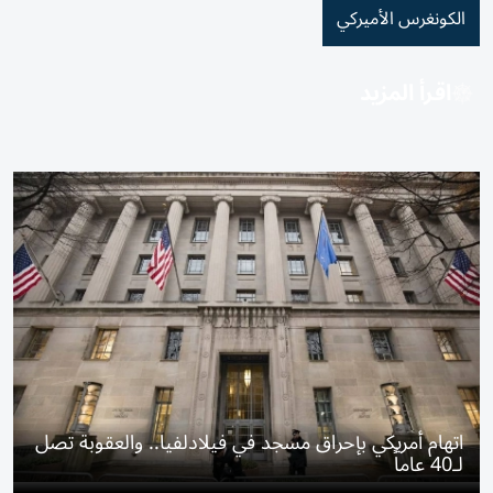
الكونغرس الأميركي
اقرأ المزيد
اتهام أمريكي بإحراق مسجد في فيلادلفيا.. والعقوبة تصل
لـ40 عاماً