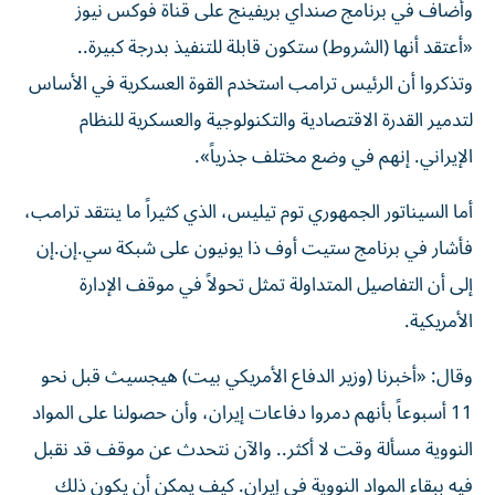
وأضاف في برنامج صنداي بريفينج على ‌قناة فوكس نيوز
«أعتقد أنها (الشروط) ستكون قابلة للتنفيذ بدرجة كبيرة..
وتذكروا أن الرئيس ترامب استخدم القوة العسكرية في الأساس
لتدمير القدرة الاقتصادية والتكنولوجية والعسكرية للنظام
الإيراني. إنهم ‌في وضع مختلف جذرياً».
أما ‌السيناتور الجمهوري توم تيليس، الذي كثيراً ⁠ما ينتقد ترامب،
فأشار في برنامج ستيت أوف ذا ‌يونيون على شبكة سي.إن.إن
إلى أن التفاصيل المتداولة تمثل تحولاً في موقف الإدارة
الأمريكية.
وقال: «أخبرنا (وزير الدفاع الأمريكي بيت) هيجسيث ⁠قبل نحو
11 أسبوعاً بأنهم دمروا دفاعات إيران، وأن حصولنا على ​المواد
النووية مسألة وقت لا أكثر.. والآن نتحدث عن موقف قد نقبل
فيه ببقاء المواد النووية في إيران. كيف يمكن أن يكون ذلك