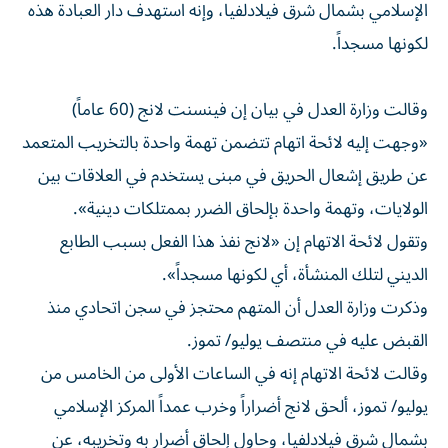
الإسلامي ​بشمال ⁠شرق فيلادلفيا، وإنه استهدف دار العبادة ‌هذه
لكونها مسجداً.
وقالت وزارة العدل في بيان إن فينسنت لانج (60 عاماً)
«وجهت إليه لائحة اتهام تتضمن تهمة واحدة بالتخريب ‌المتعمد
عن طريق إشعال الحريق في مبنى يستخدم في ⁠العلاقات بين
الولايات، وتهمة واحدة بإلحاق الضرر بممتلكات دينية».
وتقول لائحة الاتهام إن «لانج نفذ هذا الفعل بسبب الطابع
الديني لتلك المنشأة، أي لكونها مسجداً».
وذكرت وزارة العدل أن المتهم محتجز في ​سجن اتحادي منذ
القبض عليه في منتصف يوليو/ ‌تموز.
وقالت لائحة الاتهام إنه في الساعات الأولى من الخامس من
يوليو/ تموز، ألحق لانج أضراراً ⁠وخرب عمداً المركز الإسلامي
بشمال شرق فيلادلفيا، وحاول إلحاق أضرار به وتخريبه، عن