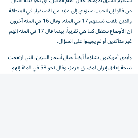
من قالوا إن الحرب ستؤدي إلى مزيد من الاستقرار في المنطقة
والذين بلغت نسبتهم 17 في المئة. وقال 16 في المئة آخرون
إن الأوضاع ستظل كما هي تقريباً، بينما قال 17 في المئة إنهم
غير متأكدين أو لم يجيبوا على السؤال.
وأبدى أمريكيون تشاؤماً أيضاً حيال أسعار البنزين، التي ارتفعت
نتيجة إغلاق إيران لمضيق هرمز، وقال نحو 58 في المئة إنهم
يتوقعون أن تزداد أسعار البنزين سوءاً، بينما توقع 15 في المئة
فقط تحسنَّها.
وعلى الرغم من التأييد العام لترامب بين الجمهوريين فقد
انقسموا بشدة حول كيفية سير الحرب. ويوافق 80 في المئة من
الجمهوريين على أداء ترامب كرئيس، ويؤيد 66 في المئة تعامله
مع إيران. لكن 41 في المئة،​أي أقل من النصف، يعتقدون أن
الاستقرار في الشرق الأوسط سيتحسن خلال العام المقبل.