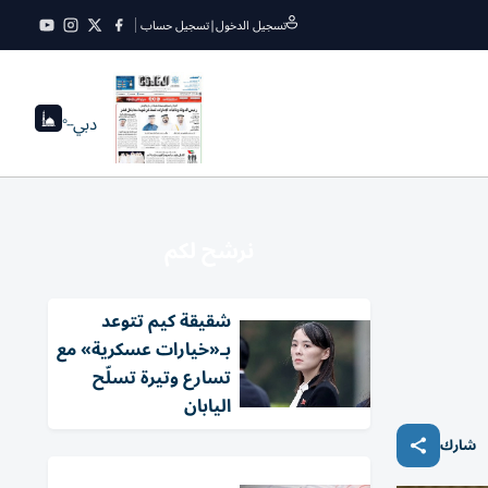
تسجيل الدخول
|
تسجيل حساب
دبي
--°
نرشح لكم
شقيقة كيم تتوعد
بـ«خيارات عسكرية» مع
تسارع وتيرة تسلّح
اليابان
شارك