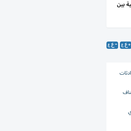
ة بين
ادثات
ناف
ي