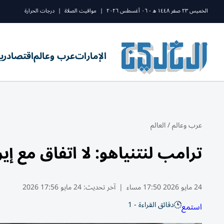
الخميس ٢٣ صفر ١٤٤٨ ه - ٠٦ أغسطس ٢٠٢٦
|
مواقيت الصلاة
|
درجات الحرارة
الإمارات
عرب وعالم
اقتصاد
ري
عرب وعالم
/
العالم
ترامب لنتنياهو: لا اتفاق مع إي
24 مايو 2026 17:50 مساء
|
آخر تحديث:
24 مايو 17:56 2026
دقائق القراءة - 1
استمع