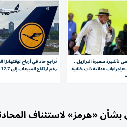
ي تأشيرة سفيرة البرازيل..
تَراجع حاد في أرباح لوفتهانزا ا
بـ«بإجراءات عدائية ذات خلفية
رغم ارتفاع المبيعات إلى 12.7 مليار دولار
»
اق بشأن «هرمز» لاستئناف المحاد