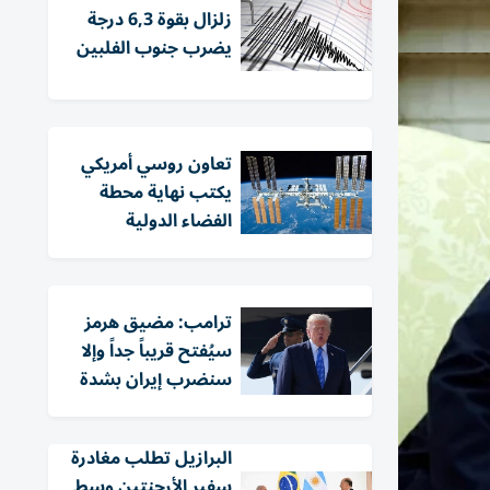
زلزال بقوة 6,3 درجة
يضرب جنوب الفلبين
تعاون روسي أمريكي
يكتب نهاية محطة
الفضاء الدولية
ترامب: مضيق هرمز
سيُفتح قريباً جداً وإلا
سنضرب إيران بشدة
البرازيل تطلب مغادرة
سفير الأرجنتين وسط