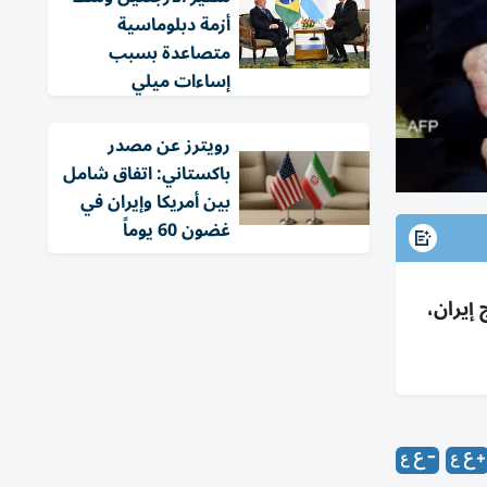
أزمة دبلوماسية
متصاعدة بسبب
إساءات ميلي
‏رويترز عن مصدر
باكستاني: اتفاق شامل
بين أمريكا وإيران في
غضون 60 يوماً
إيران،