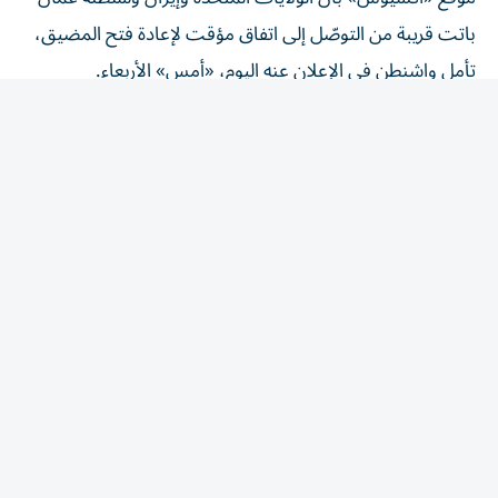
باتت قريبة من التوصّل إلى اتفاق مؤقت لإعادة فتح المضيق،
تأمل واشنطن في الإعلان عنه اليوم، «أمس» الأربعاء.
وقال ترامب خلال زيارته إلى ولاية كاليفورنيا «سيُعاد فتح
المضيق قريباً جداً، وإلا فإنهم سيتعرّضون لضربة قوية جداً،
وعندها سيُفتح المضيق أيضاً».
وأضاف «نجري مناقشات جيدة جداً»، مؤكداً حرص طهران على
التوصل إلى اتفاق يضع حدّاً لأشهُر من الصراع.
وتابع «الأمر الوحيد المهمّ هو الأفعال. وهم يريدون التوصل إلى
اتفاق. سنرى ما سيحدث»، قائلاً «لديّ متّسع من الوقت».
ونقل موقع أكسيوس عن مسؤولين إقليميين ومسؤول أمريكي،
لم يسمِّهم، قولهم إن الاتفاق المطروح ينصّ على ترتيبات تمتد
ل60 يوماً لضمان الملاحة الآمنة عبر المضيق بين إيران وسلطنة