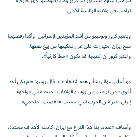
لترامب بينهم السناتور تيد كروز ومايك بومبيو، وزير خارجية
ترامب في ولايته الرئاسية الأولى.
ويعتبر كروز وبومبيو من أشد المؤيدين لإسرائيل، وأكدا رفضهما
منح إيران امتيازات على غرار تمكينها من بيع نفطها.
واعتبر كروز أن النتيجة قد تكون «خطأ كارثياً».
ورداً على سؤال بشأن هذه الانتقادات، قال روبيو: «لم يكن أحد
أقوى» من ترامب بين رؤساء الولايات المتحدة في مواجهة
إيران، عبر شن الحرب التي سميت «الغضب الملحمي».
وأضاف «عندما بدأ هذا النزاع مع إيران، كانت الأهداف محددة،