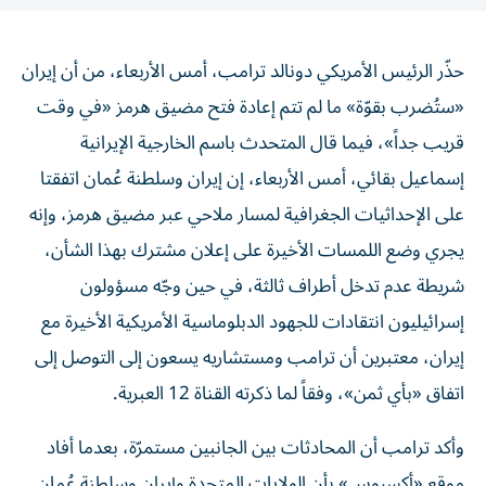
حذّر الرئيس الأمريكي دونالد ترامب، أمس الأربعاء، من أن إيران
«ستُضرب بقوّة» ما لم تتم إعادة فتح مضيق هرمز «في وقت
قريب جداً»، فيما قال ‌المتحدث باسم الخارجية الإيرانية ​
إسماعيل بقائي، أمس الأربعاء، إن ‌إيران وسلطنة عُمان اتفقتا
‌على الإحداثيات الجغرافية لمسار ملاحي عبر مضيق هرمز، وإنه
يجري وضع اللمسات الأخيرة على ​إعلان مشترك بهذا ‌الشأن،
شريطة عدم تدخل أطراف ثالثة، في حين وجّه مسؤولون
إسرائيليون انتقادات للجهود الدبلوماسية الأمريكية الأخيرة مع
إيران، معتبرين أن ترامب ومستشاريه يسعون إلى التوصل إلى
اتفاق «بأي ثمن»، وفقاً لما ذكرته القناة 12 العبرية.
وأكد ترامب أن المحادثات بين الجانبين مستمرّة، بعدما أفاد
موقع «أكسيوس» بأن الولايات المتحدة وإيران وسلطنة عُمان