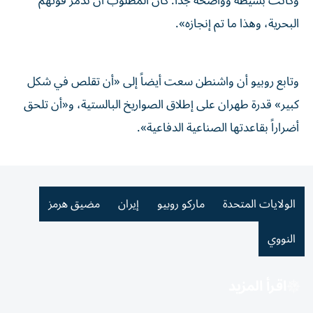
وكانت بسيطة وواضحة جداً. كان المطلوب أن ندمر قوتهم
البحرية، وهذا ما تم إنجازه».
وتابع روبيو أن واشنطن سعت أيضاً إلى «أن تقلص في شكل
كبير» قدرة طهران على إطلاق الصواريخ البالستية، و«أن تلحق
أضراراً بقاعدتها الصناعية الدفاعية».
الولايات المتحدة
ماركو روبيو
إيران
مضيق هرمز
النووي
اقرأ المزيد