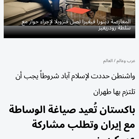
المعارضة دينورا فيغيرا تصل فنزويلا لإجراء حوار مع
سلطة رودريغيز
عرب وعالم
/
العالم
واشنطن حددت لإسلام آباد شروطاً يجب أن
تلتزم بها طهران
باكستان تُعيد صياغة الوساطة
مع إيران وتطلب مشاركة