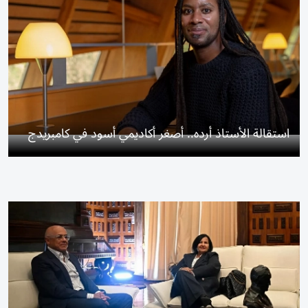
استقالة الأستاذ أرده.. أصغر أكاديمي أسود في كامبريدج