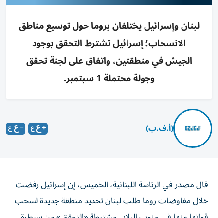
لبنان وإسرائيل يختلفان بروما حول توسيع مناطق
الانسحاب؛ إسرائيل تشترط التحقق بوجود
الجيش في منطقتين، واتفاق على لجنة تحقق
وجولة محتملة 1 سبتمبر.
(أ.ف.ب)
قال مصدر في الرئاسة اللبنانية، الخميس، إن إسرائيل رفضت
خلال مفاوضات روما طلب لبنان تحديد منطقة جديدة لسحب
قواتها منها في جنوب البلاد، مشترطة «التحقق» من سيطرة