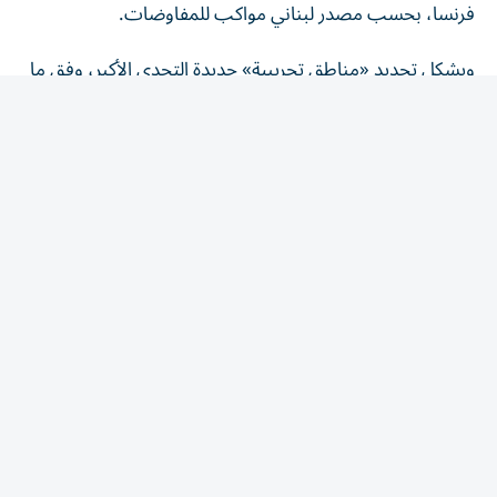
ويشكل تحديد «مناطق تجريبية» جديدة التحدي الأكبر، وفق ما
يقول خبراء، وسيكون ذلك بمثابة اختبار لجدية إسرائيل
بالانسحاب الفعلي منها، وكذلك لقدرة الجيش اللبناني على
الانتشار وتفكيك أي بنى عسكرية تابعة لحزب الله، الذي يرفض
نزع سلاحه والتفاوض المباشر.
وبحسب المصدر في الرئاسة اللبنانية، تم اقتراح الأول من
سبتمبر/أيلول «موعداً لجولة جديدة» من المفاوضات، على أن
يتولّى الوسيط الأمريكي استكمال «البحث مع الطرفين بشكل
منفصل» إلى حين تحديد الموعد بشكل رسمي.
وأبرم لبنان وإسرائيل في 26 يونيو/حزيران اتفاق إطار، بعد
خمس جولات تفاوض في واشنطن، ينصّ خصوصاً على نزع
سلاح حزب الله وانسحاب إسرائيل تدريجياً من الأراضي التي