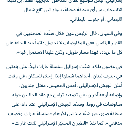
إسرائيلي، ليس لتوسيع نطاق المناطق التجريبية فقط، بل لمبدأ
الانسحاب من أيّ منطقة محتلة، سواء التي تقع شمال
الليطاني، أو جنوب الليطاني.
وفي السياق، قال الرئيس عون خلال تفقّده الصحفيين في
القصر الرئاسي «في المفاوضات لا نحصل دائماً منذ البداية على
كل ما نريده، فهذا مسار طويل، ولكن علينا الاستمرار فيه».
في غضون ذلك، شنّت إسرائيل سلسلة غارات ليلاً، على بلدتين
في جنوب لبنان، أحداهما شملها إنذار إخلاء للسكان، في وقت
أعلن الجيش الإسرائيلي، أمس الخميس، مقتل جنديين،
وإصابة أربعة آخرين، في تصعيد تزامن مع عقد الجانبين جولة
مفاوضات في روما. وصعّد الجيش الإسرائيلي اعتداءاته على
منطقة صور، عبر شنّه منذ ليل الأربعاء «سلسلة غارات وقصف
مدفعي». كما نفذ «الطيران المسيّر الإسرائيلي ثلاث غارات»