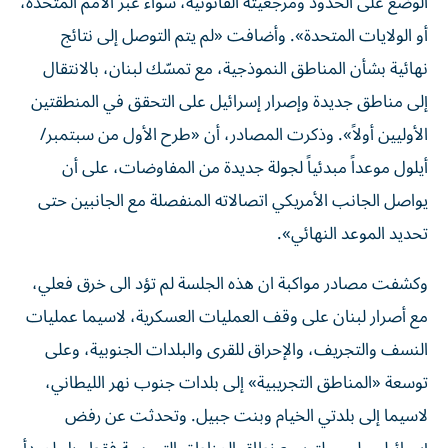
الوضع على الحدود ومرجعيته القانونية، سواء عبر الأمم المتحدة،
أو ​الولايات المتحدة​». وأضافت «لم يتم التوصل إلى نتائج
نهائية بشأن المناطق النموذجية، مع تمسّك لبنان، بالانتقال
إلى مناطق جديدة وإصرار إسرائيل على التحقق في المنطقتين
الأوليين أولاً». وذكرت المصادر، أن «طرح الأول من سبتمبر/
أيلول موعداً مبدئياً لجولة جديدة من المفاوضات، على أن
يواصل الجانب الأمريكي اتصالاته المنفصلة مع الجانبين حتى
تحديد الموعد النهائي».
وكشفت مصادر مواكبة ان هذه الجلسة لم تؤد الى خرق فعلي،
مع أصرار لبنان على وقف العمليات العسكرية، لاسيما عمليات
النسف والتجريف، والإحراق للقرى والبلدات الجنوبية، وعلى
توسعة «المناطق التجريبية» إلى بلدات جنوب نهر الليطاني،
لاسيما إلى بلدتي الخيام وبنت جبيل. وتحدثت عن رفض