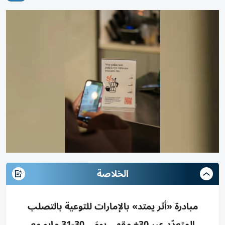
الخلاصة
مبادرة «أثر يمتد» بالإمارات للتوعية بالتصلب
المتعدّد عبر 30+ مقهى يومَي 30-31 مايو مع