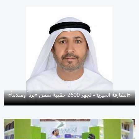
«الشارقة الخيرية» تجهز 2600 حقيبة ضمن «برداً وسلاماً»