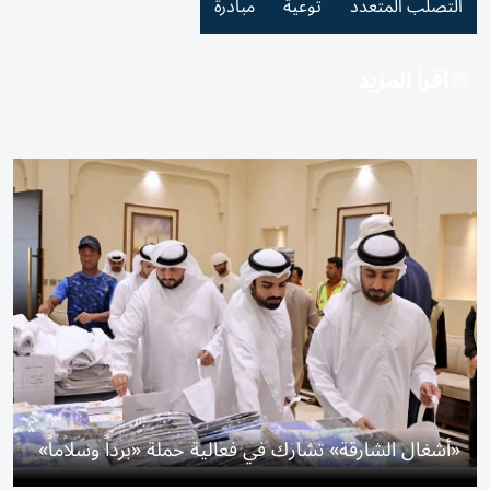
التصلب المتعدد
توعية
مبادرة
اقرأ المزيد
«أشغال الشارقة» تشارك في فعالية حملة «برداً وسلاماً»