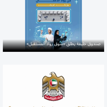
صندوق خليفة يطلق «سوق رواد المستقبل»