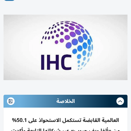
الخلاصة
العالمية القابضة تستكمل الاستحواذ على 50.1%
من «ألفا ويف جروب» عبر شركاتها التابعة وأكدت