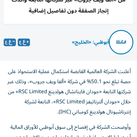
إنجاز الصفقة دون تفاصيل إضافية
أبوظبي: «الخليج»
أعلنت الشركة العالمية القابضة استكمال عملية الاستحواذ على
حصة تبلغ نحو 50.1% في شركة «ألفا ويف جروب»، وذلك عبر
شركتها التابعة «جودان فاينانشال هولدينغ RSC Limited» من
خلال «جودان ألترناتيفز RSC Limited»، التابعة لشركة
إنترناشيونال هولدينغ كومباني (IHC).
وأوضحت الشركة في إفصاح إلى سوق أبوظبي للأوراق المالية