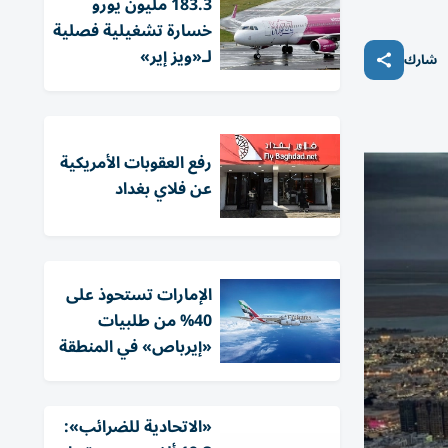
183.3 مليون يورو
خسارة تشغيلية فصلية
لـ«ويز إير»
شارك
رفع العقوبات الأمريكية
عن فلاي بغداد
الإمارات تستحوذ على
40% من طلبيات
«إيرباص» في المنطقة
«الاتحادية للضرائب»: