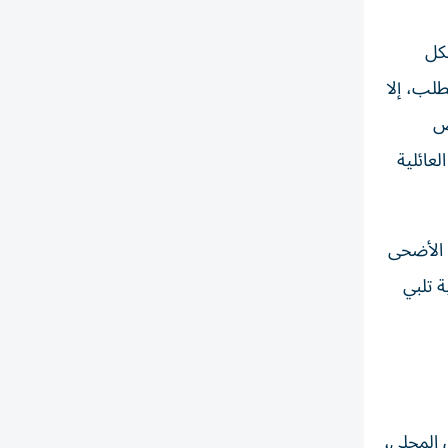
كل
طلب، إلا
وض
لعائلية
 الأضحى
 تلبي
 المحلي،