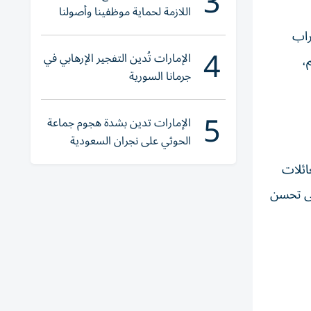
3
اللازمة لحماية موظفينا وأصولنا
وعملياتنا
راب
4
الإمارات تُدين التفجير الإرهابي في
،
جرمانا السورية
5
الإمارات تدين بشدة هجوم جماعة
الحوثي على نجران السعودية
ائلات
لى تحسن