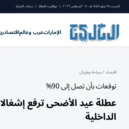
السبت ٢٥ صفر ١٤٤٨ ه - ٠٨ أغسطس ٢٠٢٦
|
مواقيت الصلاة
|
درجات الحرارة
الإمارات
عرب وعالم
اقتصاد
ري
اقتصاد
/
سياحة وطيران
توقعات بأن تصل إلى 90%
عطلة عيد الأضحى ترفع إشغالا
الداخلية