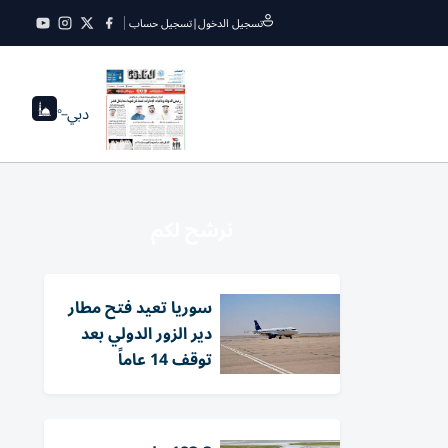
تسجيل الدخول
|
تسجيل حساب
دبي
--°
نرشح لكم
سوريا تعيد فتح مطار
دير الزور الدولي بعد
توقف 14 عاماً