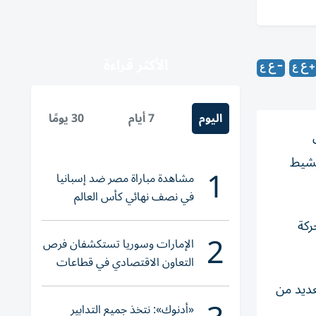
الأكثر قراءة
اليوم
7 أيام
30 يومًا
 في تنشيط
1
مشاهدة مباراة مصر ضد إسبانيا
في نصف نهائي كأس العالم
لناشئات اليد 2026
ركة
2
الإمارات وسوريا تستكشفان فرص
التعاون الاقتصادي في قطاعات
حيوية
عديد من
«أدنوك»: نتخذ جميع التدابير