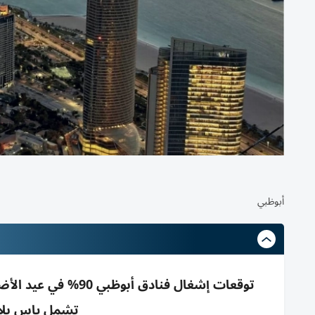
أبوظبي
توقعات إشغال فنادق
تشمل ياس بلازا