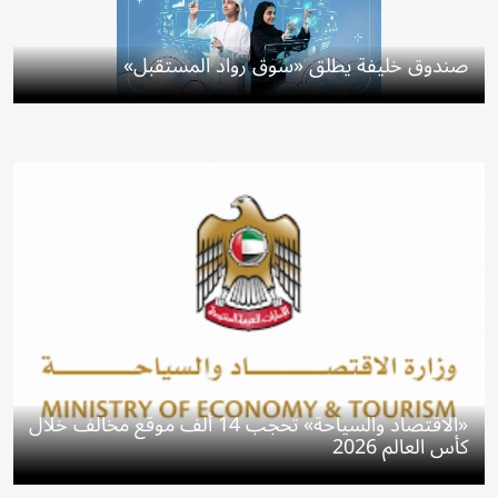
صندوق خليفة يطلق «سوق رواد المستقبل»
«الاقتصاد والسياحة» تحجب 14 ألف موقع مخالف خلال
كأس العالم 2026