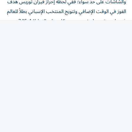
الفوز في الوقت الإضافي وتتويج المنتخب الإسباني بطلاً للعالم
في ملعب نيويورك نيو جيرسي، كان يتابع المباراة 245.4
مليون مشاهد في جميع أنحاء منطقة الشرق الأوسط وشمال
إفريقيا، وهو ما يعادل %68.6 من إجمالي عدد السكان البالغين
فيها.
وبالمثل، تابع 192.6 مليون مشاهد المباراة التي كادت فيها
مصر تُخرج منتخب الأرجنتين، بطل مونديال 2022، من
المنافسات في دور الـ 16، وهو أعلى معدل مشاهدة لمباراة
تضم فريقاً عربياً.
وفي الأسبوع الأخير، واصلت المنطقة تسجيل مزيد من الأرقام
الملفتة في المشاهدات؛ حيث تابع 171.3 مليون مشاهد عودة
الأرجنتين في الدقائق الأخيرة من نصف النهائي أمام إنجلترا؛
و168.8 مليون مشاهد لفوز إسبانيا الحاسم على فرنسا؛ في