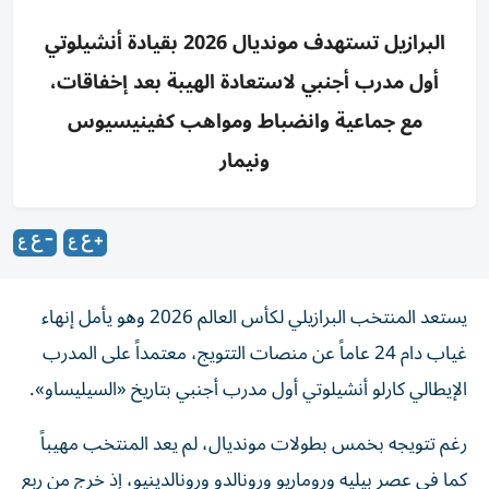
البرازيل تستهدف مونديال 2026 بقيادة أنشيلوتي
أول مدرب أجنبي لاستعادة الهيبة بعد إخفاقات،
مع جماعية وانضباط ومواهب كفينيسيوس
ونيمار
يستعد المنتخب البرازيلي لكأس العالم 2026 وهو يأمل إنهاء
غياب دام 24 عاماً عن منصات التتويج، معتمداً على المدرب
الإيطالي كارلو أنشيلوتي أول مدرب أجنبي بتاريخ «السيليساو».
رغم تتويجه بخمس بطولات مونديال، لم يعد المنتخب مهيباً
كما في عصر بيليه وروماريو ورونالدو ورونالدينيو، إذ خرج من ربع