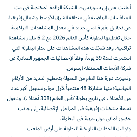
أعلنت «بي إن سبورتس»، الشبكة الرائدة المختصة في بث
المنافسات الرياضية في منطقة الشرق الأوسط وشمال إفريقيا،
عن تحقيق رقم قياسي جديد في معدل المشاهدات التراكمية
خلال تغطيتها لبطولة كأس العالم 2026 مع 6.2 مليار مشاهدة
تراكمية. وقد سُجّلت هذه المشاهدات على مدار البطولة التي
استمرت لمدة 39 يوماً، وفقاً لإحصائيات الجمهور الصادرة عن
شركة الأبحاث المستقلة إبسوس.
وتميزت دورة هذا العام من البطولة بتحطيم العديد من الأرقام
القياسية؛منها مشاركة 48 منتخباً لأول مرة،وتسجيل أكبر عدد
من الأهداف في تاريخ بطولة كأس العالم (308 أهداف)، ودخول
تسعة منتخبات إفريقية في المراحل الإقصائية، إلى جانب
حضور ثماني دول عربية في البطولة.
وتوالت اللحظات التاريخية للبطولة على أرض الملعب
والشاشات على حد سواء؛ ففي لحظة إحراز فيران توريس هدف