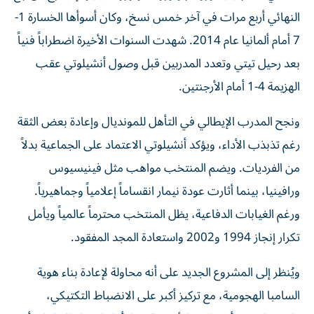
النهائي أربع مرات في آخر خمس نسخ، وكان أسوأها الخسارة 1-
7 أمام ألمانيا عام 2014. شهدت السنوات الأخيرة اضطراباً فنياً
بعد رحيل تيتي وتعدد المدربين قبل وصول أنشيلوتي عقب
الهزيمة 4-1 أمام الأرجنتين.
ونجح المدرب الإيطالي في التأهل للمونديال وإعادة بعض الثقة
رغم تذبذب الأداء، ويؤكد أنشيلوتي الاعتماد على الجماعية بدلاً
من الفرديات. ويضم المنتخب مواهب مثل فينيسيوس
ورافينيا، بينما أثارت عودة نيمار انقساماً إعلامياً وجماهيرياً.
ورغم الغيابات الدفاعية، يظل المنتخب محترماً عالمياً ويأمل
تكرار إنجاز 1994 و2002 واستعادة المجد المفقود.
ويُنظر إلى المشروع الجديد على أنه محاولة لإعادة بناء هوية
السامبا الهجومية، مع تركيز أكبر على الانضباط التكتيكي،