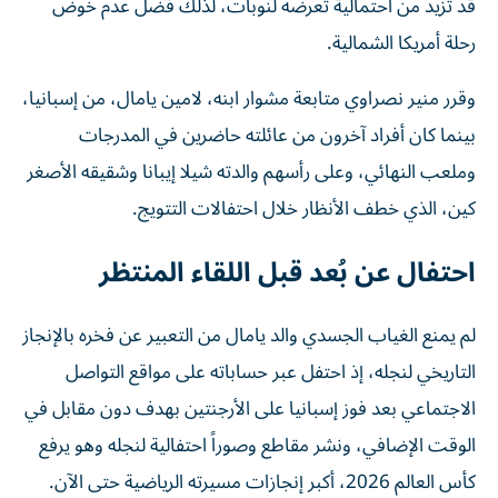
قد تزيد من احتمالية تعرضه لنوبات، لذلك فضل عدم خوض
رحلة أمريكا الشمالية.
وقرر منير نصراوي متابعة مشوار ابنه، لامين يامال، من إسبانيا،
بينما كان أفراد آخرون من عائلته حاضرين في المدرجات
وملعب النهائي، وعلى رأسهم والدته شيلا إيبانا وشقيقه الأصغر
كين، الذي خطف الأنظار خلال احتفالات التتويج.
احتفال عن بُعد قبل اللقاء المنتظر
لم يمنع الغياب الجسدي والد يامال من التعبير عن فخره بالإنجاز
التاريخي لنجله، إذ احتفل عبر حساباته على مواقع التواصل
الاجتماعي بعد فوز إسبانيا على الأرجنتين بهدف دون مقابل في
الوقت الإضافي، ونشر مقاطع وصوراً احتفالية لنجله وهو يرفع
كأس العالم 2026، أكبر إنجازات مسيرته الرياضية حتى الآن.