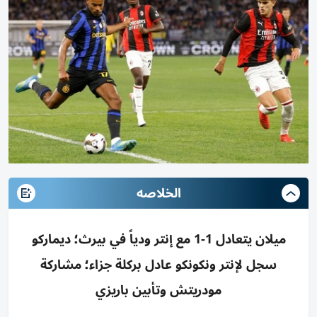
الخلاصه
ميلان يتعادل 1-1 مع إنتر ودياً في بيرث؛ ديماركو
سجل لإنتر ونكونكو عادل بركلة جزاء؛ مشاركة
مودريتش وتأبين باريزي