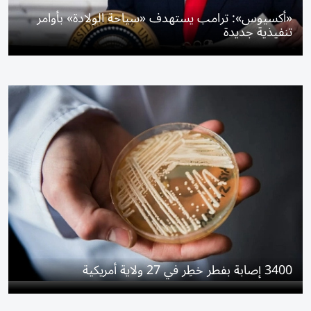
«أكسيوس»: ترامب يستهدف «سياحة الولادة» بأوامر
تنفيذية جديدة
3400 إصابة بفطر خطِر في 27 ولاية أمريكية