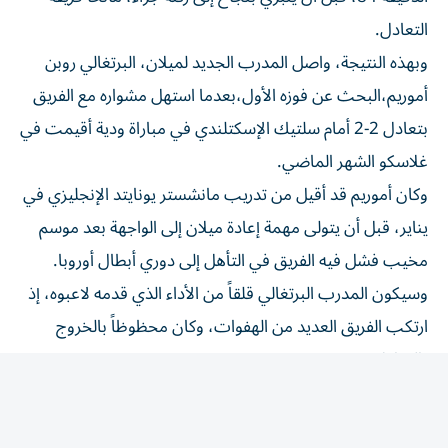
التعادل.
وبهذه النتيجة، واصل المدرب الجديد لميلان، البرتغالي روبن
أموريم،البحث عن فوزه الأول،بعدما استهل مشواره مع الفريق
بتعادل 2-2 أمام سلتيك الإسكتلندي في مباراة ودية أقيمت في
غلاسكو الشهر الماضي.
وكان أموريم قد أقيل من تدريب مانشستر يونايتد الإنجليزي في
يناير، قبل أن يتولى مهمة إعادة ميلان إلى الواجهة بعد موسم
مخيب فشل فيه الفريق في التأهل إلى دوري أبطال أوروبا.
وسيكون المدرب البرتغالي قلقاً من الأداء الذي قدمه لاعبوه، إذ
ارتكب الفريق العديد من الهفوات، وكان محظوظاً بالخروج
بالتعادل.
في المقابل، تلقى ميلان دفعة معنوية بمشاركة لاعب الوسط
الكرواتي المخضرم لوكا مودريتش في آخر 30 دقيقة، بعدما جدد
عقده لعام إضافي.