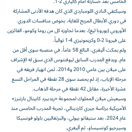
الخامس بعد خسارته أمام كالياري 2-1.
وسيكتفي النادي اللومباردي الذي كان هدفه الأدنى المشاركة
في دوري الأبطال المربح للغاية، بخوض منافسات الدوري
الأوروبي (يوروبا ليغ)، بعدما تجاوزه كل من روما وكومو، الفائزين
على فيرونا 2-0 وكريمونيزي 4-1 توالياً.
ولم يمكث أليغري، البالغ 58 عاماً، في منصبه سوى أقل من
عام. ويدفع المدرب السابق ليوفنتوس الذي سبق له الإشراف
على ميلان بين عامي 2010 و2014، ثمن انهيار فريقه في
مرحلة الإياب، إذ لم يحصد سوى 28 نقطة في المراحل التسع
عشرة الأخيرة، مقابل 42 نقطة في مرحلة الذهاب.
وسيعيش ميلان المملوك لمجموعة «ريدبيرد كابيتال بارتنرز»
الأمريكية برئاسة جيري كاردينالي، تجربة المدرب الخامس منذ
عام 2024، بعد ستيفانو بيولي، والبرتغاليين باولو فونسيكا
وسيرجيو كونسيساو، ثم أليغري.