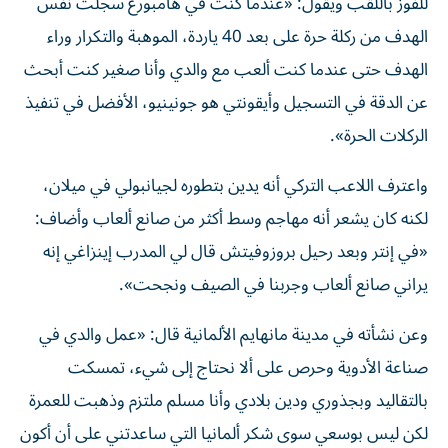
للفوز باللقب ويقول: «عندما كنت في هامبورغ سجلت نفس
الهدف من ركلة حرة على بعد 40 ياردة، الموهبة والتكرار وراء
الهدف حتى عندما كنت ألعب مع والدي وأنا صغير كنت أبحث
عن الدقة في التسجيل وأيقونتي هو جونينيو، الأفضل في تنفيذ
الركلات الحرة».
واعترف اللاعب التركي أنه يدين بتطوره لجيانبولي في ميلان،
لكنه كان يشعر أنه مهاجم وسط أكثر من صانع ألعاب وأضاف:
«في إنتر وبعد رحيل بروزوفيتش قال لي المدرب إينزاغي إنه
يراني صانع ألعاب وجربنا في الصيف ونجحت».
وعن نشأته في مدينة مانهايم الألمانية قال: «عمل والدي في
صناعة الأدوية وحرص على ألا نحتاج إلى شيء، تمسكت
بالتقاليد وبجذوري ودين بلادي وأنا مسلم ملتزم وذهبت للعمرة
لكن ليس بوسعي سوى شكر ألمانيا التي ساعدتني على أن أكون