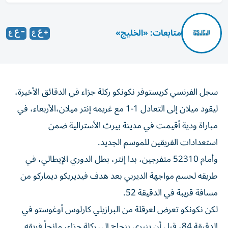
متابعات: «الخليج»
سجل الفرنسي كريستوفر نكونكو ركلة جزاء في الدقائق الأخيرة،
ليقود ميلان إلى التعادل 1-1 مع غريمه إنتر ميلان،الأربعاء، في
مباراة ودية أقيمت في مدينة بيرث الأسترالية ضمن
استعدادات الفريقين للموسم الجديد.
وأمام 52310 متفرجين، بدا إنتر، بطل الدوري الإيطالي، في
طريقه لحسم مواجهة الديربي بعد هدف فيديريكو ديماركو من
مسافة قريبة في الدقيقة 52.
لكن نكونكو تعرض لعرقلة من البرازيلي كارلوس أوغوستو في
الدقيقة 84، قبل أن ينبري بنجاح إلى ركلة جزاء، مانحاً فريقه