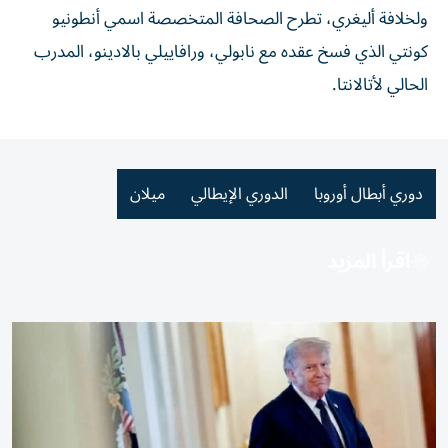
ولخلافة أليغري، تطرح الصحافة المتخصصة اسمي أنطونيو
كونتي الذي فسخ عقده مع نابولي، ورافاييلي بالادينو، المدرب
الحالي لأتالانتا.
دوري أبطال أوروبا
الدوري الإيطالي
ميلان
اقرأ المزيد