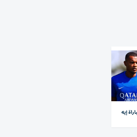
راة إيه