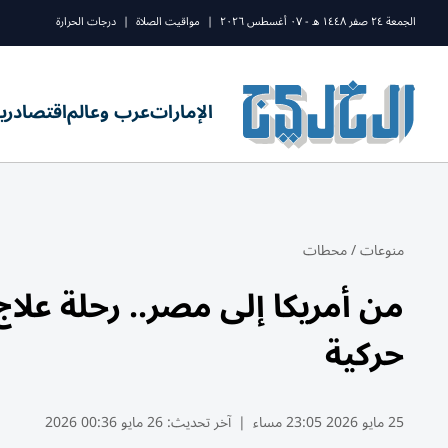
الجمعة ٢٤ صفر ١٤٤٨ ه - ٠٧ أغسطس ٢٠٢٦
|
مواقيت الصلاة
|
درجات الحرارة
الإمارات
عرب وعالم
اقتصاد
ري
منوعات
/
محطات
من أمريكا إلى مصر.. رحلة علاج
حركية
25 مايو 2026 23:05 مساء
|
آخر تحديث:
26 مايو 00:36 2026