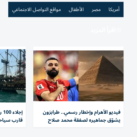
أمريكا
مصر
الأطفال
مواقع التواصل الاجتماعي
اقرأ المزيد
فيديو الأهرام وإخطار رسمي.. طرابزون
إج
يشوّق جماهيره لصفقة محمد صلاح
قارب سياحي