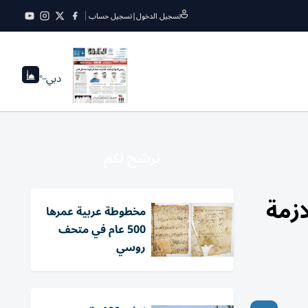
تسجيل الدخول
|
تسجيل حساب
دبي
--°
نرشح لكم
ازمة
مخطوطة عربية عمرها
500 عام في متحف
روسي