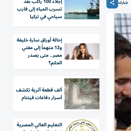
إجلاء 100 راكب بعد
شارك
تسرب المياه إلى قارب
سياحي في تركيا
إحالة أوراق سارة خليفة
و12 متهماً إلى مفتي
مصر.. متى يصدر
الحكم؟
ألف قطعة أثرية تكشف
أسرار دفاعات فيتنام
التعليم العالي المصرية