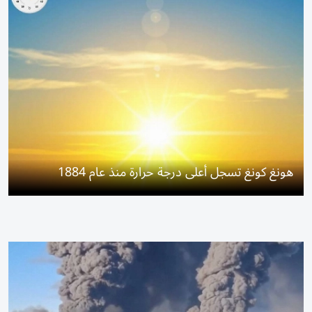
هونغ كونغ تسجل أعلى درجة حرارة منذ عام 1884