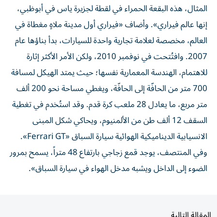
المثال، هذه البقعة الحمراء في لقطة لجزيرة ياس في أبوظبي،
إنها عالم فيراري». وأضاف «فيراري أول مدينة ملاهٍ مغطاة في
العالم، مخصصة لعلامة تجارية واحدة للسيارات، بدأ بناؤها عام
2007. وافتُتحت في نوفمبر 2010، ولكن الأمر الأكثر إثارة
للاهتمام، الهندسة المعمارية نفسها؛ حيث يمتد الهيكل لمسافة
700 متر من الحافّة إلى الحافّة، ويغطي مساحة نحو 200 ألف
متر مربع، ما يعادل 28 ملعب كرة قدم. وقد استُخدم في تغطية
السقف 12 ألف طن من الألمنيوم، ويحاكي شكل المبنى
الانسيابية الديناميكية الهوائية سيارة السباق «Ferrari GT».
وفي المنتصف، يوجد قمع زجاجي بارتفاع 48 متراً، يسمح بمرور
الضوء إلى الداخل ويشبه مدخل الهواء في سيارة السباق».
المقالة التالية