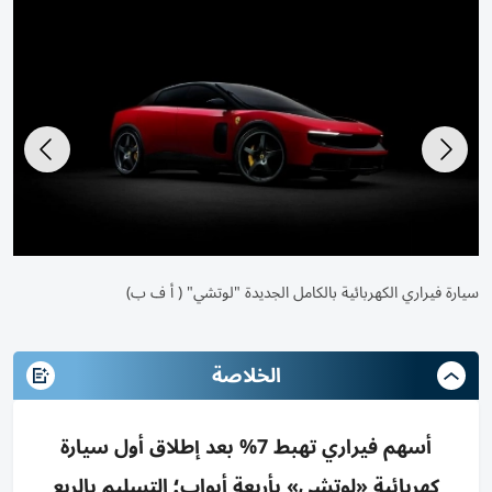
سيارة فيراري الكهربائية بالكامل الجديدة "لوتشي" ( أ ف ب)
الخلاصة
أسهم فيراري تهبط 7% بعد إطلاق أول سيارة
كهربائية «لوتشي» بأربعة أبواب؛ التسليم بالربع