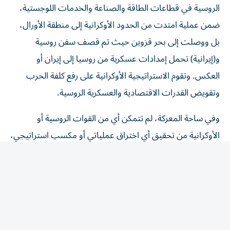
ضمن عملية امتدت من الحدود الأوكرانية إلى منطقة الأورال،
بل ووصلت إلى بحر قزوين حيث تم قصف سفن روسية
و(إيرانية) تحمل إمدادات عسكرية من روسيا إلى إيران أو
العكس. وتقوم الاستراتيجية الأوكرانية على رفع كلفة الحرب
وتقويض القدرات الاقتصادية والعسكرية الروسية.
وفي ساحة المعركة، لم تتمكن أي من القوات الروسية أو
الأوكرانية من تحقيق أي اختراق عملياتي أو مكسب استراتيجي،
ولم تشهد الجبهة، التي يبلغ طولها نحو 1200 كيلومتر، سوى
تقدم محدود، والتمترس خلف مواقع دفاعية متفرقة، إضافة إلى
الخسائر البشرية المرتفعة. وهكذا، تم تكريس حالة «الحرب
الموضعية Positional War» على جميع الجبهات.
وعلى الدعم الغربي للمجهود الحربي الأوكراني، وضعت قمة