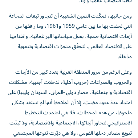
قطباً اقتصادياً عالمياً وازناً.
ومن جانبها، تمكّنت الصين الشعبية أن تتجاوز تبعات المجاعة
التي لحقت بها ما بين عامي 1959 و1961، وما رافقها من
أزمات اقتصادية صعبة، بفعل سياساتها البراغماتية، وانفتاحها
على الاقتصاد العالمي، لتحقّق منجزات اقتصادية وتنموية
مذهلة.
وعلى الرغم من مرور المنطقة العربية بعدد كبير من الأزمات
والحروب والصراعات (حروب أهلية، تدخلات أجنبية، مشكلات
اقتصادية واجتماعية، حصار دولي -العراق، السودان وليبيا) على
امتداد عدة عقود مضت، إلا أن الملاحظ أنها لم تستفد بشكل
ملحوظ، من هذه المحطات، فلا هي اعتمدت التخطيط
الاستراتيجي لتجاوز أزماتها، الاجتماعية والاقتصادية، ولا تبنّت
تنويع مصادر دخلها القومي، ولا هي دبّرت تنوعها المجتمعي