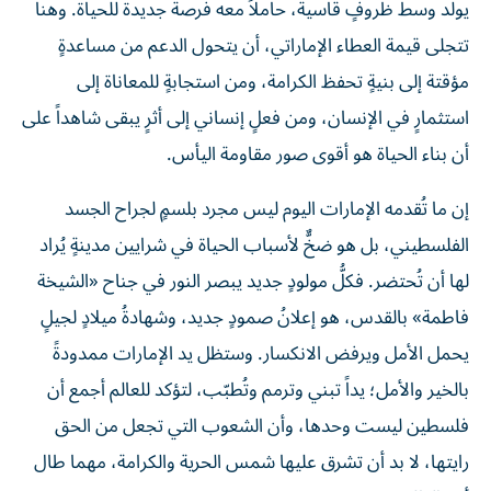
يولد وسط ظروفٍ قاسية، حاملاً معه فرصةً جديدة للحياة. وهنا
تتجلى قيمة العطاء الإماراتي، أن يتحول الدعم من مساعدةٍ
مؤقتة إلى بنيةٍ تحفظ الكرامة، ومن استجابةٍ للمعاناة إلى
استثمارٍ في الإنسان، ومن فعلٍ إنساني إلى أثرٍ يبقى شاهداً على
أن بناء الحياة هو أقوى صور مقاومة اليأس.
إن ما تُقدمه الإمارات اليوم ليس مجرد بلسمٍ لجراح الجسد
الفلسطيني، بل هو ضخٌّ لأسباب الحياة في شرايين مدينةٍ يُراد
لها أن تُحتضر. فكلُّ مولودٍ جديد يبصر النور في جناح «الشيخة
فاطمة» بالقدس، هو إعلانُ صمودٍ جديد، وشهادةُ ميلادٍ لجيلٍ
يحمل الأمل ويرفض الانكسار. وستظل يد الإمارات ممدودةً
بالخير والأمل؛ يداً تبني وترمم وتُطبّب، لتؤكد للعالم أجمع أن
فلسطين ليست وحدها، وأن الشعوب التي تجعل من الحق
رايتها، لا بد أن تشرق عليها شمس الحرية والكرامة، مهما طال