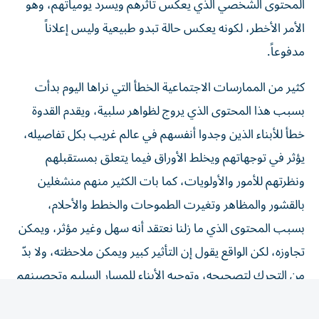
الأمر الأخطر، لكونه يعكس حالة تبدو طبيعية وليس إعلاناً
مدفوعاً.
كثير من الممارسات الاجتماعية الخطأ التي نراها اليوم بدأت
بسبب هذا المحتوى الذي يروج لظواهر سلبية، ويقدم القدوة
خطأ للأبناء الذين وجدوا أنفسهم في عالم غريب بكل تفاصيله،
يؤثر في توجهاتهم ويخلط الأوراق فيما يتعلق بمستقبلهم
ونظرتهم للأمور والأولويات، كما بات الكثير منهم منشغلين
بالقشور والمظاهر وتغيرت الطموحات والخطط والأحلام،
بسبب المحتوى الذي ما زلنا نعتقد أنه سهل وغير مؤثر، ويمكن
تجاوزه، لكن الواقع يقول إن التأثير كبير ويمكن ملاحظته، ولا بدّ
من التحرك لتصحيحه، وتوجيه الأبناء للمسار السليم وتحصينهم
ضد ما يدفعهم إلى تغيير حياتهم، دون إدراك حقيقة ما يجري.
الأمور معقدة والنتائج بدأت تطفو على السطح، في زمن تغيرت