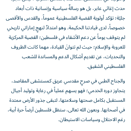
حدث إغاثي عابر، بل هو رسالةٌ سياسية وإنسانية ذات أبعاد
جليّة؛ تؤكد أولوية القضية الفلسطينية عموماً، والقدس والأقصى
خصوصاً، لدى قيادتنا الحكيمة. وهو امتدادٌ لنهجٍ إماراتي تاريخي
لم يتوقف يوماً عن دعم الأشقاء في فلسطين؛ القضية المركزية
للعروبة والإسلام؛ حيث لم تتوانَ القيادة، مهما كانت الظروف
والتحديات، عن تقديم أشكال الدعم والمساندة للشعب
الفلسطيني الشقيق.
والجناح الطبي في صرحٍ مقدسي عريق كمستشفى المقاصد،
يتجاوز دوره الخدمي؛ فهو يسهم عملياً في رعاية وتوليد أجيال
المستقبل بكامل صحتها وسلامتها، لتبقى جذور الأرض ممتدة
في أصحابها. وبعون الله تعالى، ستظل فلسطين أرضاً حرة أبية،
رغم الاحتلال وسياسات الاستيطان.