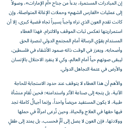
إن المبادرات المستمرة، بدءاً من جناح «أم الإمارات»، وصولاً
إلى عمليات «الفارس الشهم» وحملات الإغاثة المتواصلة، وإن
كانت تقدم العون الذي نراه واجباً يسيراً تجاه قضية كبرى، إلا أن
استمراريتها تعكس ثبات الموقف والالتزام. فهذا العطاء
المستدام يقوّي الرسالة أمام المجتمع الدولي لنصرة الحق
وأصحابه، ويعزز في الوقت ذاته صمود الأشقاء في فلسطين،
ليبقى صوتهم حياً أمام العالم، وكي لا ينفرد الاحتلال بالإنسان
والأرض في عتمة التجاهل الدولي.
والأهم أن هذا العطاء لا يتوقف عند حدود الاستجابة للحاجة
الآنية، بل يتجه إلى صناعة الأثر واستدامته؛ فحين تُقام منشأة
طبية، لا يكون المستفيد مريضاً واحداً، وإنما أجيالٌ كاملة تجد
فيها حقها في العلاج والحياة. وحين تُرعى امرأةٌ في حملها
وولادتها، فإن العون لا يصل إلى أمٍّ فحسب، بل يمتد إلى طفلٍ