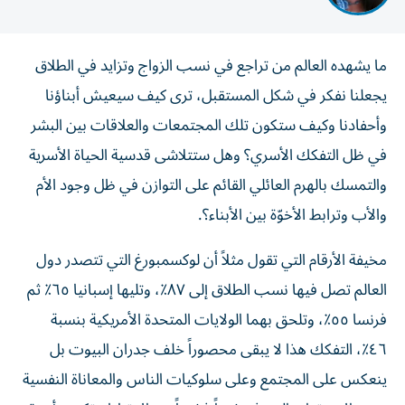
ما يشهده العالم من تراجع في نسب الزواج وتزايد في الطلاق
يجعلنا نفكر في شكل المستقبل، ترى كيف سيعيش أبناؤنا
وأحفادنا وكيف ستكون تلك المجتمعات والعلاقات بين البشر
في ظل التفكك الأسري؟ وهل ستتلاشى قدسية الحياة الأسرية
والتمسك بالهرم العائلي القائم على التوازن في ظل وجود الأم
والأب وترابط الأخوّة بين الأبناء؟.
مخيفة الأرقام التي تقول مثلاً أن لوكسمبورغ التي تتصدر دول
العالم تصل فيها نسب الطلاق إلى ٨٧٪، وتليها إسبانيا ٦٥٪ ثم
فرنسا ٥٥٪، وتلحق بهما الولايات المتحدة الأمريكية بنسبة
٤٦٪، التفكك هذا لا يبقى محصوراً خلف جدران البيوت بل
ينعكس على المجتمع وعلى سلوكيات الناس والمعاناة النفسية