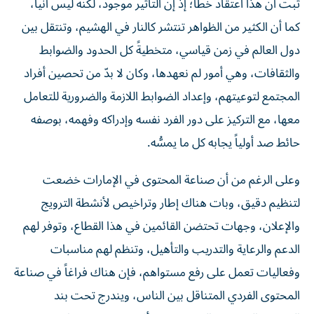
كما أن الكثير من الظواهر تنتشر كالنار في الهشيم، وتنتقل بين
دول العالم في زمن قياسي، متخطيةً كل الحدود والضوابط
والثقافات، وهي أمور لم نعهدها، وكان لا بدّ من تحصين أفراد
المجتمع لتوعيتهم، وإعداد الضوابط اللازمة والضرورية للتعامل
معها، مع التركيز على دور الفرد نفسه وإدراكه وفهمه، بوصفه
حائط صد أولياً يجابه كل ما يمسُّه.
وعلى الرغم من أن صناعة المحتوى في الإمارات خضعت
لتنظيم دقيق، وبات هناك إطار وتراخيص لأنشطة الترويج
والإعلان، وجهات تحتضن القائمين في هذا القطاع، وتوفر لهم
الدعم والرعاية والتدريب والتأهيل، وتنظم لهم مناسبات
وفعاليات تعمل على رفع مستواهم، فإن هناك فراغاً في صناعة
المحتوى الفردي المتناقل بين الناس، ويندرج تحت بند
المحتوى الشخصي الذي يعكس تأثرهم ويسرد يومياتهم، وهو