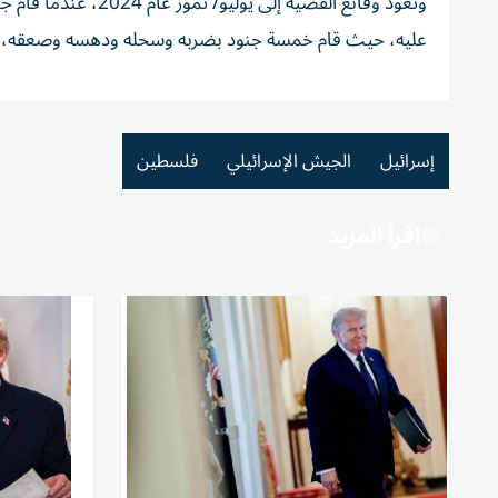
وتعود وقائع القضية 
عليه، حيث قام خمسة جنود بضربه وسحله ودهسه وصعقه، وط
إسرائيل
الجيش الإسرائيلي
فلسطين
اقرأ المزيد