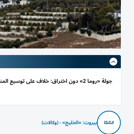
جولة «روما 2» دون اختراق: خلاف على توسي
بيروت: «الخليج» - (وكالات)