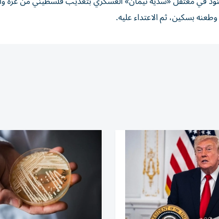
إلى يوليو/ تموز عام 2024، عندما قام جنود في معتقل «سديه تيمان» العسكري بتعذيب فلسطيني من غزة 
عنه بسكين، ثم الاعتداء عليه.