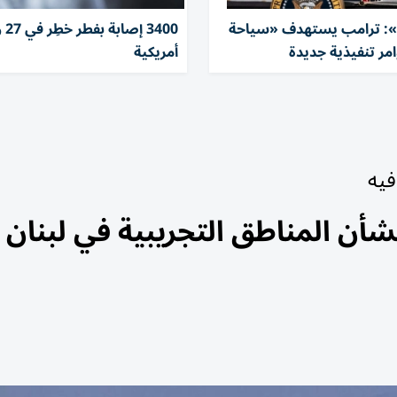
 ترامب يستهدف «سياحة
3400 إ
وامر تنفيذية جديدة
أمريكية
فيه