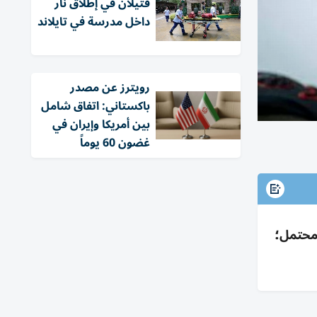
قتيلان في إطلاق نار
داخل مدرسة في تايلاند
‏رويترز عن مصدر
باكستاني: اتفاق شامل
بين أمريكا وإيران في
غضون 60 يوماً
محتمل؛