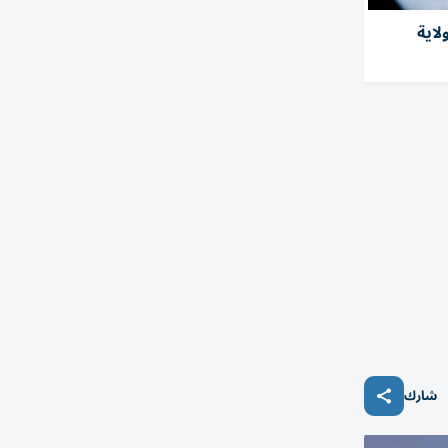
صابة بفطر خطِر في 27 ولاية
شارك