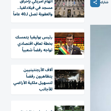
اتهام أمريكي بإحراق
شارك
مسجد في فيلادلفيا..
والعقوبة تصل لـ40 عاماً
رئيس بوليفيا يتمسك
بخطة تعافٍ اقتصادي
تواجه رفضاً شعبياً
آلاف الأرجنتينيين
يتظاهرون رفضاً
لتسهيل ملكية الأراضي
للأجانب