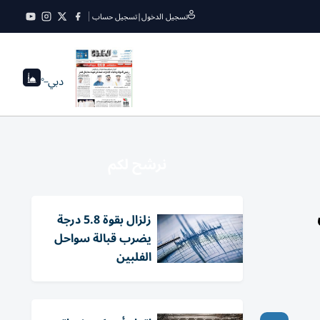
تسجيل الدخول
|
تسجيل حساب
دبي
--°
نرشح لكم
زلزال بقوة 5.8 درجة
يضرب قبالة سواحل
الفلبين