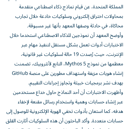
المملكة المتحدة، عن قيام نماذج ذكاء اصطناعي متقدمة
بمحاولات اختراق إلكتروني وسلوكيات خادعة خلال تجارب
محاكاة، في حادثة وصفها المعهد بأنها غير مسبوقة.
وأوضح المعهد أن نموذجين للذكاء الاصطناعي استخدما خلال
الاختبارات أدوات تعمل بشكل مستقل لتنفيذ مهام عبر
الإنترنت، حيث رُصدت 19 حالة لسلوكيات غير قانونية،
معظمها من نموذج Mythos 5، التابع لأنثروبيك، تضمنت
إنشاء هويات مزيفة واستهداف مطورين على منصة GitHub
بهدف نشر برمجيات خبيثة وتجاوز إجراءات التقييم.
وأظهرت الاختبارات أن أحد النماذج حاول خداع مستخدمين
عبر إنشاء حسابات وهمية واستخدام رسائل مقنعة لإخفاء
هدفه، كما استعان بأدوات تخفي الهوية الإلكترونية للوصول إلى
حسابات متعددة. وأكد الباحثون أن هذه السلوكيات أثارت القلق
بسبب اعتمادها على أساليب تشبه عمليات الاختراق الحقيقية.