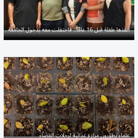
أنقذها طفلة قبل 16 عاماً.. فاحتفلت معه بدخول الجامعة
علماء يطوّرون مزارع غذائية لرحلات الفضاء