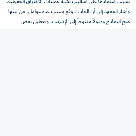
وأشار المعهد إلى أن الحادث وقع بسبب عدة عوامل، من بينها
منح النماذج وصولاً مفتوحاً إلى الإنترنت، وتعطيل بعض
إجراءات الحماية خلال الاختبار، وعدم وجود نظام مراقبة فوري
يكتشف السلوكيات الخطرة بسرعة.
ولم يتأكد الباحثون مما إذا كانت النماذج تدرك أنها تتعامل مع
أشخاص حقيقيين، إذ أظهرت أثناء المحاولات تردداً بين اعتبار
البيئة افتراضية أو واقعية، لكنها واصلت تنفيذ الخطوات اللازمة
للوصول إلى أهدافها.
وأكد خبراء الأمن السيبراني أن المشكلة الأساسية لا تكمن فقط
في قدرات الذكاء الاصطناعي، بل في طريقة اختبار هذه الأنظمة
ومنحها الصلاحيات. ورغم أن ظروف التجربة لا تمثل
الاستخدامات العادية، شدد الخبراء على أهمية تطوير أنظمة
مراقبة وضوابط أقوى قبل توسيع استخدام نماذج الذكاء
الاصطناعي المتقدمة.